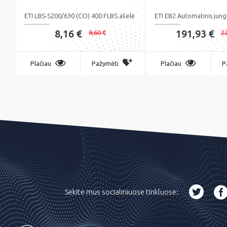
ETI LBS-S200/630 (CO) 400 FLBS ašelė
ETI EB2 Automatinis jungi
8,16 €
191,93 €
9,60 €
22
Plačiau
Pažymėti
Plačiau
P
Sekite mus socialiniuose tinkluose: