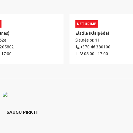
NETURIME
unas)
Elstila (Klaipėda)
 62a
Šiaurės pr. 11
 205802
+370 46 380100
- 17:00
I - V
08:00 - 17:00
SAUGU PIRKTI