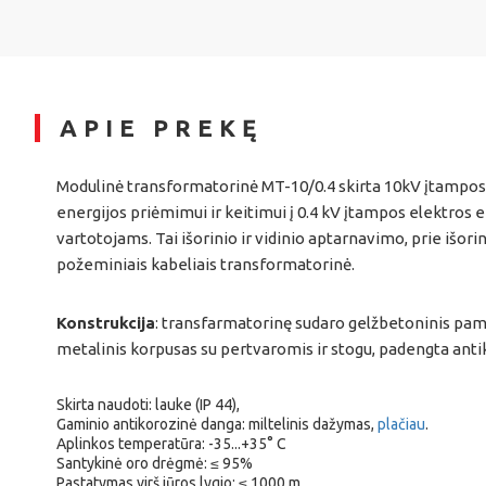
APIE PREKĘ
Modulinė transformatorinė MT-10/0.4 skirta 10kV įtampos
energijos priėmimui ir keitimui į 0.4 kV įtampos elektros e
vartotojams. Tai išorinio ir vidinio aptarnavimo, prie išori
požeminiais kabeliais transformatorinė.
Konstrukcija
: transfarmatorinę sudaro gelžbetoninis pam
metalinis korpusas su pertvaromis ir stogu, padengta ant
Skirta naudoti: lauke (IP 44),
Gaminio antikorozinė danga: miltelinis dažymas,
plačiau
.
Aplinkos temperatūra: -35...+35° C
Santykinė oro drėgmė: ≤ 95%
Pastatymas virš jūros lygio: ≤ 1000 m