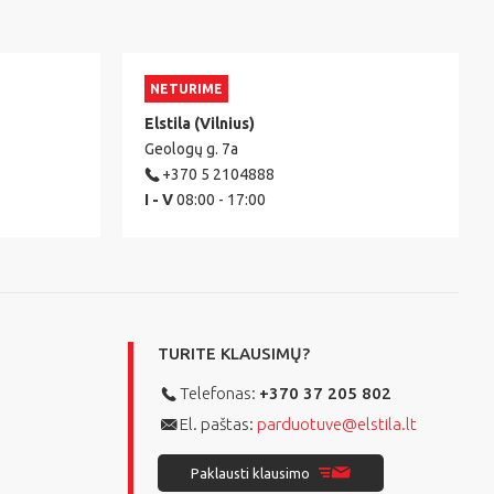
NETURIME
Elstila (Vilnius)
Geologų g. 7a
+370 5 2104888
I - V
08:00 - 17:00
TURITE KLAUSIMŲ?
Telefonas:
+370 37 205 802
El. paštas:
parduotuve@elstila.lt
Paklausti klausimo