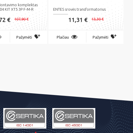
ontavimo komplektas
4 KIT XT5 3P F-M-R
ENTES srovės transformatorius
72 €
11,31 €
107,90 €
13,30 €
Pažymėti
Plačiau
Pažymėti