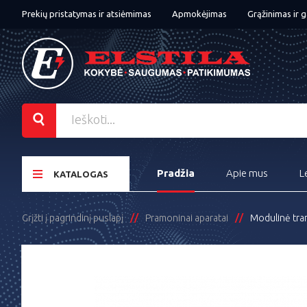
Prekių pristatymas ir atsiėmimas
Apmokėjimas
Grąžinimas ir g
Pradžia
Apie mus
L
KATALOGAS
Grįžti į pagrindinį puslapį
Pramoninai aparatai
Modulinė tra