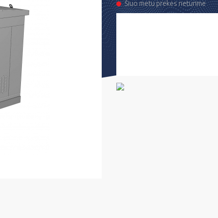
Šiuo metu prekės neturime