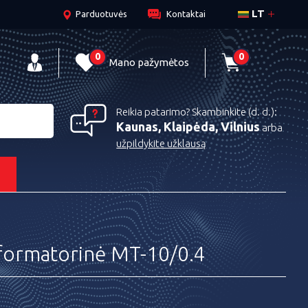
LT
Parduotuvės
Kontaktai
0
0
Mano pažymėtos
Reikia patarimo? Skambinkite (d. d.):
Kaunas, Klaipėda, Vilnius
arba
užpildykite užklausą
s
formatorinė MT-10/0.4