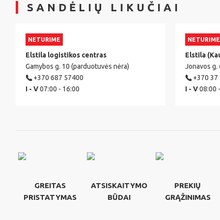
SANDĖLIŲ LIKUČIAI
NETURIME
NETURIME
Elstila logistikos centras
Elstila (Ka
Gamybos g. 10 (parduotuvės nėra)
Jonavos g.
+370 687 57400
+370 37
I - V
07:00 - 16:00
I - V
08:00 
GREITAS
ATSISKAITYMO
PREKIŲ
PRISTATYMAS
BŪDAI
GRĄŽINIMAS