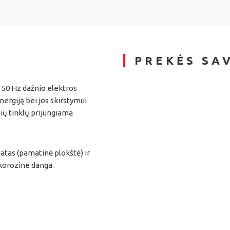
PREKĖS SA
 50 Hz dažnio elektros
nergiją bei jos skirstymui
nių tinklų prijungiama
atas (pamatinė plokštė) ir
ikorozine danga.