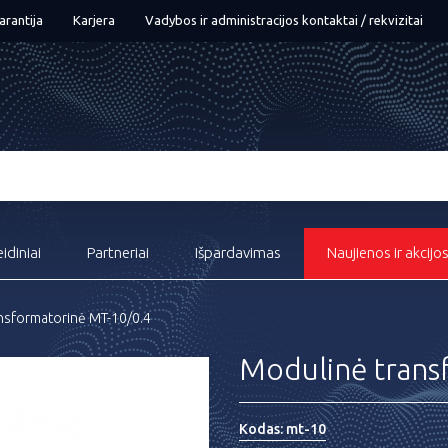
arantija
Karjera
Vadybos ir administracijos kontaktai / rekvizitai
eidiniai
Partneriai
Išpardavimas
Naujienos ir akcijo
nsformatorinė MT-10/0.4
Modulinė trans
Kodas:
mt-10