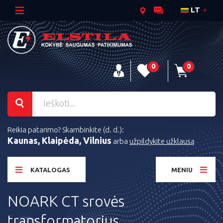
LT
0
0
Reikia patarimo? Skambinkite (d. d.):
Kaunas, Klaipėda, Vilnius
arba
užpildykite užklausą
KATALOGAS
MENIU
NOARK CT srovės
transformatorius