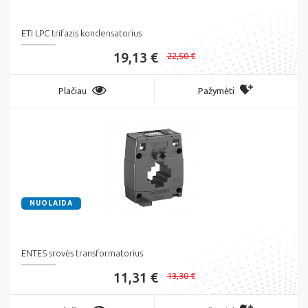
ETI LPC trifazis kondensatorius
19,13 €
22,50 €
Plačiau
Pažymėti
NUOLAIDA
ENTES srovės transformatorius
11,31 €
13,30 €