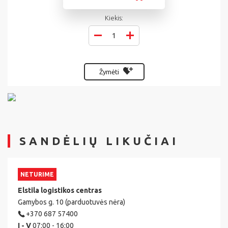
Kiekis:
Žymėti
SANDĖLIŲ LIKUČIAI
NETURIME
Elstila logistikos centras
Gamybos g. 10 (parduotuvės nėra)
+370 687 57400
I - V
07:00 - 16:00