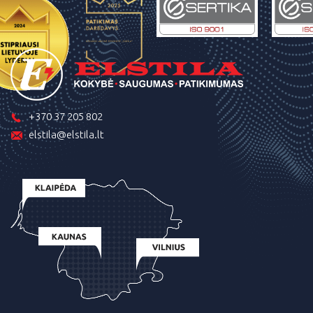
+370 37 205 802
elstila@elstila.lt