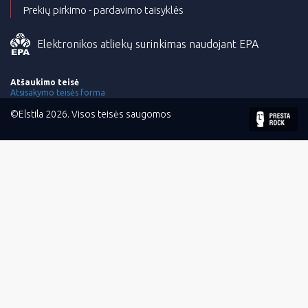
Prekių pirkimo - pardavimo taisyklės
Elektronikos atliekų surinkimas naudojant EPA
Atšaukimo teisė
Atsisakymo teisės forma
©Elstila 2026. Visos teisės saugomos