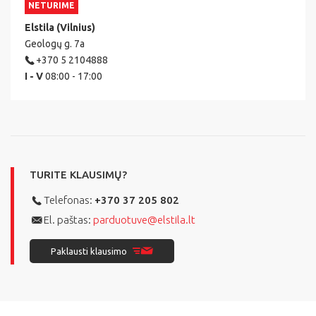
NETURIME
Elstila (Vilnius)
Geologų g. 7a
+370 5 2104888
I - V
08:00 - 17:00
TURITE KLAUSIMŲ?
Telefonas:
+370 37 205 802
El. paštas:
parduotuve@elstila.lt
Paklausti klausimo