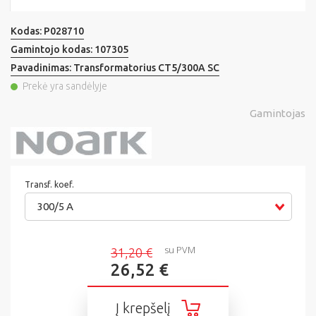
Kodas:
P028710
Gamintojo kodas:
107305
Pavadinimas:
Transformatorius CT5/300A SC
Prekė yra sandėlyje
Gamintojas
Transf. koef.
300/5 A
su PVM
31,20 €
26,52 €
Į krepšelį