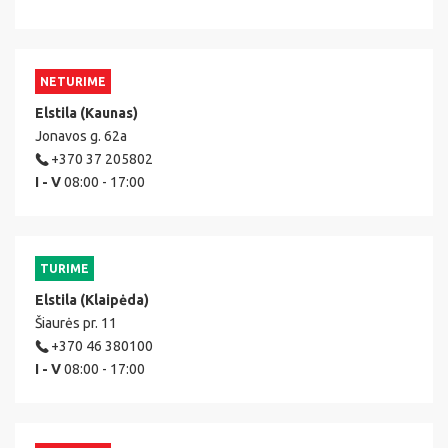
NETURIME
Elstila (Kaunas)
Jonavos g. 62a
+370 37 205802
I - V
08:00 - 17:00
TURIME
Elstila (Klaipėda)
Šiaurės pr. 11
+370 46 380100
I - V
08:00 - 17:00