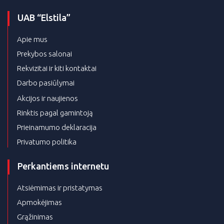
UAB “Elstila”
Apie mus
Prekybos salonai
Rekvizitai ir kiti kontaktai
Darbo pasiūlymai
Akcijos ir naujienos
Rinktis pagal gamintoją
Prieinamumo deklaracija
Privatumo politika
Perkantiems internetu
Atsiėmimas ir pristatymas
Apmokėjimas
Grąžinimas