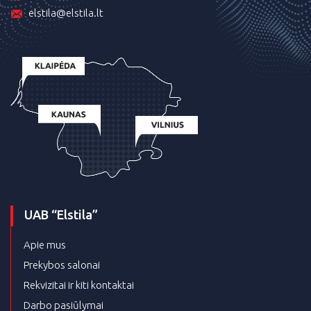
elstila@elstila.lt
UAB “Elstila”
Apie mus
Prekybos salonai
Rekvizitai ir kiti kontaktai
Darbo pasiūlymai