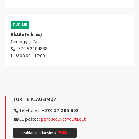
TURIME
Elstila (Vilnius)
Geologų g. 7a
+370 5 2104888
I - V
08:00 - 17:00
TURITE KLAUSIMŲ?
Telefonas:
+370 37 205 802
El. paštas:
parduotuve@elstila.lt
Paklausti klausimo