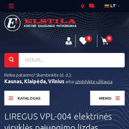
LT
0
0
Reikia patarimo? Skambinkite (d. d.):
Kaunas, Klaipėda, Vilnius
arba
užpildykite užklausą
KATALOGAS
MENIU
LIREGUS VPL-004 elektrinės
viryklės pajungimo lizdas