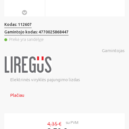
Kodas:
112607
Gamintojo kodas:
4770025868447
Prekė yra sandėlyje
Gamintojas
Elektrinės viryklės pajungimo lizdas
Plačiau
su PVM
4,35 €