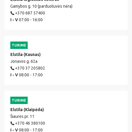
Gamybos g. 10 (parduotuvės nėra)
+370 687 57400
I - V
07:00 - 16:00
TURIME
Elstila (Kaunas)
Jonavos g. 62a
+370 37 205802
I - V
08:00 - 17:00
TURIME
Elstila (Klaipėda)
Šiaurės pr. 11
+370 46 380100
I - V
08:00 - 17:00