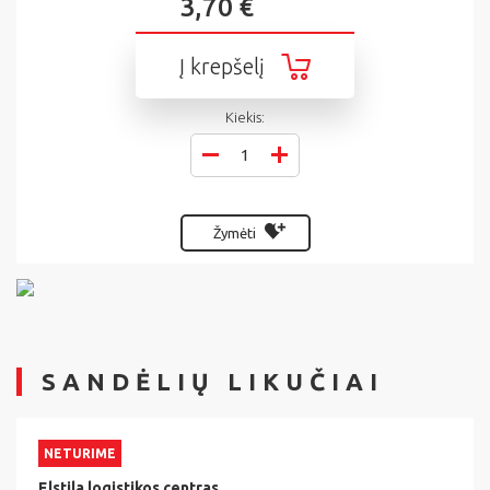
3,70 €
Į krepšelį
Kiekis:
Žymėti
SANDĖLIŲ LIKUČIAI
NETURIME
Elstila logistikos centras