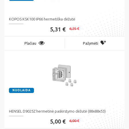
KOPOS KSK100 IP66 hermetiška dėžutė
5,31 €
6,25 €
Plačiau
Pažymėti
NUOLAIDA
HENSEL D9025Z hermetinė paskirstymo dėžutė (88x88x53)
5,00 €
6,00 €