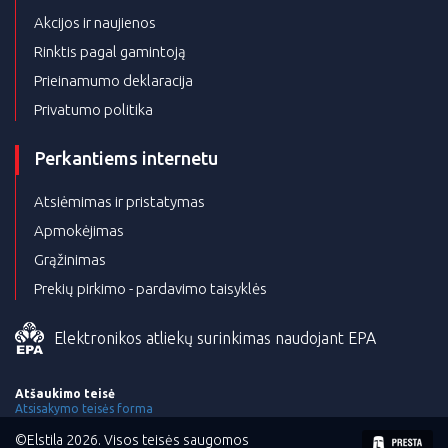
Akcijos ir naujienos
Rinktis pagal gamintoją
Prieinamumo deklaracija
Privatumo politika
Perkantiems internetu
Atsiėmimas ir pristatymas
Apmokėjimas
Grąžinimas
Prekių pirkimo - pardavimo taisyklės
Elektronikos atliekų surinkimas naudojant EPA
Atšaukimo teisė
Atsisakymo teisės forma
©Elstila 2026. Visos teisės saugomos