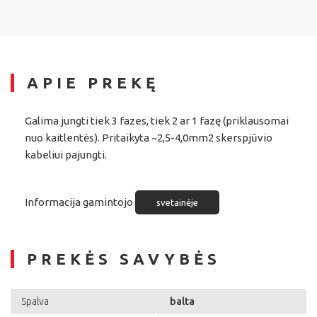
APIE PREKĘ
Galima jungti tiek 3 fazes, tiek 2 ar 1 fazę (priklausomai
nuo kaitlentės). Pritaikyta ~2,5-4,0mm2 skerspjūvio
kabeliui pajungti.
Informacija gamintojo
svetainėje
PREKĖS SAVYBĖS
balta
Spalva