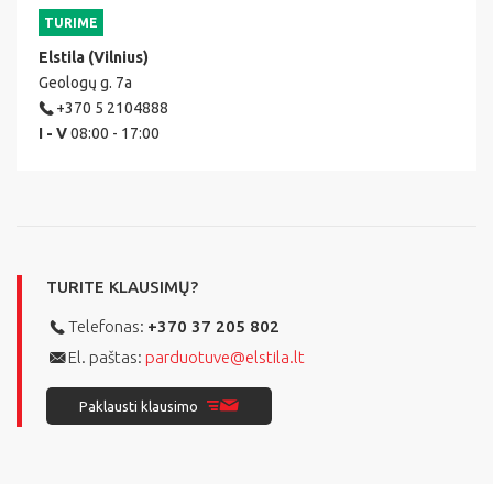
TURIME
Elstila (Vilnius)
Geologų g. 7a
+370 5 2104888
I - V
08:00 - 17:00
TURITE KLAUSIMŲ?
Telefonas:
+370 37 205 802
El. paštas:
parduotuve@elstila.lt
Paklausti klausimo