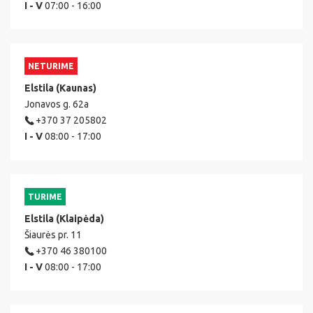
I - V
07:00 - 16:00
NETURIME
Elstila (Kaunas)
Jonavos g. 62a
+370 37 205802
I - V
08:00 - 17:00
TURIME
Elstila (Klaipėda)
Šiaurės pr. 11
+370 46 380100
I - V
08:00 - 17:00