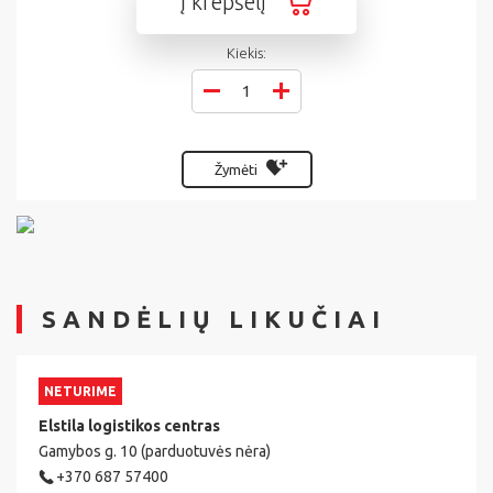
Į krepšelį
Kiekis:
Žymėti
SANDĖLIŲ LIKUČIAI
NETURIME
Elstila logistikos centras
Gamybos g. 10 (parduotuvės nėra)
+370 687 57400