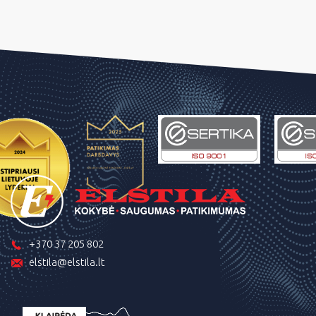
+370 37 205 802
elstila@elstila.lt