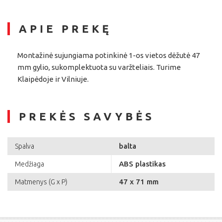
APIE PREKĘ
Montažinė sujungiama potinkinė 1-os vietos dėžutė 47
mm gylio, sukomplektuota su varžteliais. Turime
Klaipėdoje ir Vilniuje.
PREKĖS SAVYBĖS
balta
Spalva
ABS plastikas
Medžiaga
47 x 71 mm
Matmenys (G x P)