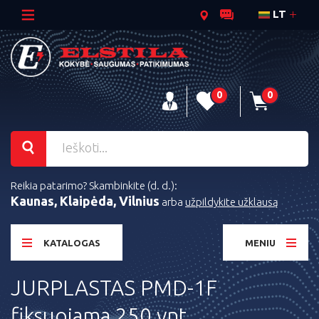
LT
0
0
Reikia patarimo? Skambinkite (d. d.):
Kaunas, Klaipėda, Vilnius
arba
užpildykite užklausą
KATALOGAS
MENIU
JURPLASTAS PMD-1F
fiksuojama 250 vnt.