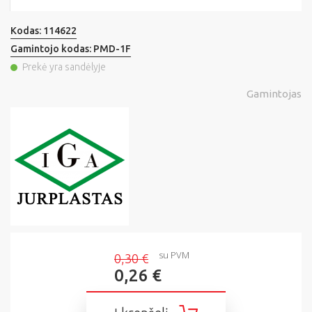
Kodas:
114622
Gamintojo kodas:
PMD-1F
Prekė yra sandėlyje
Gamintojas
su PVM
0,30 €
0,26 €