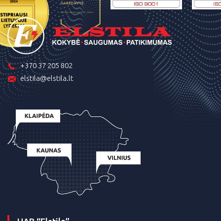
+370 37 205 802
elstila@elstila.lt