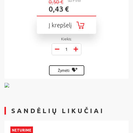
su PVM
0,50 €
0,43 €
Į krepšelį
Kiekis:
Žymėti
SANDĖLIŲ LIKUČIAI
NETURIME