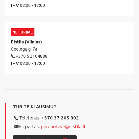
I - V
08:00 - 17:00
NETURIME
Elstila (Vilnius)
Geologų g. 7a
+370 5 2104888
I - V
08:00 - 17:00
TURITE KLAUSIMŲ?
Telefonas:
+370 37 205 802
El. paštas:
parduotuve@elstila.lt