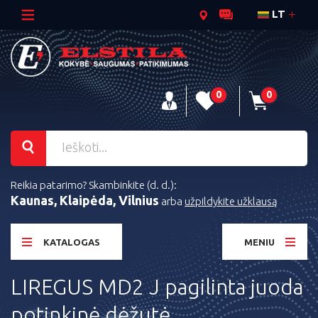
LT
0
0
Reikia patarimo? Skambinkite (d. d.):
Kaunas, Klaipėda, Vilnius
arba
užpildykite užklausą
KATALOGAS
MENIU
LIREGUS MD2 J pagilinta juoda
potinkinė dėžutė