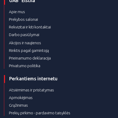
UAB “Elstila”
Apie mus
Prekybos salonai
Rekvizitai ir kiti kontaktai
Darbo pasiūlymai
Akcijos ir naujienos
Rinktis pagal gamintoją
Prieinamumo deklaracija
Privatumo politika
Perkantiems internetu
Atsiėmimas ir pristatymas
Apmokėjimas
Grąžinimas
Prekių pirkimo - pardavimo taisyklės