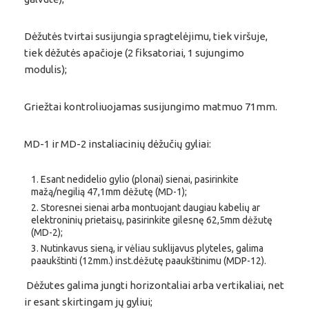
Dėžutės tvirtai susijungia spragtelėjimu, tiek viršuje,
tiek dėžutės apačioje (2 fiksatoriai, 1 sujungimo
modulis);
Griežtai kontroliuojamas susijungimo matmuo 71mm.
MD-1 ir MD-2 instaliacinių dėžučių gyliai:
Esant nedidelio gylio (plonai) sienai, pasirinkite
mažą/negilią 47,1mm dėžutę (MD-1);
Storesnei sienai arba montuojant daugiau kabelių ar
elektroninių prietaisų, pasirinkite gilesnę 62,5mm dėžutę
(MD-2);
Nutinkavus sieną, ir vėliau suklijavus plyteles, galima
paaukštinti (12mm.) inst.dėžutę paaukštinimu (MDP-12).
Dėžutes galima jungti horizontaliai arba vertikaliai, net
ir esant skirtingam jų gyliui;