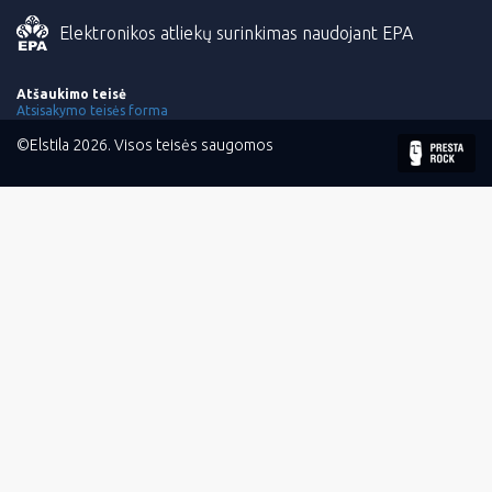
Elektronikos atliekų surinkimas naudojant EPA
Atšaukimo teisė
Atsisakymo teisės forma
©Elstila 2026. Visos teisės saugomos