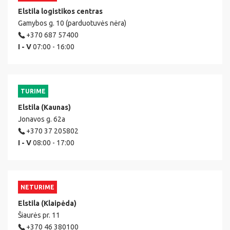
Elstila logistikos centras
Gamybos g. 10 (parduotuvės nėra)
+370 687 57400
I - V
07:00 - 16:00
TURIME
Elstila (Kaunas)
Jonavos g. 62a
+370 37 205802
I - V
08:00 - 17:00
NETURIME
Elstila (Klaipėda)
Šiaurės pr. 11
+370 46 380100