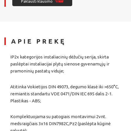
Paklausti klausimo
APIE PREKĘ
IP2x kategorijos instaliacinių dėžučių serija, skirta
paslėptai instaliacijai plytų sienose gyvenamųjų ir
pramoninių pastatų viduje;
Atitinka Vokietijos DIN 49073, degumo klasė iki >650°C,
remiantis standartu VDE 0471/DIN IEC 695 dalis 2-1.
Plastikas - ABS;
Komplektuojama su patogiais montavimui 2vnt.
medsraigčiais 3x16 DIN7982C,Pz2 (paslėpta kūginė
galvutė);