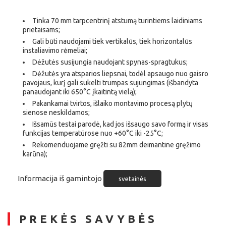
Tinka 70 mm tarpcentrinį atstumą turintiems laidiniams
prietaisams;
Gali būti naudojami tiek vertikalūs, tiek horizontalūs
instaliavimo rėmeliai;
Dėžutės susijungia naudojant spynas-spragtukus;
Dėžutės yra atsparios liepsnai, todėl apsaugo nuo gaisro
pavojaus, kurį gali sukelti trumpas sujungimas (išbandyta
panaudojant iki 650°C įkaitintą vielą);
Pakankamai tvirtos, išlaiko montavimo procesą plytų
sienose neskildamos;
Išsamūs testai parodė, kad jos išsaugo savo formą ir visas
funkcijas temperatūrose nuo +60°C iki -25°C;
Rekomenduojame gręžti su 82mm deimantine gręžimo
karūna);
Informacija iš gamintojo
svetainės
PREKĖS SAVYBĖS