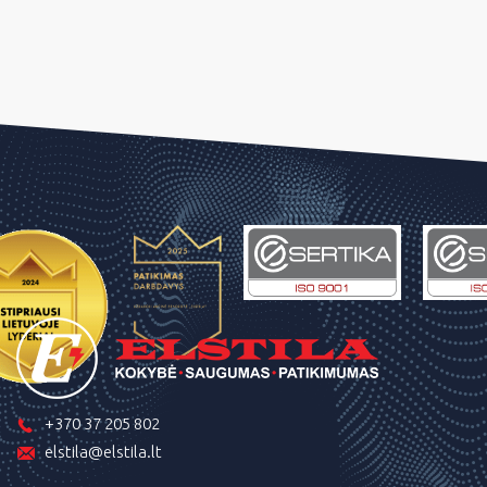
+370 37 205 802
elstila@elstila.lt