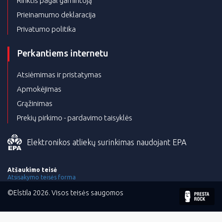
Rinktis pagal gamintoją
Prieinamumo deklaracija
Privatumo politika
Perkantiems internetu
Atsiėmimas ir pristatymas
Apmokėjimas
Grąžinimas
Prekių pirkimo - pardavimo taisyklės
Elektronikos atliekų surinkimas naudojant EPA
Atšaukimo teisė
Atsisakymo teisės forma
©Elstila 2026. Visos teisės saugomos