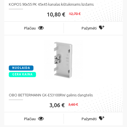
KOPOS 90x55 PK 45x45 kanalas kištukiniams lizdams
10,80 €
12,70 €
Plačiau
Pažymėti
NUOLAIDA
GERA KAINA
OBO BETTERMANN GK-E53100RW galinis dangtelis
3,06 €
3,60 €
Plačiau
Pažymėti