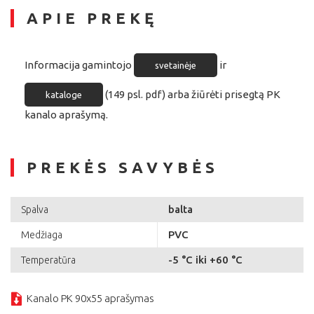
APIE PREKĘ
Informacija gamintojo
ir
svetainėje
(149 psl. pdf) arba žiūrėti prisegtą PK
kataloge
kanalo aprašymą.
PREKĖS SAVYBĖS
balta
Spalva
PVC
Medžiaga
-5 °C iki +60 °C
Temperatūra
Kanalo PK 90x55 aprašymas