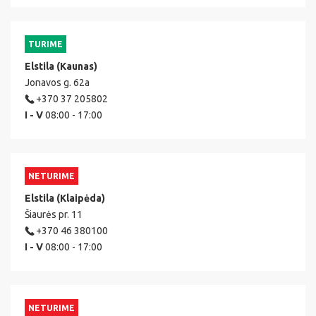
TURIME
Elstila (Kaunas)
Jonavos g. 62a
+370 37 205802
I - V
08:00 - 17:00
NETURIME
Elstila (Klaipėda)
Šiaurės pr. 11
+370 46 380100
I - V
08:00 - 17:00
NETURIME