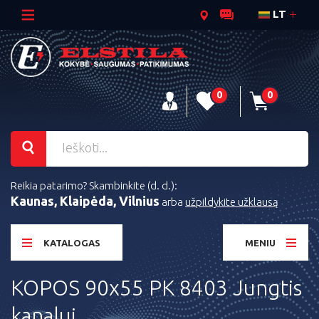
LT
0
0
Reikia patarimo? Skambinkite (d. d.):
Kaunas, Klaipėda, Vilnius
arba
užpildykite užklausą
KATALOGAS
MENIU
KOPOS 90x55 PK 8403 Jungtis
kanalui