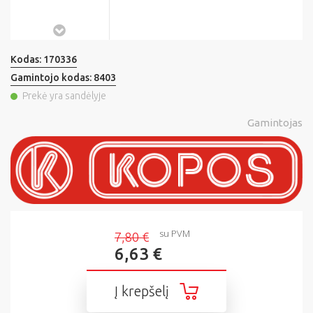
Kodas:
170336
Gamintojo kodas:
8403
Prekė yra sandėlyje
Gamintojas
su PVM
7,80 €
6,63 €
Į krepšelį