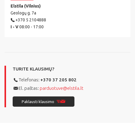
Elstila (Vilnius)
Geologų g. 7a
+370 5 2104888
I - V
08:00 - 17:00
TURITE KLAUSIMŲ?
Telefonas:
+370 37 205 802
El. paštas:
parduotuve@elstila.lt
Paklausti klausimo