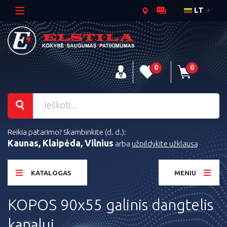
LT
0
0
Reikia patarimo? Skambinkite (d. d.):
Kaunas, Klaipėda, Vilnius
arba
užpildykite užklausą
KATALOGAS
MENIU
KOPOS 90x55 galinis dangtelis
kanalui