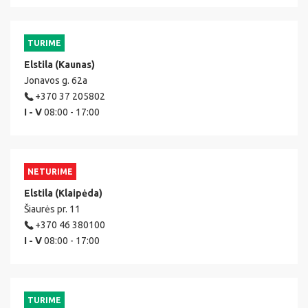
TURIME
Elstila (Kaunas)
Jonavos g. 62a
+370 37 205802
I - V
08:00 - 17:00
NETURIME
Elstila (Klaipėda)
Šiaurės pr. 11
+370 46 380100
I - V
08:00 - 17:00
TURIME