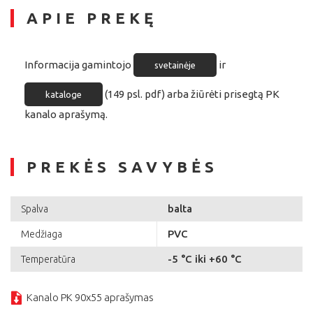
APIE PREKĘ
Informacija gamintojo
ir
svetainėje
(149 psl. pdf) arba žiūrėti prisegtą PK
kataloge
kanalo aprašymą.
PREKĖS SAVYBĖS
balta
Spalva
PVC
Medžiaga
-5 °C iki +60 °C
Temperatūra
Kanalo PK 90x55 aprašymas