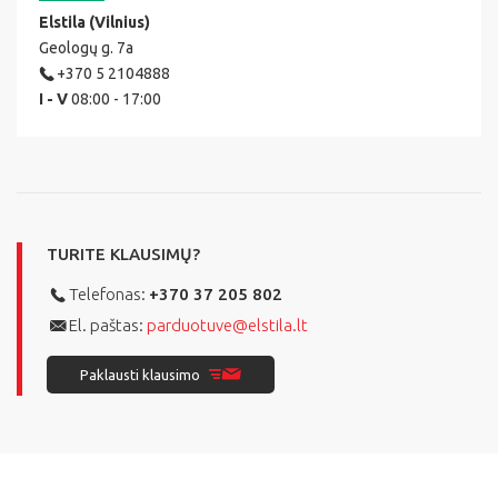
Elstila (Vilnius)
Geologų g. 7a
+370 5 2104888
I - V
08:00 - 17:00
TURITE KLAUSIMŲ?
Telefonas:
+370 37 205 802
El. paštas:
parduotuve@elstila.lt
Paklausti klausimo