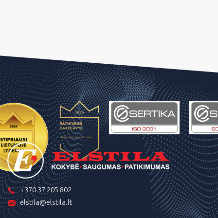
+370 37 205 802
elstila@elstila.lt