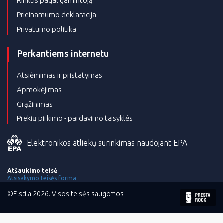
Rinktis pagal gamintoją
Prieinamumo deklaracija
Privatumo politika
Perkantiems internetu
Atsiėmimas ir pristatymas
Apmokėjimas
Grąžinimas
Prekių pirkimo - pardavimo taisyklės
Elektronikos atliekų surinkimas naudojant EPA
Atšaukimo teisė
Atsisakymo teisės forma
©Elstila 2026. Visos teisės saugomos