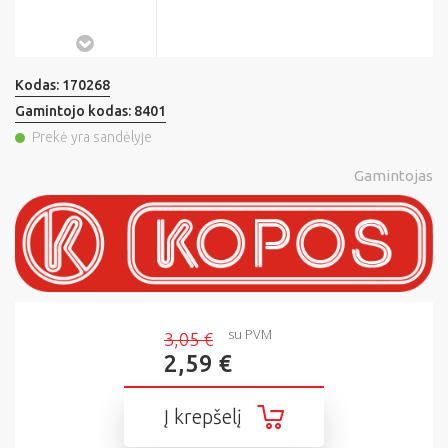
Kodas:
170268
Gamintojo kodas:
8401
Prekė yra sandėlyje
Gamintojas
su PVM
3,05 €
2,59 €
Į krepšelį