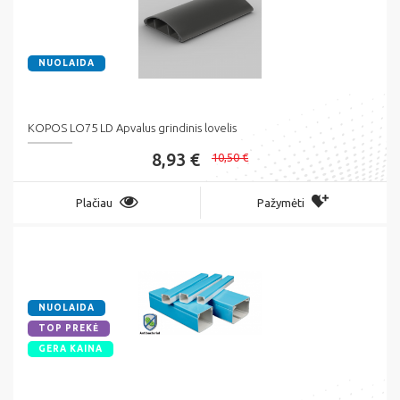
NUOLAIDA
KOPOS LO75 LD Apvalus grindinis lovelis
8,93 €
10,50 €
Plačiau
Pažymėti
NUOLAIDA
TOP PREKĖ
GERA KAINA