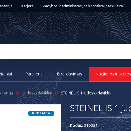
arantija
Karjera
Vadybos ir administracijos kontaktai / rekvizitai
eidiniai
Partneriai
Išpardavimas
Naujienos ir akcijo
o įranga
Judesio davikliai
STEINEL IS 1 judesio daviklis
STEINEL IS 1 jud
NUOLAIDA
Kodas:
310351