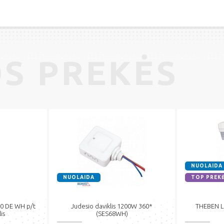
S PREKĖS
NUOLAIDA
NUOLAIDA
TOP PREK
0 DE WH p/t
Judesio daviklis 1200W 360*
THEBEN Lu
is
(SES68WH)