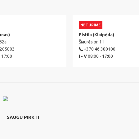
NETURIME
unas)
Elstila (Klaipėda)
 62a
Šiaurės pr. 11
 205802
+370 46 380100
- 17:00
I - V
08:00 - 17:00
SAUGU PIRKTI