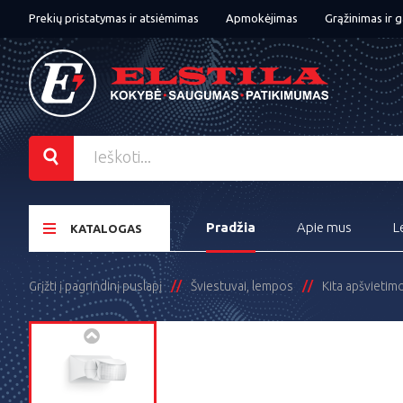
Prekių pristatymas ir atsiėmimas
Apmokėjimas
Grąžinimas ir g
Pradžia
Apie mus
L
KATALOGAS
Grįžti į pagrindinį puslapį
Šviestuvai, lempos
Kita apšvietim