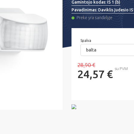
Gamintojo kodas:
IS 1 (b)
Pavadinimas:
Daviklis judesio IS
Prekė yra sandėlyje
Spalva
balta
28,90 €
su PVM
24,57 €