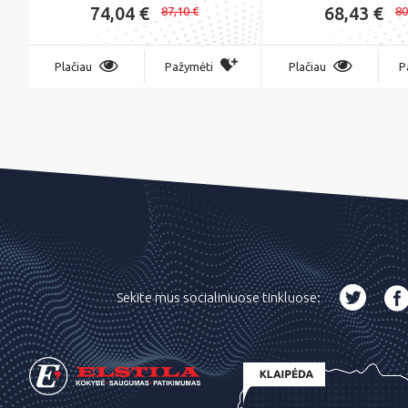
74,04 €
68,43 €
87,10 €
80
Plačiau
Pažymėti
Plačiau
P
Sekite mus socialiniuose tinkluose: