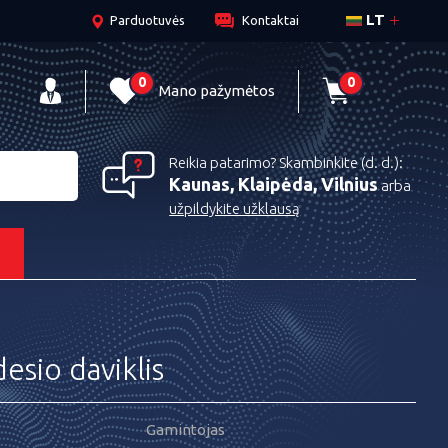
LT
Parduotuvės
Kontaktai
0
0
Mano pažymėtos
Reikia patarimo? Skambinkite (d. d.):
Kaunas, Klaipėda, Vilnius
arba
užpildykite užklausą
s
esio daviklis
Gamintojas