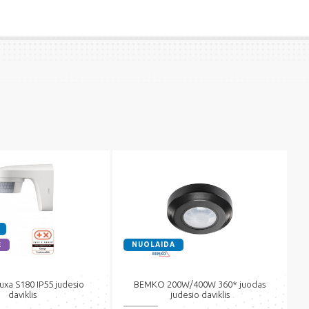
Ė
NUOLAIDA
xa S180 IP55 judesio
BEMKO 200W/400W 360* juodas
daviklis
judesio daviklis