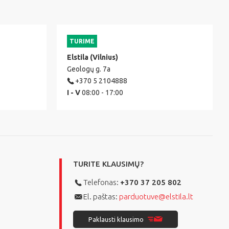
TURIME
Elstila (Vilnius)
Geologų g. 7a
+370 5 2104888
I - V
08:00 - 17:00
TURITE KLAUSIMŲ?
Telefonas:
+370 37 205 802
El. paštas:
parduotuve@elstila.lt
Paklausti klausimo