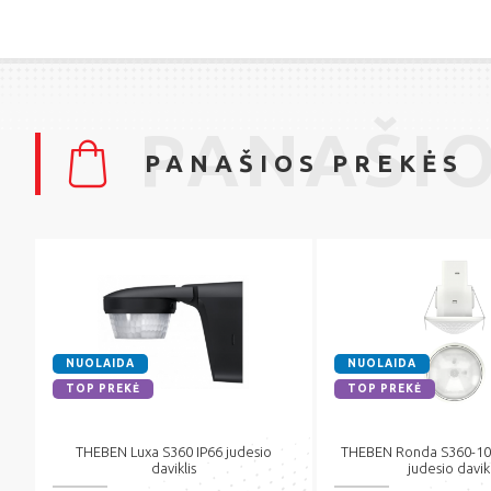
PANAŠIO
PANAŠIOS PREKĖS
NUOLAIDA
NUOLAIDA
TOP PREKĖ
TOP PREKĖ
THEBEN Luxa S360 IP66 judesio
THEBEN Ronda S360-10
daviklis
judesio davikl