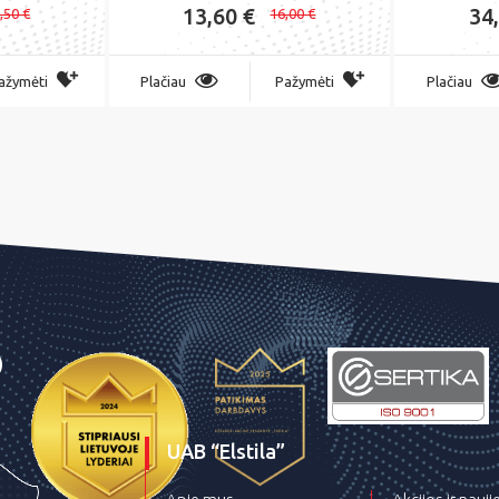
13,60 €
34
,50 €
16,00 €
ažymėti
Plačiau
Pažymėti
Plačiau
UAB “Elstila”