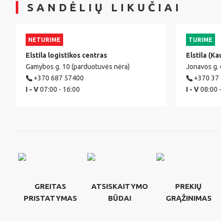
SANDĖLIŲ LIKUČIAI
NETURIME
TURIME
Elstila logistikos centras
Elstila (Ka
Gamybos g. 10 (parduotuvės nėra)
Jonavos g.
+370 687 57400
+370 37
I - V
07:00 - 16:00
I - V
08:00 
GREITAS
ATSISKAITYMO
PREKIŲ
PRISTATYMAS
BŪDAI
GRĄŽINIMAS