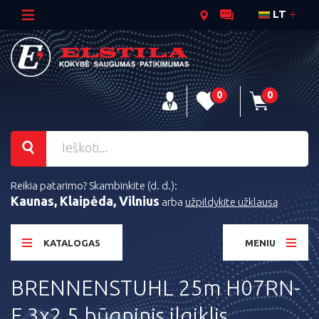
LT
0
0
Reikia patarimo? Skambinkite (d. d.):
Kaunas, Klaipėda, Vilnius
arba
užpildykite užklausą
KATALOGAS
MENIU
BRENNENSTUHL 25m H07RN-
F 3x2.5 būgninis ilgiklis