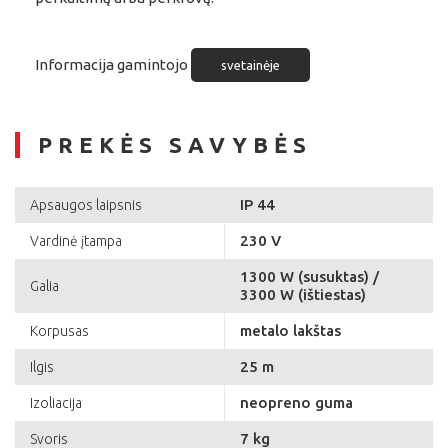
Informacija gamintojo
svetainėje
PREKĖS SAVYBĖS
IP 44
Apsaugos laipsnis
230 V
Vardinė įtampa
1300 W (susuktas) /
Galia
3300 W (ištiestas)
metalo lakštas
Korpusas
25 m
Ilgis
neopreno guma
Izoliacija
7 kg
Svoris