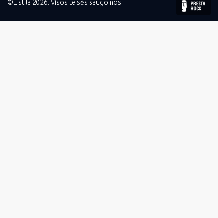
©Elstila 2026. Visos teisės saugomos