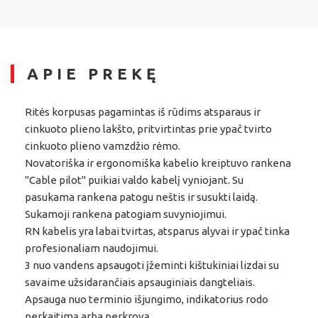
APIE PREKĘ
Ritės korpusas pagamintas iš rūdims atsparaus ir
cinkuoto plieno lakšto, pritvirtintas prie ypač tvirto
cinkuoto plieno vamzdžio rėmo.
Novatoriška ir ergonomiška kabelio kreiptuvo rankena
"Cable pilot" puikiai valdo kabelį vyniojant. Su
pasukama rankena patogu neštis ir susukti laidą.
Sukamoji rankena patogiam suvyniojimui.
RN kabelis yra labai tvirtas, atsparus alyvai ir ypač tinka
profesionaliam naudojimui.
3 nuo vandens apsaugoti įžeminti kištukiniai lizdai su
savaime užsidarančiais apsauginiais dangteliais.
Apsauga nuo terminio išjungimo, indikatorius rodo
perkaitimą arba perkrovą.