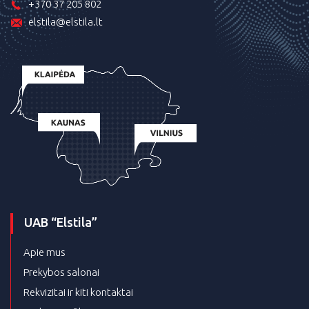
+370 37 205 802
elstila@elstila.lt
UAB “Elstila”
Apie mus
Prekybos salonai
Rekvizitai ir kiti kontaktai