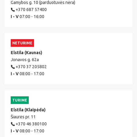
Gamybos g. 10 (parduotuvės nėra)
+370 687 57400
I - V
07:00 - 16:00
NETURIME
Elstila (Kaunas)
Jonavos g. 62a
+370 37 205802
I - V
08:00 - 17:00
TURIME
Elstila (Klaipėda)
Šiaurės pr. 11
+370 46 380100
I - V
08:00 - 17:00