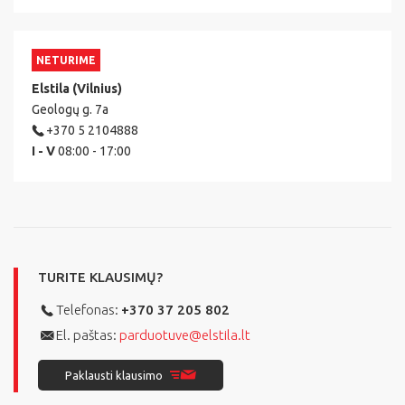
NETURIME
Elstila (Vilnius)
Geologų g. 7a
+370 5 2104888
I - V
08:00 - 17:00
TURITE KLAUSIMŲ?
Telefonas:
+370 37 205 802
El. paštas:
parduotuve@elstila.lt
Paklausti klausimo