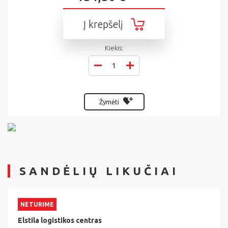
Į krepšelį
Kiekis:
Žymėti
SANDĖLIŲ LIKUČIAI
NETURIME
Elstila logistikos centras