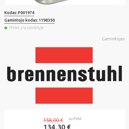
Kodas:
P001974
Gamintojo kodas:
1198350
Prekė yra sandėlyje
Gamintojas
su PVM
158,00 €
134,30 €