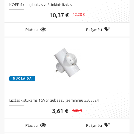
KOPP 4 dalių baltas virštinkinis lizdas
10,37 €
12,20 €
Plačiau
Pažymėti
NUOLAIDA
Lizdas kištukams 16A trigubas su įžeminimu 5503324
3,61 €
4,25 €
Plačiau
Pažymėti