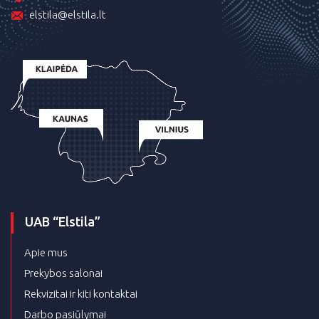
elstila@elstila.lt
UAB “Elstila”
Apie mus
Prekybos salonai
Rekvizitai ir kiti kontaktai
Darbo pasiūlymai