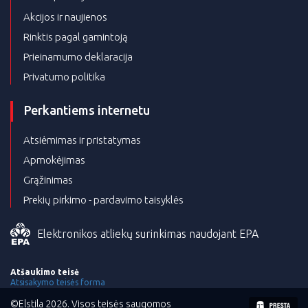
Akcijos ir naujienos
Rinktis pagal gamintoją
Prieinamumo deklaracija
Privatumo politika
Perkantiems internetu
Atsiėmimas ir pristatymas
Apmokėjimas
Grąžinimas
Prekių pirkimo - pardavimo taisyklės
Elektronikos atliekų surinkimas naudojant EPA
Atšaukimo teisė
Atsisakymo teisės forma
©Elstila 2026. Visos teisės saugomos