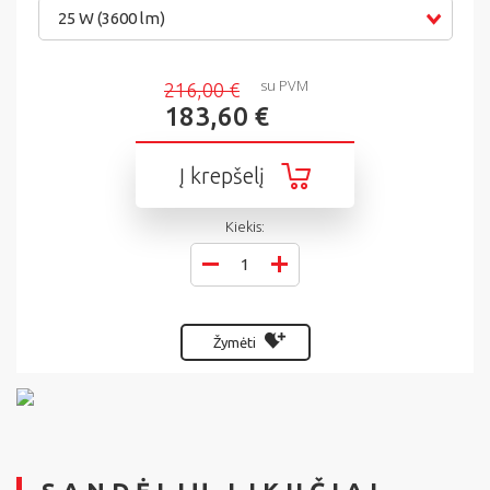
25 W (3600 lm)
su PVM
216,00 €
183,60 €
Į krepšelį
Kiekis:
Žymėti