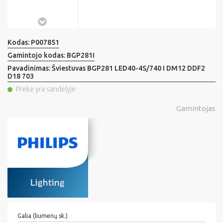
Kodas:
P007851
Gamintojo kodas:
BGP281I
Pavadinimas:
Šviestuvas BGP281 LED40-4S/740 I DM12 DDF2
D18 703
Prekė yra sandėlyje
Gamintojas
Galia (liumenų sk.)