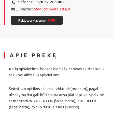
Telefonas:
+370 37 205 802
El. paštas:
parduotuve@elstila.lt
Paklausti klausimo
APIE PREKĘ
Kelių apšvietimo šviesos diodų šviestuvas skirtas kelių,
takų bei aikštelių apšvietimui.
Šviestuvo optikos sklaida - vidutinė (medium), pagal
užsakymą dar gali būti siaura arba plati optika. Spalvinė
temperatūra: 740 - 4000K (šaltai balta), 730 - 3000K
(šiltai balta), 757 - 5700K (dienos šviesos).