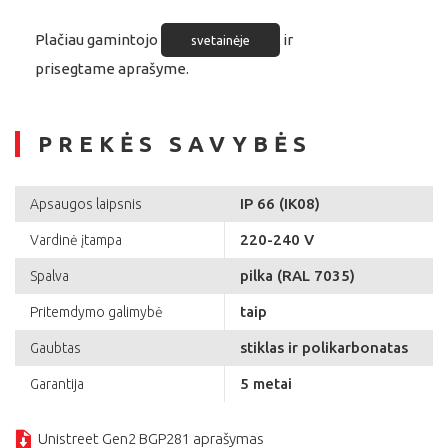
Plačiau gamintojo
ir
svetainėje
prisegtame aprašyme.
PREKĖS SAVYBĖS
IP 66 (IK08)
Apsaugos laipsnis
220-240 V
Vardinė įtampa
pilka (RAL 7035)
Spalva
taip
Pritemdymo galimybė
stiklas ir polikarbonatas
Gaubtas
5 metai
Garantija
Unistreet Gen2 BGP281 aprašymas