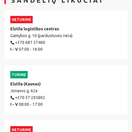
SANDĖLIŲ LIKUČIAI
NETURIME
Elstila logistikos centras
Gamybos g. 10 (parduotuvės nėra)
+370 687 57400
I - V
07:00 - 16:00
TURIME
Elstila (Kaunas)
Jonavos g. 62a
+370 37 205802
I - V
08:00 - 17:00
NETURIME