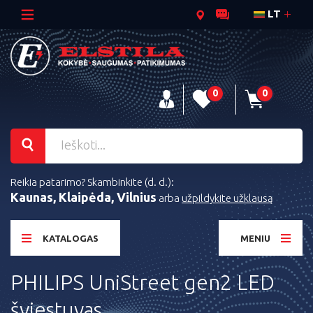
LT
0
0
Reikia patarimo? Skambinkite (d. d.):
Kaunas, Klaipėda, Vilnius
arba
užpildykite užklausą
KATALOGAS
MENIU
PHILIPS UniStreet gen2 LED
šviestuvas