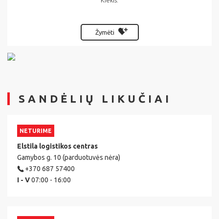
Kiekis:
Žymėti
SANDĖLIŲ LIKUČIAI
NETURIME
Elstila logistikos centras
Gamybos g. 10 (parduotuvės nėra)
+370 687 57400
I - V
07:00 - 16:00