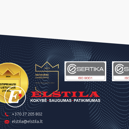
+370 37 205 802
elstila@elstila.lt