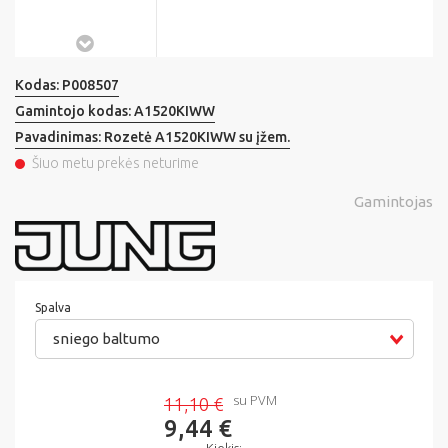
Kodas:
P008507
Gamintojo kodas:
A1520KIWW
Pavadinimas:
Rozetė A1520KIWW su įžem.
Šiuo metu prekės neturime
Gamintojas
Spalva
sniego baltumo
su PVM
11,10 €
9,44 €