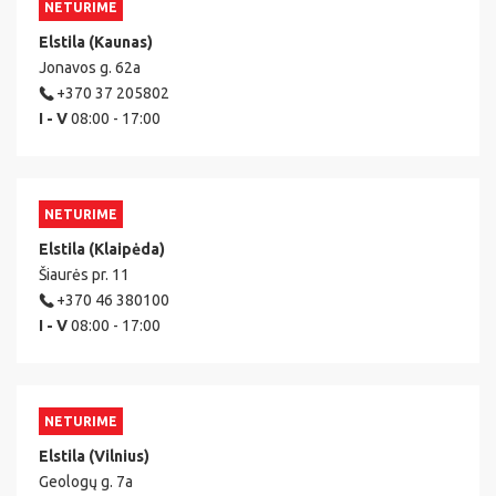
NETURIME
Elstila (Kaunas)
Jonavos g. 62a
+370 37 205802
I - V
08:00 - 17:00
NETURIME
Elstila (Klaipėda)
Šiaurės pr. 11
+370 46 380100
I - V
08:00 - 17:00
NETURIME
Elstila (Vilnius)
Geologų g. 7a