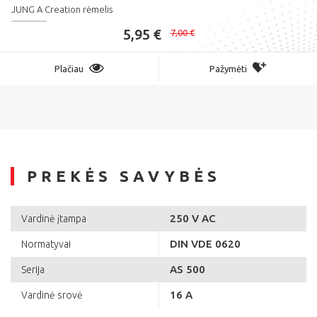
JUNG A Creation rėmelis
5,95 €
7,00 €
Plačiau
Pažymėti
PREKĖS SAVYBĖS
250 V AC
Vardinė įtampa
DIN VDE 0620
Normatyvai
AS 500
Serija
16 A
Vardinė srovė