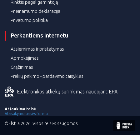
Rinktis pagal gamintoją
Prieinamumo deklaracija
Privatumo politika
Perkantiems internetu
Atsiėmimas ir pristatymas
Apmokėjimas
Grąžinimas
Prekių pirkimo - pardavimo taisyklės
Elektronikos atliekų surinkimas naudojant EPA
Atšaukimo teisė
Atsisakymo teisės forma
©Elstila 2026. Visos teisės saugomos