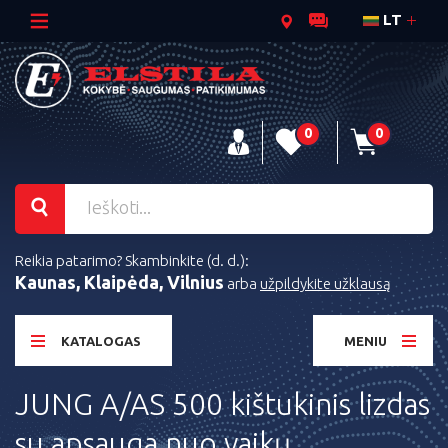
LT
0
0
Reikia patarimo? Skambinkite (d. d.):
Kaunas, Klaipėda, Vilnius
arba
užpildykite užklausą
KATALOGAS
MENIU
JUNG A/AS 500 kištukinis lizdas
su apsauga nuo vaikų