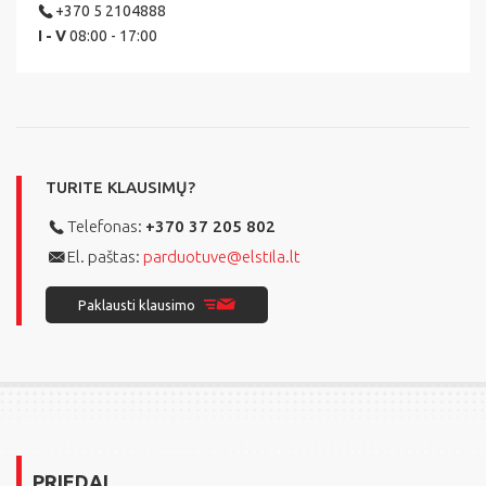
+370 5 2104888
I - V
08:00 - 17:00
TURITE KLAUSIMŲ?
Telefonas:
+370 37 205 802
El. paštas:
parduotuve@elstila.lt
Paklausti klausimo
PRIEDAI