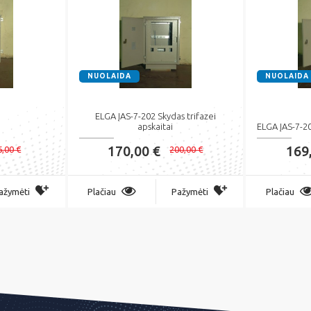
NUOLAIDA
NUOLAIDA
ELGA ĮAS-7-202 Skydas trifazei
apskaitai
ELGA ĮAS-7-2
170,00 €
169
6,00 €
200,00 €
ažymėti
Plačiau
Pažymėti
Plačiau