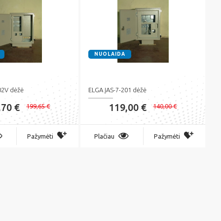
NUOLAIDA
02V dėžė
ELGA ĮAS-7-201 dėžė
,70 €
119,00 €
199,65 €
140,00 €
Pažymėti
Plačiau
Pažymėti