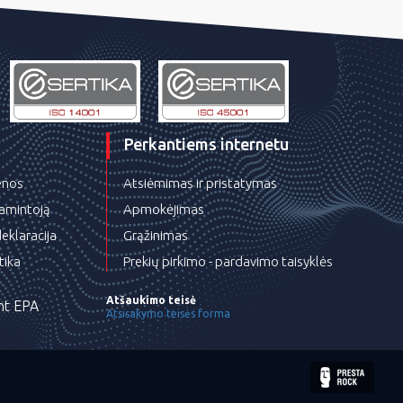
Perkantiems internetu
ienos
Atsiėmimas ir pristatymas
gamintoją
Apmokėjimas
eklaracija
Grąžinimas
tika
Prekių pirkimo - pardavimo taisyklės
Atšaukimo teisė
nt EPA
Atsisakymo teisės forma