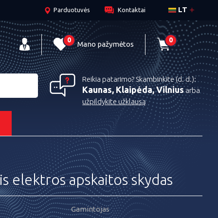
LT
Parduotuvės
Kontaktai
0
0
Mano pažymėtos
Reikia patarimo? Skambinkite (d. d.):
Kaunas, Klaipėda, Vilnius
arba
užpildykite užklausą
s
is elektros apskaitos skydas
Gamintojas