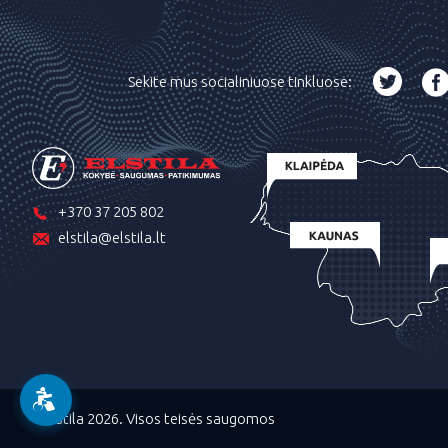
Sekite mus socialiniuose tinkluose:
+370 37 205 802
elstila@elstila.lt
©Elstila 2026. Visos teisės saugomos