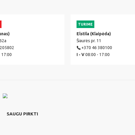
TURIME
unas)
Elstila (Klaipėda)
 62a
Šiaurės pr. 11
 205802
+370 46 380100
- 17:00
I - V
08:00 - 17:00
SAUGU PIRKTI