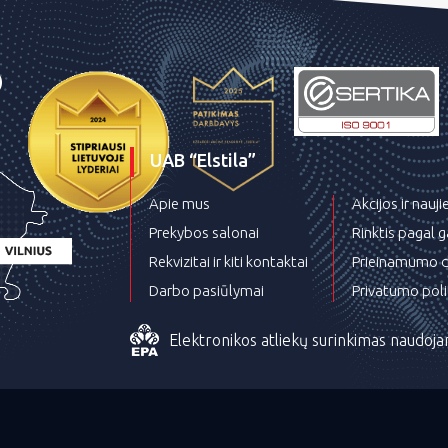
UAB “Elstila”
Apie mus
Akcijos ir nauj
Prekybos salonai
Rinktis pagal 
Rekvizitai ir kiti kontaktai
Prieinamumo d
Darbo pasiūlymai
Privatumo poli
Elektronikos atliekų surinkimas naudoja