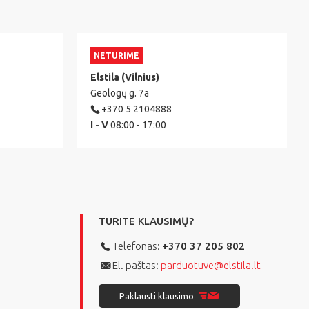
NETURIME
Elstila (Vilnius)
Geologų g. 7a
+370 5 2104888
I - V
08:00 - 17:00
TURITE KLAUSIMŲ?
Telefonas:
+370 37 205 802
El. paštas:
parduotuve@elstila.lt
Paklausti klausimo