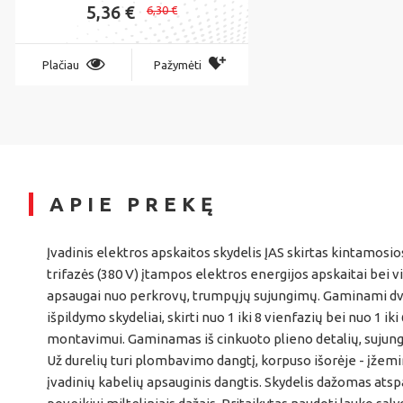
5,36 €
6,30 €
Plačiau
Pažymėti
APIE PREKĘ
Įvadinis elektros apskaitos skydelis ĮAS skirtas kintamosio
trifazės (380 V) įtampos elektros energijos apskaitai bei vi
apsaugai nuo perkrovų, trumpųjų sujungimų. Gaminami dvy
išpildymo skydeliai, skirti nuo 1 iki 8 vienfazių bei nuo 1 iki
montavimui. Gaminamas iš cinkuoto plieno detalių, sujun
Už durelių turi plombavimo dangtį, korpuso išorėje - įžem
įvadinių kabelių apsauginis dangtis. Skydelis dažomas ats