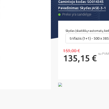
Gamintojo kodas:
SO014345
Pavadinimas:
Skydas ĮASE-3-1
Prekė yra sandėlyje
Skydas (skaitiklių+automatų kie
trifazis (1+1) - 500 x 3
159,00 €
su PVM
135,15 €