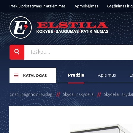
Prekių pristatymas ir atsiėmimas
Apmokėjimas
Grąžinimas ir g
Pradžia
Apie mus
L
KATALOGAS
Grįžti į pagrindinį puslapį
Skydai ir skydeliai
Skydeliai, skydai