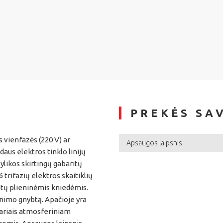
PREKĖS SA
s vienfazės (220 V) ar
Apsaugos laipsnis
daus elektros tinklo linijų
likos skirtingų gabaritų
 6 trifazių elektros skaitiklių
gtų plieninėmis kniedėmis.
inimo gnybtą. Apačioje yra
pariais atmosferiniam