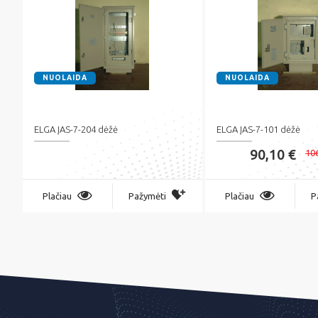
NUOLAIDA
NUOLAIDA
ELGA ĮAS-7-204 dėžė
ELGA ĮAS-7-101 dėžė
90,10 €
10
Plačiau
Pažymėti
Plačiau
P