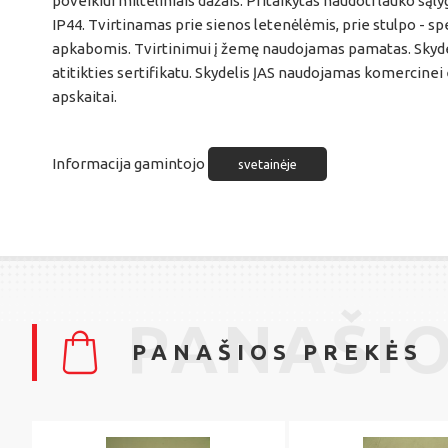
poveikiui milteliniais dažais. Pritaikytas naudoti lauko sąl
IP44. Tvirtinamas prie sienos letenėlėmis, prie stulpo - sp
apkabomis. Tvirtinimui į žemę naudojamas pamatas. Skyde
atitikties sertifikatu. Skydelis ĮAS naudojamas komercinei
apskaitai.
Informacija gamintojo
svetainėje
PANAŠIO
PANAŠIOS PREKĖS