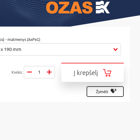
kis) - matmenys (AxPxG)
85 x 190 mm
Į krepšelį
Kiekis:
Žymėti