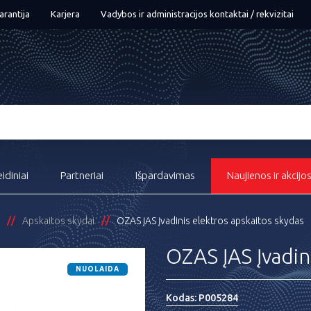
arantija
Karjera
Vadybos ir administracijos kontaktai / rekvizitai
eidiniai
Partneriai
Išpardavimas
Naujienos ir akcijo
Apskaitos skydai
OZAS ĮAS Įvadinis elektros apskaitos skydas
OZAS ĮAS Įvadin
NUOLAIDA
Kodas:
P005284