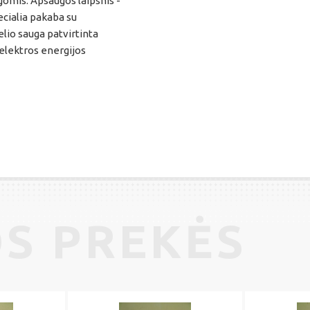
ygomis. Apsaugos laipsnis -
ecialia pakaba su
lio sauga patvirtinta
 elektros energijos
S PREKĖS