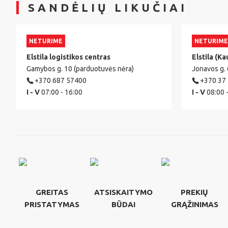
SANDĖLIŲ LIKUČIAI
NETURIME
NETURIME
Elstila logistikos centras
Elstila (Ka
Gamybos g. 10 (parduotuvės nėra)
Jonavos g.
+370 687 57400
+370 37
I - V
07:00 - 16:00
I - V
08:00 
GREITAS
ATSISKAITYMO
PREKIŲ
PRISTATYMAS
BŪDAI
GRĄŽINIMAS