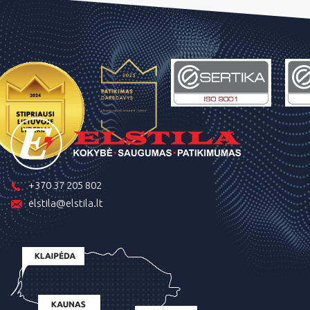
+370 37 205 802
elstila@elstila.lt