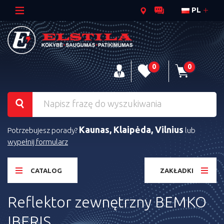
PL
0
0
Kaunas, Klaipėda, Vilnius
Potrzebujesz porady?
lub
wypełnij formularz
CATALOG
ZAKŁADKI
Reflektor zewnętrzny BEMKO
IBERIS