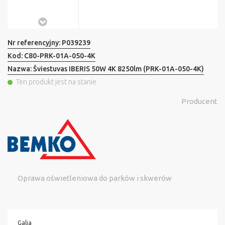
Nr referencyjny:
P039239
Kod:
C80-PRK-01A-050-4K
Nazwa:
Šviestuvas IBERIS 50W 4K 8250lm (PRK-01A-050-4K)
Ten produkt jest na stanie
Producent
Oprawa oświetleniowa do parków i skwerów
Galia