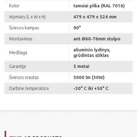
tamsiai pilka (RAL 7016)
Kolor
479 x 479 x 524 mm
Wymiary (L x W x H)
90°
Šviesos kampas
ant Ø60-76mm stulpo
Montavimas
aliuminio lydinys,
Medžiaga
grūdintas stiklas
5 metai
Garantija
5000 lm (30W)
Šviesos srautas
-30° C iki +50° C
Darbinė temperatūra