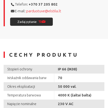
Telefon:
+370 37 205 802
E-mail:
parduotuve@elstila.lt
Zadaj pytanie
CECHY PRODUKTU
IP 66 (IK08)
Stopień ochrony
70
Wskaźnik oddawania barw
50 000 val.
Okres eksploatacji
4000 K (šaltai balta)
Temperatura barwowa
230 V AC
Napięcie nominalne