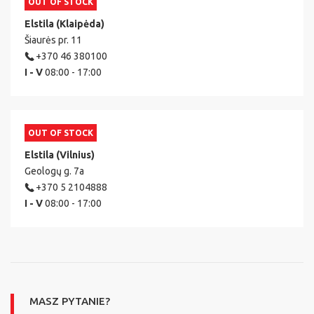
OUT OF STOCK
Elstila (Klaipėda)
Šiaurės pr. 11
+370 46 380100
I - V
08:00 - 17:00
OUT OF STOCK
Elstila (Vilnius)
Geologų g. 7a
+370 5 2104888
I - V
08:00 - 17:00
MASZ PYTANIE?