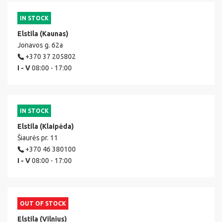
IN STOCK
Elstila (Kaunas)
Jonavos g. 62a
+370 37 205802
I - V
08:00 - 17:00
IN STOCK
Elstila (Klaipėda)
Šiaurės pr. 11
+370 46 380100
I - V
08:00 - 17:00
OUT OF STOCK
Elstila (Vilnius)