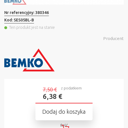
Nr referencyjny:
380346
Kod:
SES05BL-B
Ten produkt jest na stanie
Producent
z podatkiem
7,50 €
6,38 €
Dodaj do koszyka
Ilość