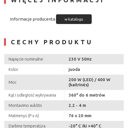
Informacje producenta
w katalogu
CECHY PRODUKTU
230 V 50Hz
Napięcie nominalne
juoda
Kolor
200 W (LED) / 400 W
Moc
(kaitrinės)
360° do 6 metrów
Kąt i odległość wykrywania
2.2 - 4 m
Montavimo aukštis
76 x 20 mm
Matmenys (P x A)
-20° C iki +40° C
Darbinė temperatūra