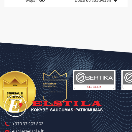
Więcej
Dodaj do listy życzeń
+370 37 205 802
elstila@elstila.lt