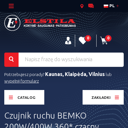
PL
0
0
Kaunas, Klaipėda, Vilnius
Potrzebujesz porady?
lub
wypełnij formularz
CATALOG
ZAKŁADKI
Czujnik ruchu BEMKO
200W/400W 360* czarny