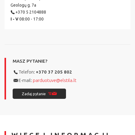
Geologų g. 7a
+370 5 2104888
I - V
08:00 - 17:00
MASZ PYTANIE?
Telefon:
+370 37 205 802
E-mail:
parduotuve@elstila.lt
Zadaj pytanie
WIĘCEJ INFORMACJI