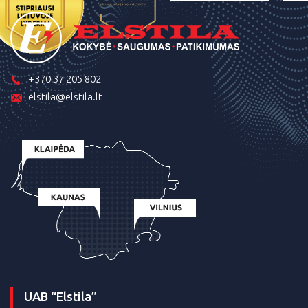
+370 37 205 802
elstila@elstila.lt
UAB “Elstila”