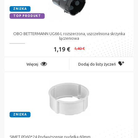
ZNIŻKA
TOP PRODUKT
OBO BETTERMANN UG66-L rozszerzona, uszczelniona skrzynka
łączeniowa
1,19 €
1,40 €
Więcej
Dodaj do listy życzeń
ZNIŻKA
SIMET PD60*24 Podwyższenie pudełka 60mm