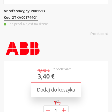
Nr referencyjny:
P001513
Kod:
2TKA001744G1
Ten produkt jest na stanie
Producent
z podatkiem
4,00 €
3,40 €
Dodaj do koszyka
Ilość