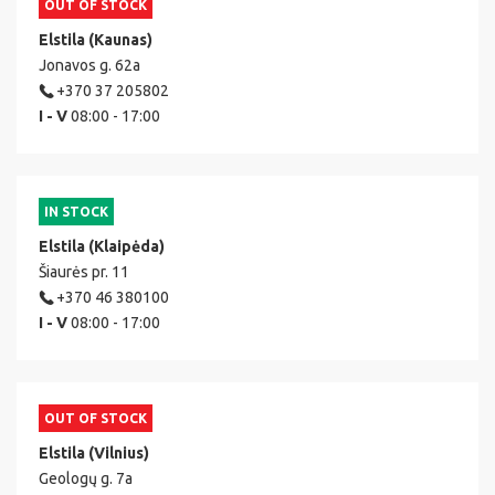
OUT OF STOCK
Elstila (Kaunas)
Jonavos g. 62a
+370 37 205802
I - V
08:00 - 17:00
IN STOCK
Elstila (Klaipėda)
Šiaurės pr. 11
+370 46 380100
I - V
08:00 - 17:00
OUT OF STOCK
Elstila (Vilnius)
Geologų g. 7a