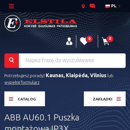
PL
0
0
Kaunas, Klaipėda, Vilnius
Potrzebujesz porady?
lub
wypełnij formularz
CATALOG
ZAKŁADKI
ABB AU60.1 Puszka
montażowa IP3X