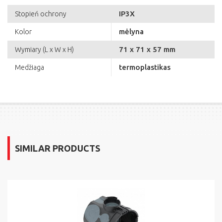
IP3X
Stopień ochrony
mėlyna
Kolor
71 x 71 x 57 mm
Wymiary (L x W x H)
termoplastikas
Medžiaga
SIMILAR PRODUCTS