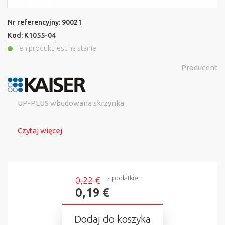
Nr referencyjny:
90021
Kod:
K1055-04
Ten produkt jest na stanie
Producent
UP-PLUS wbudowana skrzynka
Czytaj więcej
z podatkiem
0,22 €
0,19 €
Dodaj do koszyka