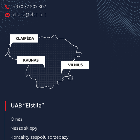
+370 37 205 802
elstila@elstila.lt
UAB “Elstila”
O nas
Nasze sklepy
Kontakty zespołu sprzedaży