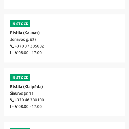
IN STOCK
Elstila (Kaunas)
Jonavos g. 62a
+370 37 205802
I - V
08:00 - 17:00
IN STOCK
Elstila (Klaipėda)
Šiaurės pr. 11
+370 46 380100
I - V
08:00 - 17:00