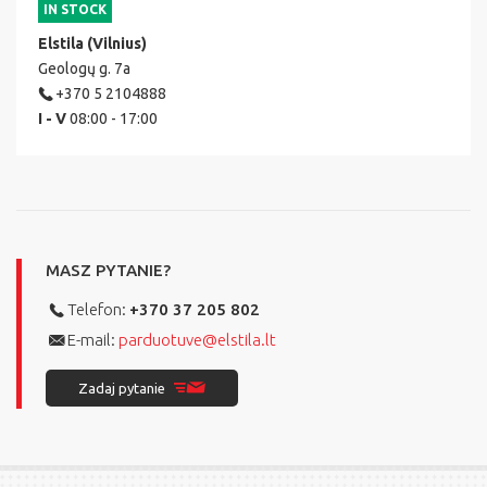
IN STOCK
Elstila (Vilnius)
Geologų g. 7a
+370 5 2104888
I - V
08:00 - 17:00
MASZ PYTANIE?
Telefon:
+370 37 205 802
E-mail:
parduotuve@elstila.lt
Zadaj pytanie