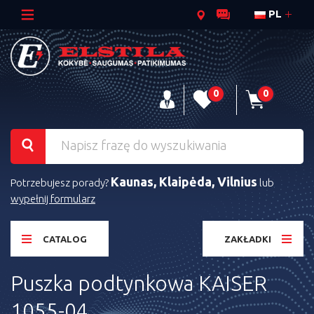
PL
0
0
Kaunas, Klaipėda, Vilnius
Potrzebujesz porady?
lub
wypełnij formularz
CATALOG
ZAKŁADKI
Puszka podtynkowa KAISER
1055-04