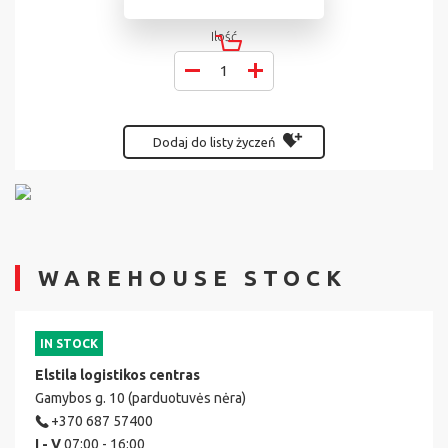
Ilość
Dodaj do listy życzeń
WAREHOUSE STOCK
IN STOCK
Elstila logistikos centras
Gamybos g. 10 (parduotuvės nėra)
+370 687 57400
I - V
07:00 - 16:00