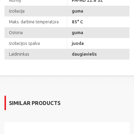
PN-HD 22.6 S2
Normy
guma
Izoliacija
85° C
Maks. darbinė temperatūra
guma
Osłona
juoda
Izoliacijos spalva
daugiavielis
Laidininkas
SIMILAR PRODUCTS