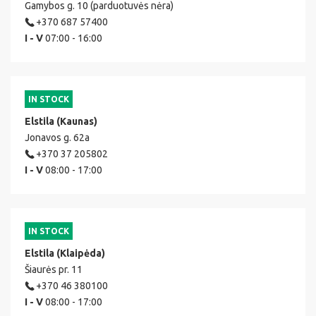
Gamybos g. 10 (parduotuvės nėra)
+370 687 57400
I - V
07:00 - 16:00
IN STOCK
Elstila (Kaunas)
Jonavos g. 62a
+370 37 205802
I - V
08:00 - 17:00
IN STOCK
Elstila (Klaipėda)
Šiaurės pr. 11
+370 46 380100
I - V
08:00 - 17:00