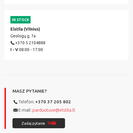
IN STOCK
Elstila (Vilnius)
Geologų g. 7a
+370 5 2104888
I - V
08:00 - 17:00
MASZ PYTANIE?
Telefon:
+370 37 205 802
E-mail:
parduotuve@elstila.lt
Zadaj pytanie