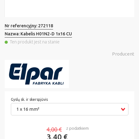
Nr referencyjny:
272118
Nazwa:
Kabelis H01N2-D 1x16 CU
Ten produkt jest na stanie
Producent
Gyslų sk. ir skerspjūvis
1 x 16 mm²
z podatkiem
4,00 €
3,40 €