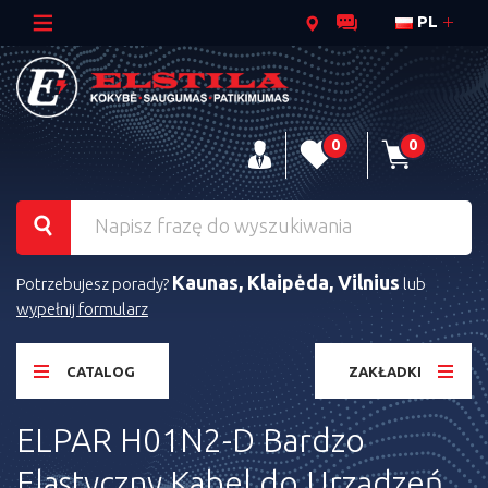
PL
0
0
Kaunas, Klaipėda, Vilnius
Potrzebujesz porady?
lub
wypełnij formularz
CATALOG
ZAKŁADKI
ELPAR H01N2-D Bardzo
Elastyczny Kabel do Urządzeń