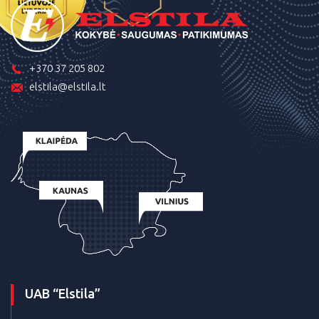
+370 37 205 802
elstila@elstila.lt
UAB “Elstila”