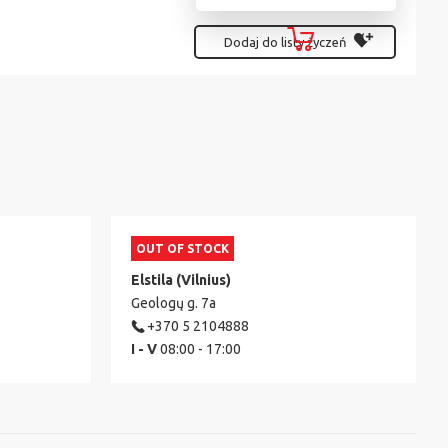
Dodaj do listy życzeń
OUT OF STOCK
Elstila (Vilnius)
Geologų g. 7a
+370 5 2104888
I - V
08:00 - 17:00