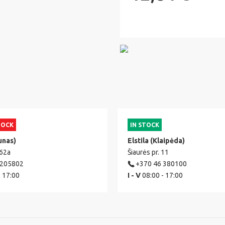
TOCK
IN STOCK
unas)
Elstila (Klaipėda)
 62a
Šiaurės pr. 11
 205802
+370 46 380100
- 17:00
I - V
08:00 - 17:00