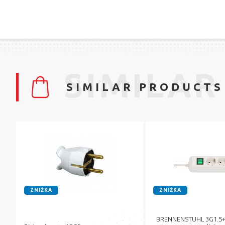
SIMILAR
SIMILAR PRODUCTS
ZNIŻKA
ZNIŻKA
BRENNENSTUHL 3G1.5+J 