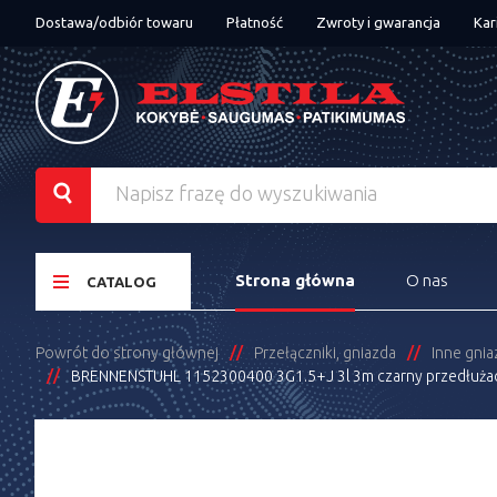
Dostawa/odbiór towaru
Płatność
Zwroty i gwarancja
Kar
Strona główna
O nas
CATALOG
Powrót do strony głównej
Przełączniki, gniazda
Inne gnia
BRENNENSTUHL 1152300400 3G1.5+J 3l 3m czarny przedłuża