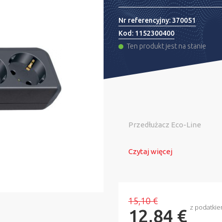
Nr referencyjny:
370051
Kod:
1152300400
Ten produkt jest na stanie
Przedłużacz Eco-Line
Czytaj więcej
15,10 €
z podatki
12,84 €