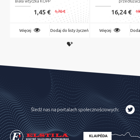
Biała wtyczka KOPP
przedłużac
1,45 €
16,24 €
1,70 €
19
Więcej
Dodaj do listy życzeń
Więcej
Dodaj
Śledź nas na portalach społecznościowych: