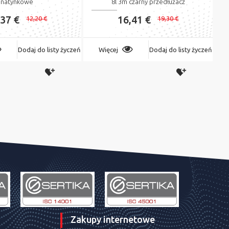
natynkowe
8l 3m czarny przedłużacz
,37 €
16,41 €
12,20 €
19,30 €
Dodaj do listy życzeń
Więcej
Dodaj do listy życzeń
Zakupy internetowe