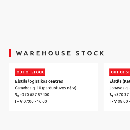
WAREHOUSE STOCK
OUT OF STOCK
OUT OF S
Elstila logistikos centras
Elstila (Ka
Gamybos g. 10 (parduotuvės nėra)
Jonavos g.
+370 687 57400
+370 37
I - V
07:00 - 16:00
I - V
08:00 