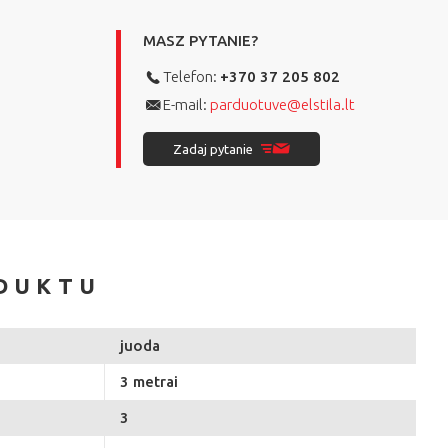
MASZ PYTANIE?
Telefon:
+370 37 205 802
E-mail:
parduotuve@elstila.lt
Zadaj pytanie
DUKTU
juoda
3 metrai
3