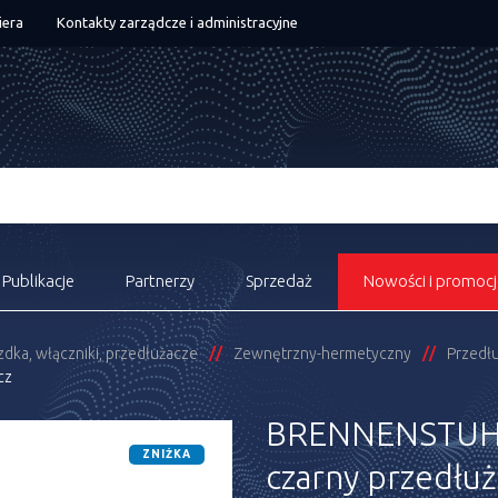
iera
Kontakty zarządcze i administracyjne
Publikacje
Partnerzy
Sprzedaż
Nowości i promocj
zdka, włączniki, przedłużacze
Zewnętrzny-hermetyczny
Przedłu
cz
BRENNENSTUHL
ZNIŻKA
czarny przedłuż