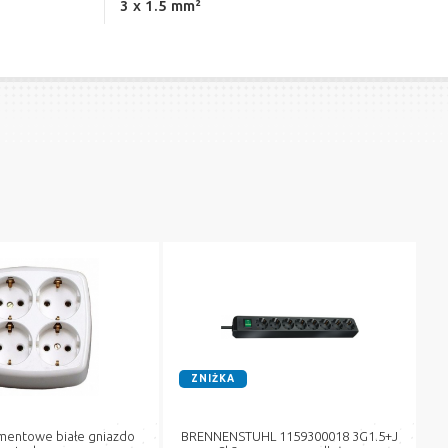
3 x 1.5 mm²
ZNIŻKA
mentowe białe gniazdo
BRENNENSTUHL 1159300018 3G1.5+J