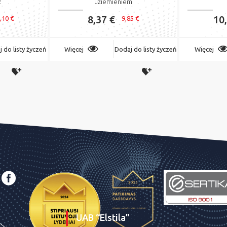
z
uziemieniem
8,37 €
10
,10 €
9,85 €
 do listy życzeń
Więcej
Dodaj do listy życzeń
Więcej
UAB “Elstila”