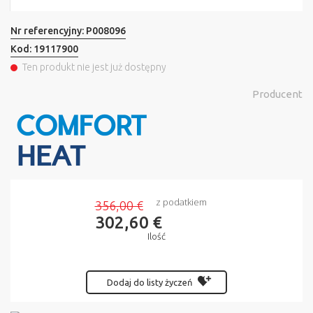
Nr referencyjny:
P008096
Kod:
19117900
Ten produkt nie jest już dostępny
Producent
z podatkiem
356,00 €
302,60 €
Ilość
Dodaj do listy życzeń