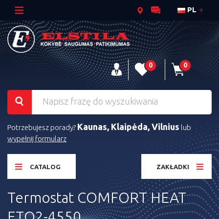
PL
0
0
Kaunas, Klaipėda, Vilnius
Potrzebujesz porady?
lub
wypełnij formularz
CATALOG
ZAKŁADKI
Termostat COMFORT HEAT
ETO2-4550