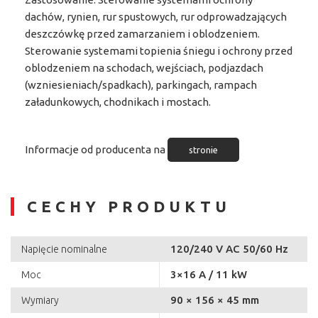
dachów, rynien, rur spustowych, rur odprowadzających
deszczówkę przed zamarzaniem i oblodzeniem.
Sterowanie systemami topienia śniegu i ochrony przed
oblodzeniem na schodach, wejściach, podjazdach
(wzniesieniach/spadkach), parkingach, rampach
załadunkowych, chodnikach i mostach.
Informacje od producenta na
stronie
CECHY PRODUKTU
120/240 V AC 50/60 Hz
Napięcie nominalne
3×16 A / 11 kW
Moc
90 × 156 × 45 mm
Wymiary