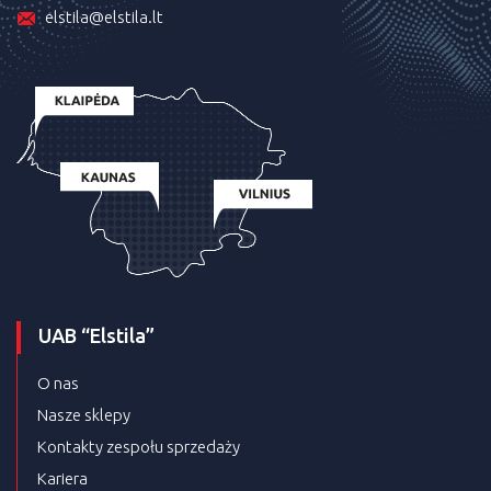
elstila@elstila.lt
UAB “Elstila”
O nas
Nasze sklepy
Kontakty zespołu sprzedaży
Kariera