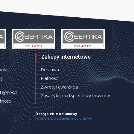
Zakupy internetowe
wości
Dostawa
ug
Płatność
Zwroty i gwarancja
stępności
Zasady kupna i sprzedaży towarów
tności
Odstąpienie od umowy
Formularz odstąpienia od umowy