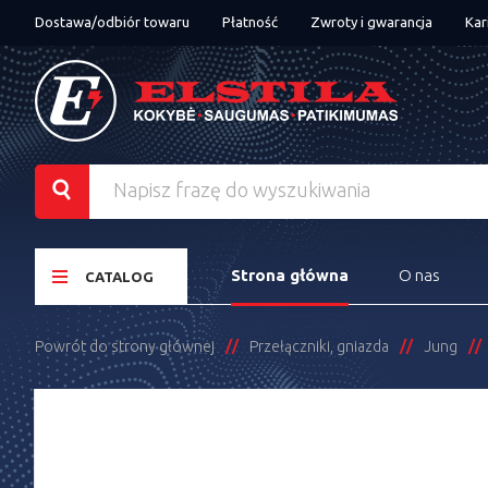
Dostawa/odbiór towaru
Płatność
Zwroty i gwarancja
Kar
Strona główna
O nas
CATALOG
Powrót do strony głównej
Przełączniki, gniazda
Jung