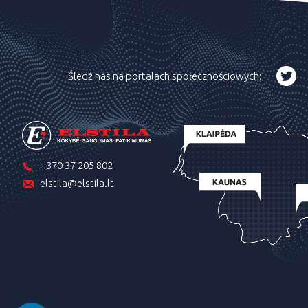
Śledź nas na portalach społecznościowych:
+370 37 205 802
elstila@elstila.lt