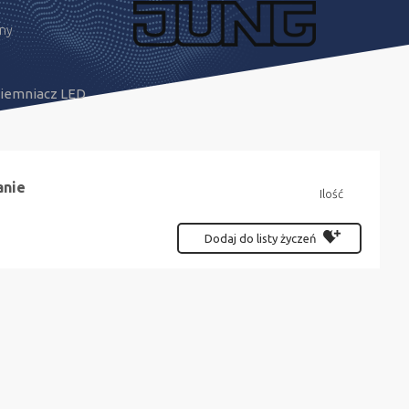
pny
ciemniacz LED
anie
Ilość
Dodaj do listy życzeń