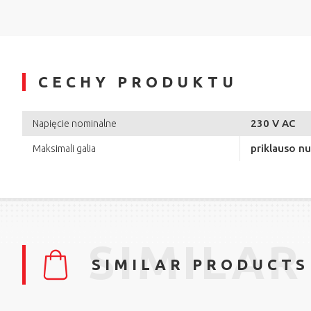
CECHY PRODUKTU
230 V AC
Napięcie nominalne
priklauso n
Maksimali galia
SIMILAR
SIMILAR PRODUCTS