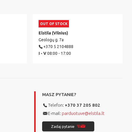
OUT OF STOCK
Elstila (Vilnius)
Geologų g. 7a
+370 5 2104888
I - V
08:00 - 17:00
MASZ PYTANIE?
Telefon:
+370 37 205 802
E-mail:
parduotuve@elstila.lt
Zadaj pytanie