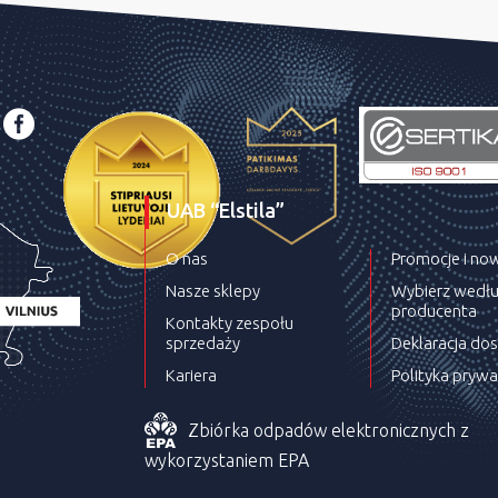
UAB “Elstila”
O nas
Promocje i no
Nasze sklepy
Wybierz wedł
producenta
Kontakty zespołu
sprzedaży
Deklaracja do
Kariera
Polityka prywa
Zbiórka odpadów elektronicznych z
wykorzystaniem EPA