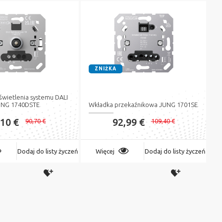
ZNIŻKA
świetlenia systemu DALI
UNG 1740DSTE
Wkładka przekaźnikowa JUNG 1701SE
,10 €
92,99 €
90,70 €
109,40 €
Dodaj do listy życzeń
Więcej
Dodaj do listy życzeń