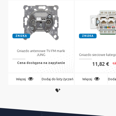
ZNIŻKA
ZNIŻKA
Gniazdo antenowe TV-FM marki
JUNG
Gniazdo sieciowe katego
Cena dostępna na zapytanie
11,82 €
13
Więcej
Dodaj do listy życzeń
Więcej
Dodaj