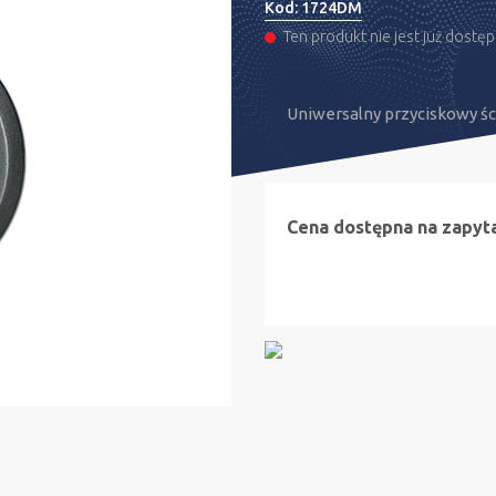
Kod:
1724DM
Ten produkt nie jest już dostę
Uniwersalny przyciskowy ś
Cena dostępna na zapyt