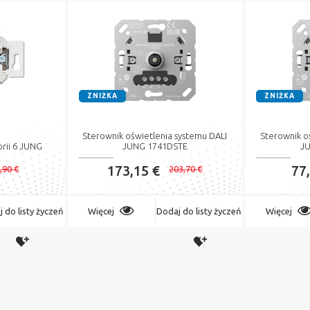
ZNIŻKA
ZNIŻKA
Sterownik oświetlenia systemu DALI
Sterownik o
rii 6 JUNG
JUNG 1741DSTE
J
173,15 €
77
,90 €
203,70 €
 do listy życzeń
Więcej
Dodaj do listy życzeń
Więcej