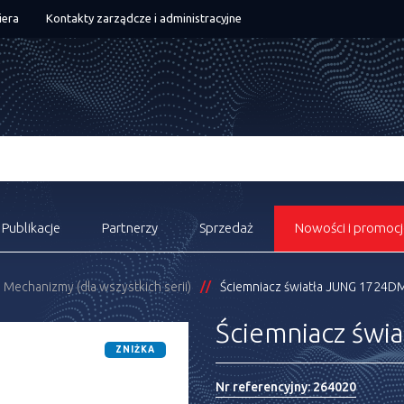
iera
Kontakty zarządcze i administracyjne
Publikacje
Partnerzy
Sprzedaż
Nowości i promocj
Mechanizmy (dla wszystkich serii)
Ściemniacz światła JUNG 1724DM
Ściemniacz świ
ZNIŻKA
Nr referencyjny:
264020