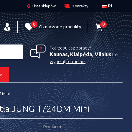
PL
Lista sklepów
Kontakty
0
0
Oznaczone produkty
Potrzebujesz porady?
Kaunas, Klaipėda, Vilnius
lub
wypełnij formularz
e
 Mini
atła JUNG 1724DM Mini
Producent