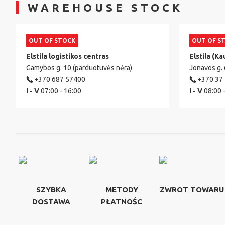
WAREHOUSE STOCK
OUT OF STOCK
OUT OF S
Elstila logistikos centras
Elstila (Ka
Gamybos g. 10 (parduotuvės nėra)
Jonavos g.
+370 687 57400
+370 37
I - V
07:00 - 16:00
I - V
08:00 
SZYBKA
METODY
ZWROT TOWARU
DOSTAWA
PŁATNOŚC