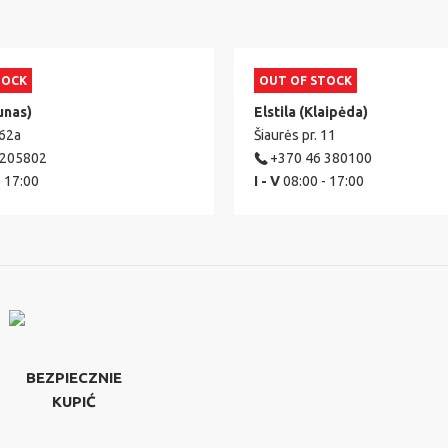
TOCK
OUT OF STOCK
unas)
Elstila (Klaipėda)
 62a
Šiaurės pr. 11
 205802
+370 46 380100
- 17:00
I - V
08:00 - 17:00
BEZPIECZNIE
KUPIĆ