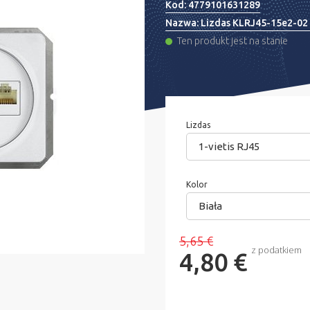
Kod:
4779101631289
Nazwa:
Lizdas KLRJ45-15e2-02 
Ten produkt jest na stanie
Lizdas
1-vietis RJ45
Kolor
Biała
5,65 €
z podatkiem
4,80 €