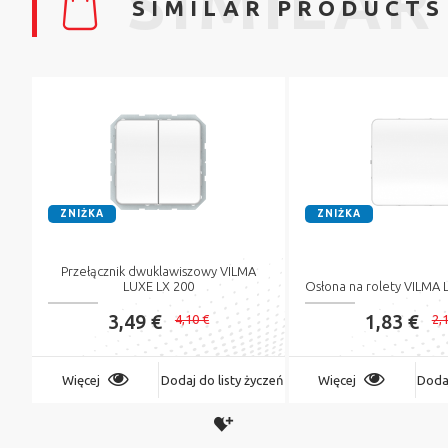
SIMILAR
SIMILAR PRODUCTS
ZNIŻKA
ZNIŻKA
Przełącznik dwuklawiszowy VILMA
LUXE LX 200
Osłona na rolety VILMA 
3,49 €
1,83 €
4,10 €
2,
Więcej
Dodaj do listy życzeń
Więcej
Dodaj