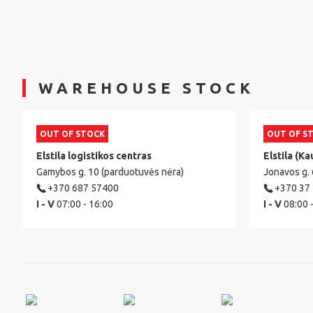
WAREHOUSE STOCK
OUT OF STOCK
OUT OF S
Elstila logistikos centras
Elstila (Ka
Gamybos g. 10 (parduotuvės nėra)
Jonavos g.
+370 687 57400
+370 37
I - V
07:00 - 16:00
I - V
08:00 