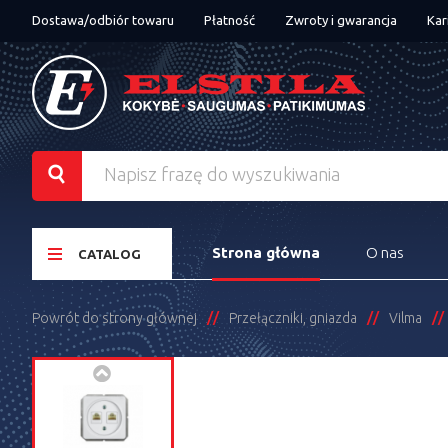
Dostawa/odbiór towaru
Płatność
Zwroty i gwarancja
Kar
Strona główna
O nas
CATALOG
Powrót do strony głównej
Przełączniki, gniazda
Vilma