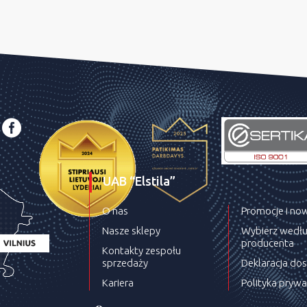
UAB “Elstila”
O nas
Promocje i no
Nasze sklepy
Wybierz wedł
producenta
Kontakty zespołu
sprzedaży
Deklaracja do
Kariera
Polityka prywa