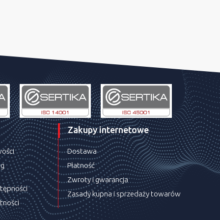
Zakupy internetowe
wości
Dostawa
ug
Płatność
Zwroty i gwarancja
stępności
Zasady kupna i sprzedaży towarów
tności