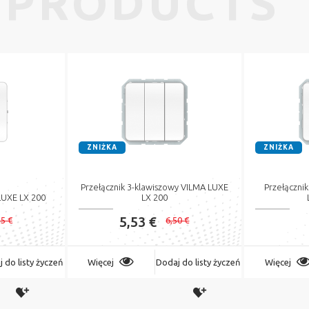
 PRODUCTS
ZNIŻKA
ZNIŻKA
Przełącznik 3-klawiszowy VILMA LUXE
Przełączni
LUXE LX 200
LX 200
5,53 €
15 €
6,50 €
 do listy życzeń
Więcej
Dodaj do listy życzeń
Więcej