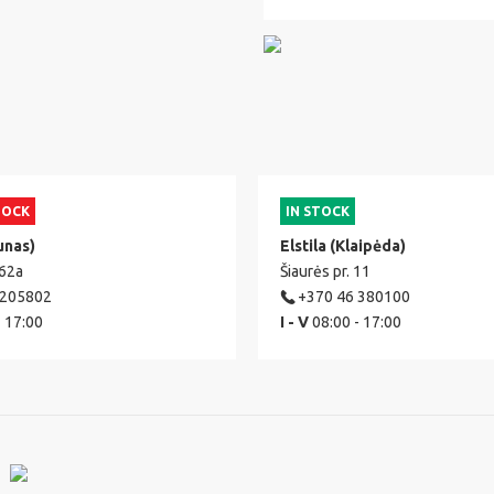
TOCK
IN STOCK
unas)
Elstila (Klaipėda)
 62a
Šiaurės pr. 11
 205802
+370 46 380100
- 17:00
I - V
08:00 - 17:00