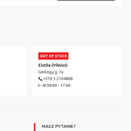
OUT OF STOCK
Elstila (Vilnius)
Geologų g. 7a
+370 5 2104888
I - V
08:00 - 17:00
MASZ PYTANIE?