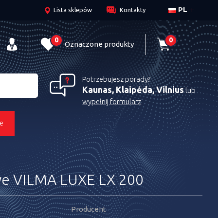
PL
Lista sklepów
Kontakty
0
0
Oznaczone produkty
Potrzebujesz porady?
Kaunas, Klaipėda, Vilnius
lub
wypełnij formularz
e
we VILMA LUXE LX 200
Producent