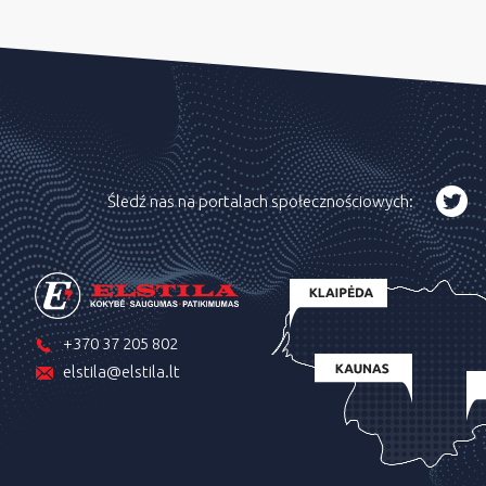
Śledź nas na portalach społecznościowych:
+370 37 205 802
elstila@elstila.lt