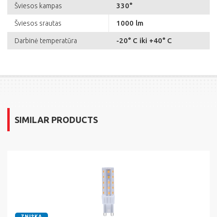
330°
Šviesos kampas
1000 lm
Šviesos srautas
-20° C iki +40° C
Darbinė temperatūra
SIMILAR PRODUCTS
ZNIŻKA