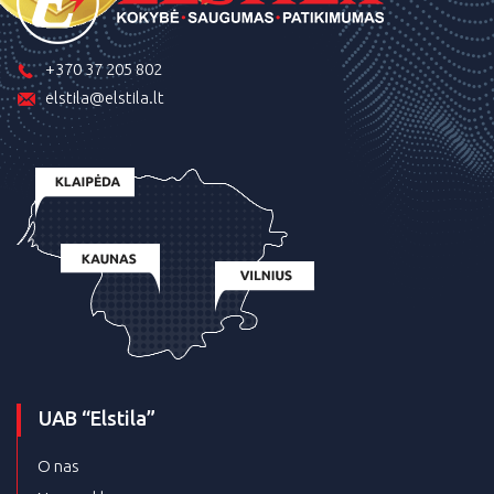
+370 37 205 802
elstila@elstila.lt
UAB “Elstila”
O nas