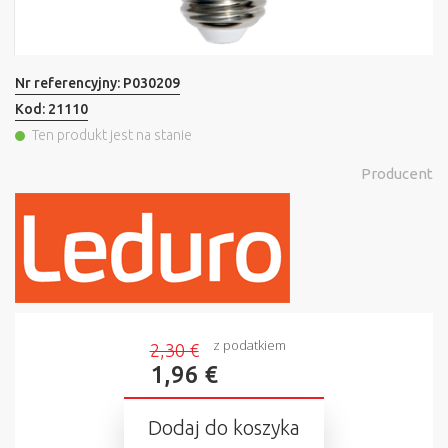
Nr referencyjny:
P030209
Kod:
21110
Ten produkt jest na stanie
Producent
z podatkiem
2,30 €
1,96 €
Dodaj do koszyka