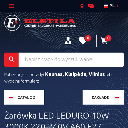
PL
0
0
Kaunas, Klaipėda, Vilnius
Potrzebujesz porady?
lub
wypełnij formularz
CATALOG
ZAKŁADKI
Żarówka LED LEDURO 10W
3000K 220-240V A60 E27