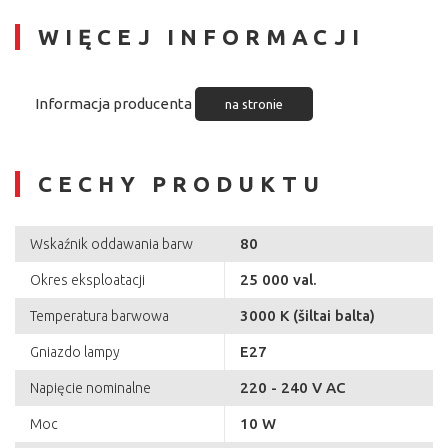
WIĘCEJ INFORMACJI
Informacja producenta
na stronie
CECHY PRODUKTU
80
Wskaźnik oddawania barw
25 000 val.
Okres eksploatacji
3000 K (šiltai balta)
Temperatura barwowa
E27
Gniazdo lampy
220 - 240 V AC
Napięcie nominalne
10 W
Moc