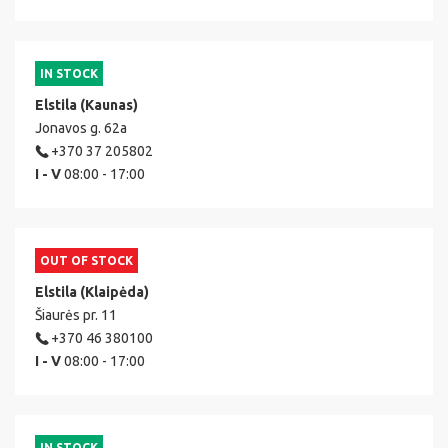
IN STOCK
Elstila (Kaunas)
Jonavos g. 62a
+370 37 205802
I - V
08:00 - 17:00
OUT OF STOCK
Elstila (Klaipėda)
Šiaurės pr. 11
+370 46 380100
I - V
08:00 - 17:00
IN STOCK