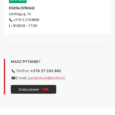
Elstila (Vilnius)
Geologų g. 7a
+370 5 2104888
I - V
08:00 - 17:00
MASZ PYTANIE?
Telefon:
+370 37 205 802
E-mail:
parduotuve@elstila.lt
Zadaj pytanie