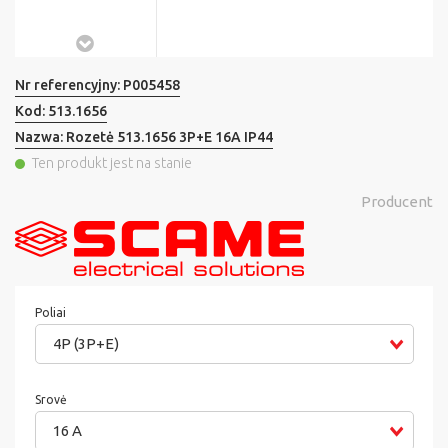
Nr referencyjny:
P005458
Kod:
513.1656
Nazwa:
Rozetė 513.1656 3P+E 16A IP44
Ten produkt jest na stanie
Producent
Poliai
4P (3P+E)
Srovė
16 A