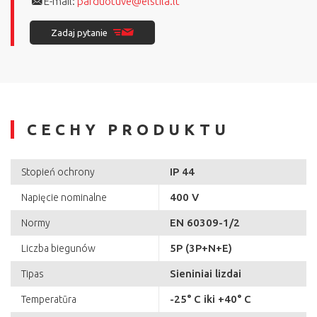
E-mail:
parduotuve@elstila.lt
Zadaj pytanie
CECHY PRODUKTU
IP 44
Stopień ochrony
400 V
Napięcie nominalne
EN 60309-1/2
Normy
5P (3P+N+E)
Liczba biegunów
Sieniniai lizdai
Tipas
-25° C iki +40° C
Temperatūra