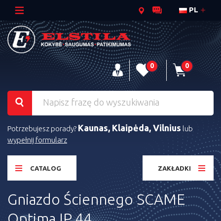
PL
0
0
Kaunas, Klaipėda, Vilnius
Potrzebujesz porady?
lub
wypełnij formularz
CATALOG
ZAKŁADKI
Gniazdo Ściennego SCAME
Optima IP 44