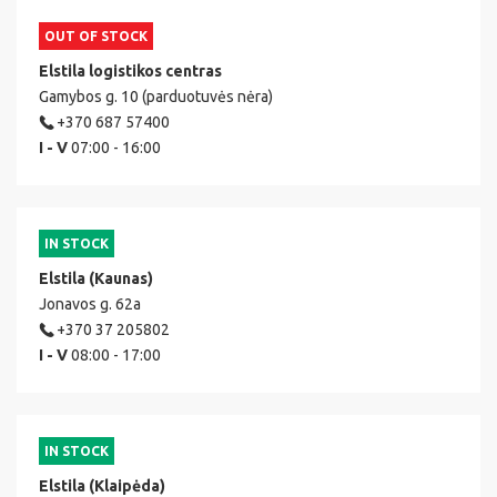
OUT OF STOCK
Elstila logistikos centras
Gamybos g. 10 (parduotuvės nėra)
+370 687 57400
I - V
07:00 - 16:00
IN STOCK
Elstila (Kaunas)
Jonavos g. 62a
+370 37 205802
I - V
08:00 - 17:00
IN STOCK
Elstila (Klaipėda)