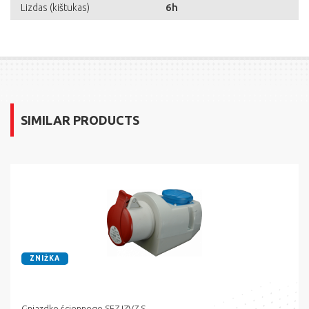
6h
Lizdas (kištukas)
SIMILAR PRODUCTS
ZNIŻKA
Gniazdko ściennego SEZ IZVZ-S