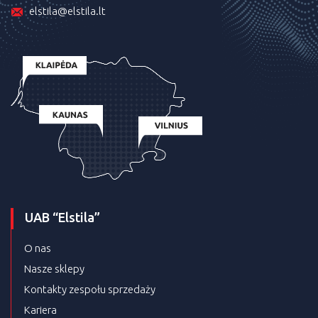
elstila@elstila.lt
UAB “Elstila”
O nas
Nasze sklepy
Kontakty zespołu sprzedaży
Kariera