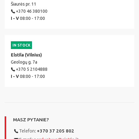
Šiaurės pr. 11
+370 46 380100
I - V
08:00 - 17:00
IN STOCK
Elstila (Vilnius)
Geologų g. 7a
+370 5 2104888
I - V
08:00 - 17:00
MASZ PYTANIE?
Telefon:
+370 37 205 802