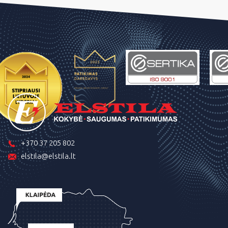
+370 37 205 802
elstila@elstila.lt