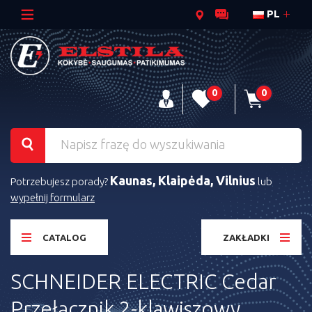
PL
0
0
Kaunas, Klaipėda, Vilnius
Potrzebujesz porady?
lub
wypełnij formularz
CATALOG
ZAKŁADKI
SCHNEIDER ELECTRIC Cedar
Przełącznik 2-klawiszowy