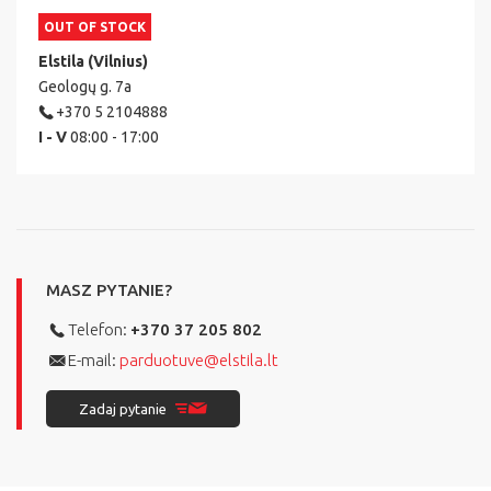
OUT OF STOCK
Elstila (Vilnius)
Geologų g. 7a
+370 5 2104888
I - V
08:00 - 17:00
MASZ PYTANIE?
Telefon:
+370 37 205 802
E-mail:
parduotuve@elstila.lt
Zadaj pytanie