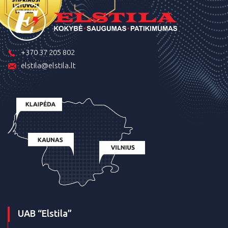
+370 37 205 802
elstila@elstila.lt
UAB “Elstila”