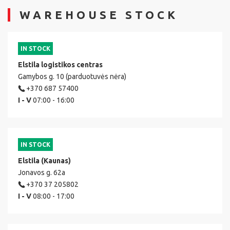
WAREHOUSE STOCK
IN STOCK
Elstila logistikos centras
Gamybos g. 10 (parduotuvės nėra)
+370 687 57400
I - V
07:00 - 16:00
IN STOCK
Elstila (Kaunas)
Jonavos g. 62a
+370 37 205802
I - V
08:00 - 17:00