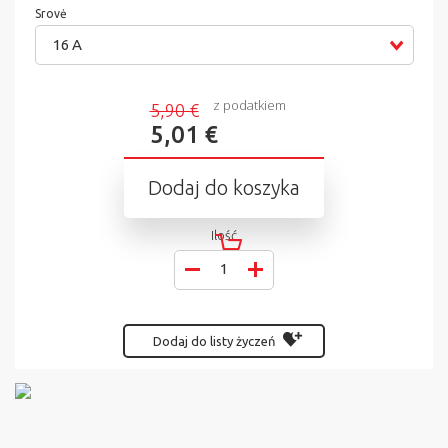
Srovė
16 A
z podatkiem
5,90 €
5,01 €
Dodaj do koszyka
Ilość
Dodaj do listy życzeń