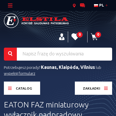
PL
0
0
Kaunas, Klaipėda, Vilnius
Potrzebujesz porady?
lub
wypełnij formularz
CATALOG
ZAKŁADKI
EATON FAZ miniaturowy
wyłącznik nadprądowy