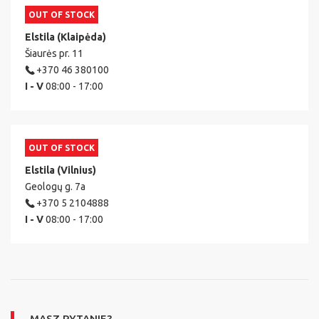
OUT OF STOCK
Elstila (Klaipėda)
Šiaurės pr. 11
+370 46 380100
I - V
08:00 - 17:00
OUT OF STOCK
Elstila (Vilnius)
Geologų g. 7a
+370 5 2104888
I - V
08:00 - 17:00
MASZ PYTANIE?