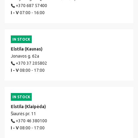
+370 687 57400
I - V
07:00 - 16:00
IN STOCK
Elstila (Kaunas)
Jonavos g. 62a
+370 37 205802
I - V
08:00 - 17:00
IN STOCK
Elstila (Klaipėda)
Šiaurės pr. 11
+370 46 380100
I - V
08:00 - 17:00