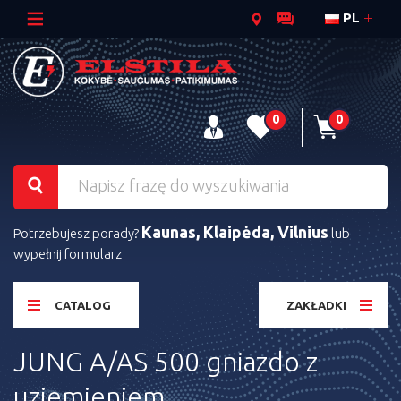
PL
0
0
Kaunas, Klaipėda, Vilnius
Potrzebujesz porady?
lub
wypełnij formularz
CATALOG
ZAKŁADKI
JUNG A/AS 500 gniazdo z
uziemieniem