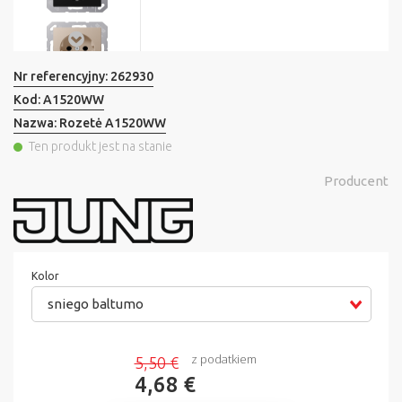
Nr referencyjny:
262930
Kod:
A1520WW
Nazwa:
Rozetė A1520WW
Ten produkt jest na stanie
Producent
Kolor
sniego baltumo
z podatkiem
5,50 €
4,68 €