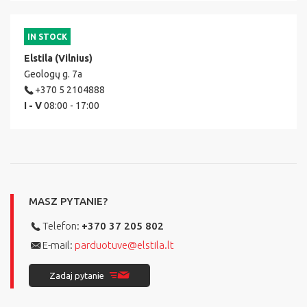
IN STOCK
Elstila (Vilnius)
Geologų g. 7a
+370 5 2104888
I - V
08:00 - 17:00
MASZ PYTANIE?
Telefon:
+370 37 205 802
E-mail:
parduotuve@elstila.lt
Zadaj pytanie