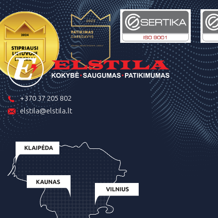
+370 37 205 802
elstila@elstila.lt