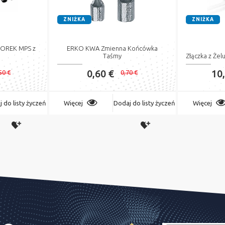
ZNIŻKA
ZNIŻKA
MOREK MPS z
ERKO KWA Zmienna Końcówka
Taśmy
Złączka z Że
0,60 €
10
50 €
0,70 €
 do listy życzeń
Więcej
Dodaj do listy życzeń
Więcej