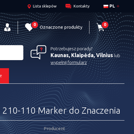
PL
Lista sklepów
Kontakty
0
0
Oznaczone produkty
Potrzebujesz porady?
Kaunas, Klaipėda, Vilnius
lub
wypełnij formularz
e
10-110 Marker do Znaczenia
Producent