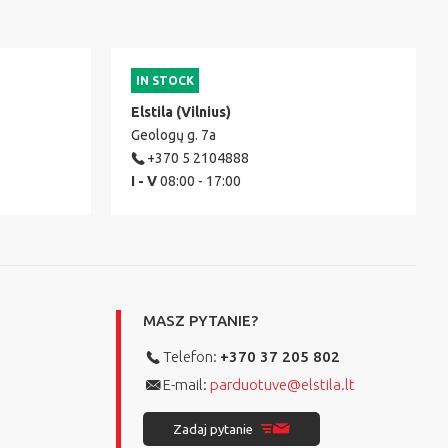
IN STOCK
Elstila (Vilnius)
Geologų g. 7a
+370 5 2104888
I - V
08:00 - 17:00
MASZ PYTANIE?
Telefon:
+370 37 205 802
E-mail:
parduotuve@elstila.lt
Zadaj pytanie