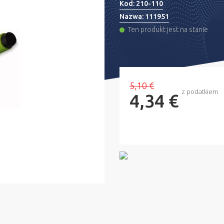
Kod:
210-110
Nazwa:
111951
Ten produkt jest na stanie
5,10 €
z podatkiem
4,34 €