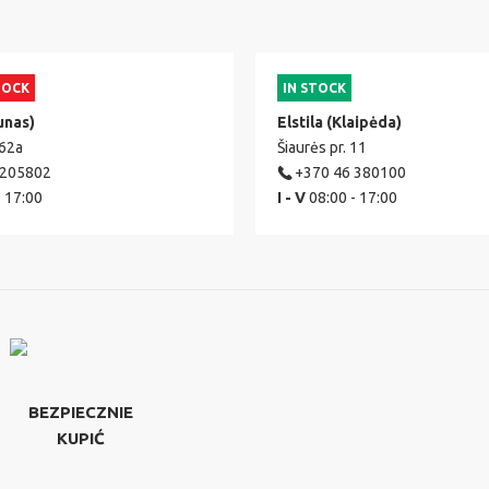
TOCK
IN STOCK
unas)
Elstila (Klaipėda)
 62a
Šiaurės pr. 11
 205802
+370 46 380100
- 17:00
I - V
08:00 - 17:00
BEZPIECZNIE
KUPIĆ