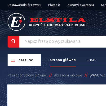
Dostawa/odbiór towaru
Płatność
Zwroty i gwarancja
Kar
Strona główna
O nas
CATALOG
Powrót do strony głównej
Akcesoria kablowe
WAGO W020