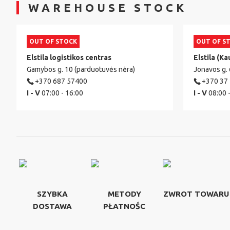
WAREHOUSE STOCK
OUT OF STOCK
OUT OF S
Elstila logistikos centras
Elstila (Ka
Gamybos g. 10 (parduotuvės nėra)
Jonavos g.
+370 687 57400
+370 37
I - V
07:00 - 16:00
I - V
08:00 
SZYBKA
METODY
ZWROT TOWARU
DOSTAWA
PŁATNOŚC