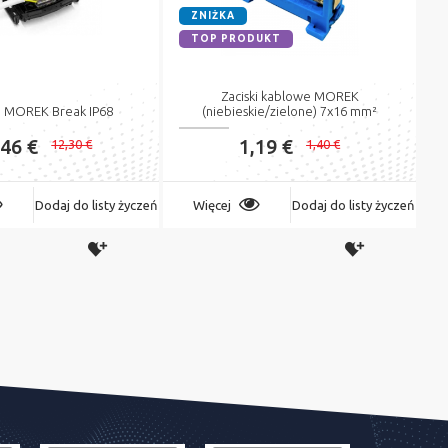
ZNIŻKA
TOP PRODUKT
Zaciski kablowe MOREK
lu MOREK Break IP68
(niebieskie/zielone) 7x16 mm²
,46 €
1,19 €
12,30 €
1,40 €
Dodaj do listy życzeń
Więcej
Dodaj do listy życzeń