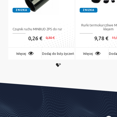
ZNIŻKA
ZNIŻKA
Rurki termokurczliwe 
Czujnik ruchu MINBUD ZPS do rur
klejem
0,26 €
9,78 €
0,30 €
11,
Więcej
Dodaj do listy życzeń
Więcej
Dodaj