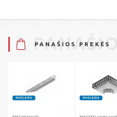
PANAŠIO
PANAŠIOS PREKĖS
NUOLAIDA
NUOLAIDA
BAKS WS konsolė
BAKS KKFJ Jungtis-posūk