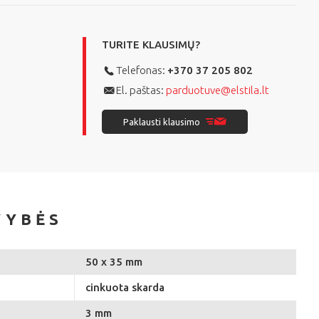
TURITE KLAUSIMŲ?
Telefonas:
+370 37 205 802
El. paštas:
parduotuve@elstila.lt
Paklausti klausimo
VYBĖS
50 x 35 mm
cinkuota skarda
3 mm