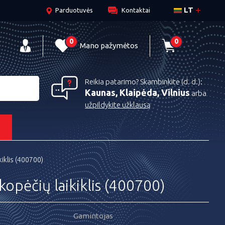
LT
Parduotuvės
Kontaktai
0
0
Mano pažymėtos
Reikia patarimo? Skambinkite (d. d.):
Kaunas, Klaipėda, Vilnius
arba
užpildykite užklausą
s
iklis (400700)
pėčių laikiklis (400700)
Gamintojas