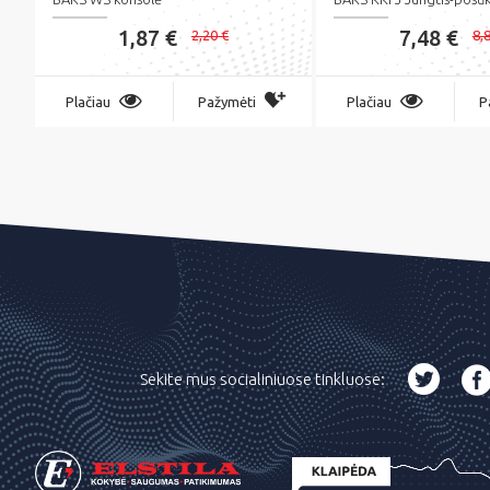
1,87 €
7,48 €
2,20 €
8,
Plačiau
Pažymėti
Plačiau
P
Sekite mus socialiniuose tinkluose: