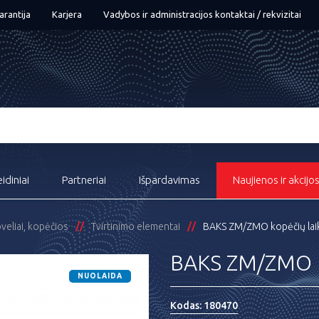
arantija
Karjera
Vadybos ir administracijos kontaktai / rekvizitai
eidiniai
Partneriai
Išpardavimas
Naujienos ir akcijo
oveliai, kopėčios
Tvirtinimo elementai
BAKS ZM/ZMO kopėčių laik
BAKS ZM/ZMO ko
NUOLAIDA
Kodas:
180470