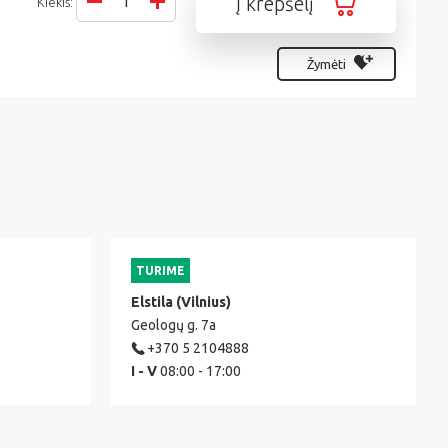
Į krepšelį
Kiekis:
Žymėti
TURIME
Elstila (Vilnius)
Geologų g. 7a
+370 5 2104888
I - V
08:00 - 17:00