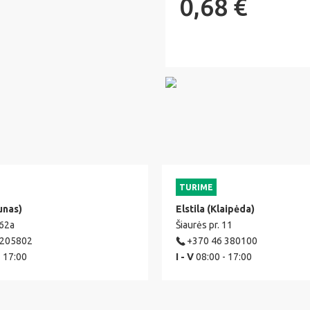
0,68 €
TURIME
unas)
Elstila (Klaipėda)
 62a
Šiaurės pr. 11
 205802
+370 46 380100
- 17:00
I - V
08:00 - 17:00