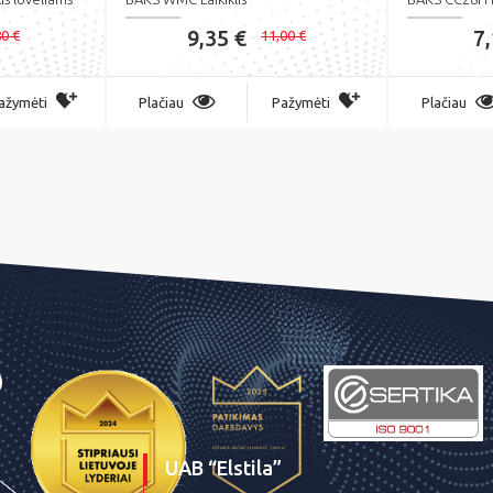
9,35 €
7
80 €
11,00 €
ažymėti
Plačiau
Pažymėti
Plačiau
UAB “Elstila”