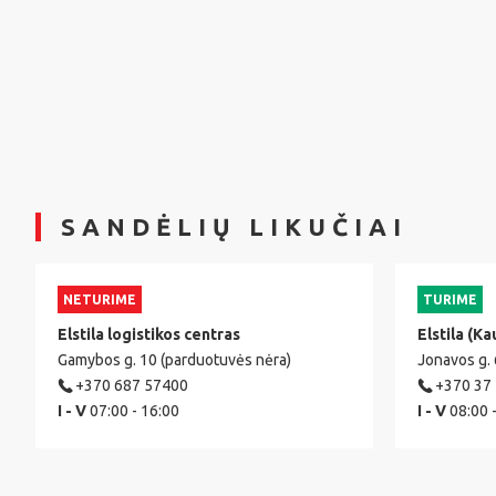
SANDĖLIŲ LIKUČIAI
NETURIME
TURIME
Elstila logistikos centras
Elstila (Ka
Gamybos g. 10 (parduotuvės nėra)
Jonavos g.
+370 687 57400
+370 37
I - V
07:00 - 16:00
I - V
08:00 