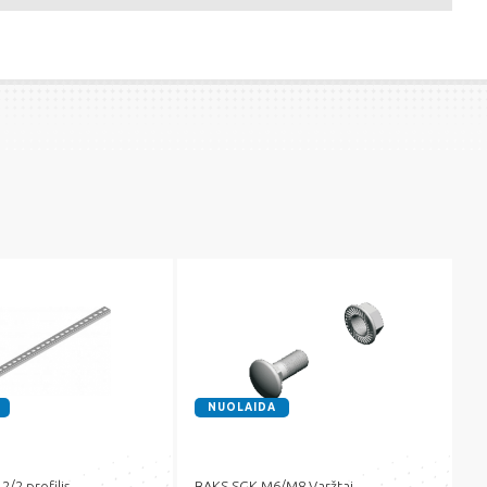
NUOLAIDA
/2 profilis
BAKS SGK M6/M8 Varžtai