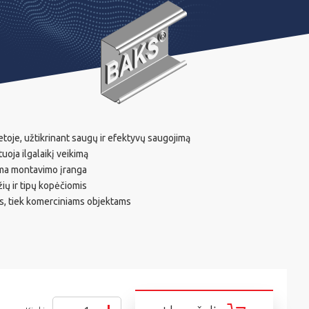
ietoje, užtikrinant saugų ir efektyvų saugojimą
uoja ilgalaikį veikimą
ama montavimo įranga
ių ir tipų kopėčiomis
s, tiek komerciniams objektams