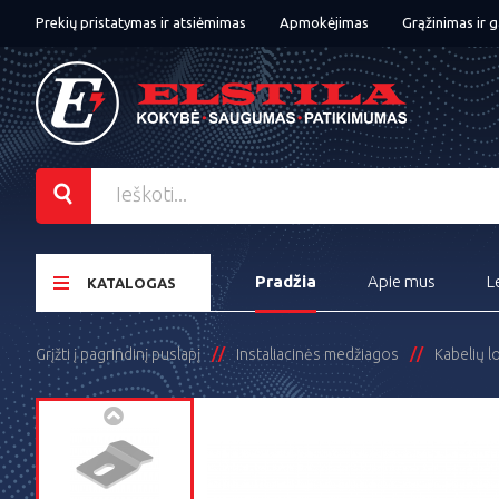
Prekių pristatymas ir atsiėmimas
Apmokėjimas
Grąžinimas ir g
Pradžia
Apie mus
L
KATALOGAS
Grįžti į pagrindinį puslapį
Instaliacinės medžiagos
Kabelių l