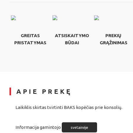
GREITAS
ATSISKAITYMO
PREKIŲ
PRISTATYMAS
BŪDAI
GRĄŽINIMAS
APIE PREKĘ
Laikiklis skirtas tvirtinti BAKS kopėčias prie konsolių.
Informacija gamintojo
svetainėje