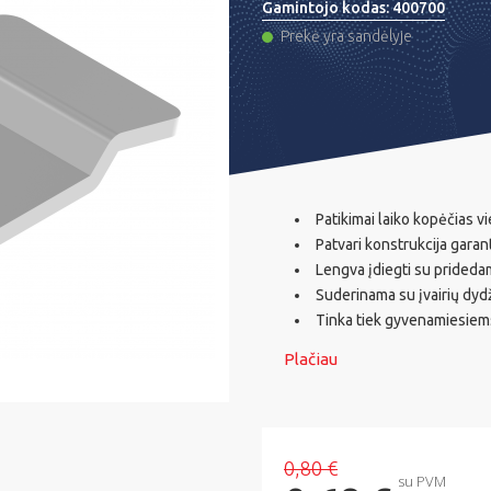
Gamintojo kodas:
400700
Prekė yra sandėlyje
Patikimai laiko kopėčias v
Patvari konstrukcija garant
Lengva įdiegti su prided
Suderinama su įvairių dydž
Tinka tiek gyvenamiesiem
Plačiau
0,80 €
su PVM