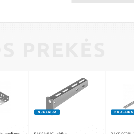
S PREKĖS
NUOLAIDA
NUOLAIDA
is loveliams
BAKS WMC Laikiklis
BAKS CC28H12