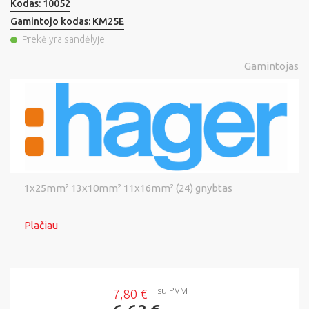
Kodas:
10052
Gamintojo kodas:
KM25E
Prekė yra sandėlyje
Gamintojas
1x25mm² 13x10mm² 11x16mm²
(24) gnybtas
Plačiau
su PVM
7,80 €