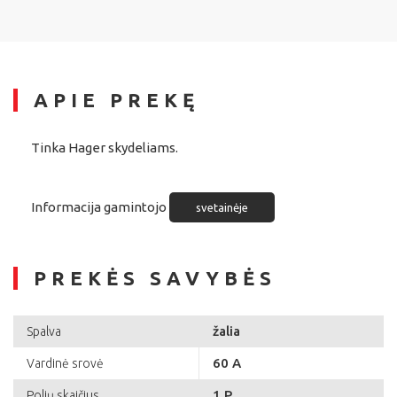
APIE PREKĘ
Tinka Hager skydeliams.
Informacija gamintojo
svetainėje
PREKĖS SAVYBĖS
žalia
Spalva
60 A
Vardinė srovė
1 P
Polių skaičius