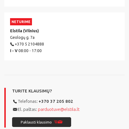
NETURIME
Elstila (Vilnius)
Geologų g. 7a
+370 5 2104888
I - V
08:00 - 17:00
TURITE KLAUSIMŲ?
Telefonas:
+370 37 205 802
El. paštas:
parduotuve@elstila.lt
Paklausti klausimo