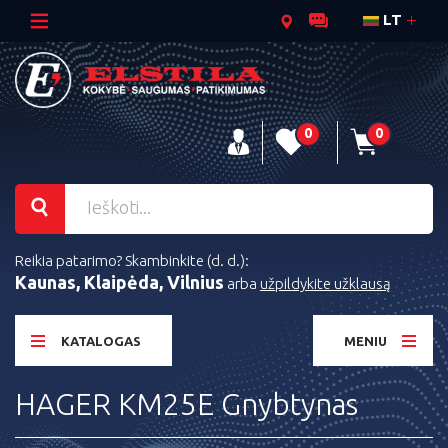
LT
0
0
Reikia patarimo? Skambinkite (d. d.):
Kaunas, Klaipėda, Vilnius
arba
užpildykite užklausą
KATALOGAS
MENIU
HAGER KM25E Gnybtynas