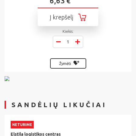
6,63 €
Į krepšelį
Kiekis:
Žymėti
SANDĖLIŲ LIKUČIAI
NETURIME
Elstila logistikos centras