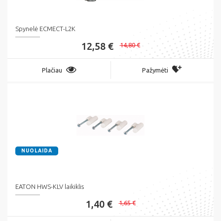
Spynelė ECMECT-L2K
12,58 €
14,80 €
Plačiau
Pažymėti
NUOLAIDA
EATON HWS-KLV laikiklis
1,40 €
1,65 €