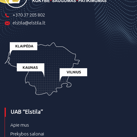
+370 37 205 802
elstila@elstila.lt
UAB “Elstila”
Apie mus
Prekybos salonai