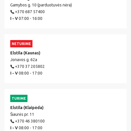
Gamybos g. 10 (parduotuvės nėra)
+370 687 57400
I - V
07:00 - 16:00
NETURIME
Elstila (Kaunas)
Jonavos g. 62a
+370 37 205802
I - V
08:00 - 17:00
TURIME
Elstila (Klaipėda)
Šiaurės pr. 11
+370 46 380100
I - V
08:00 - 17:00