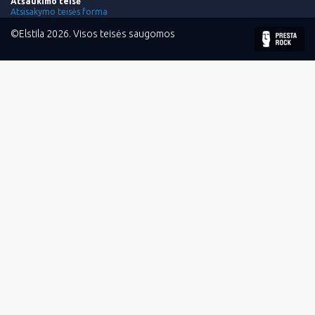
Atšaukimo teisė
Atsisakymo teisės forma
©Elstila 2026. Visos teisės saugomos