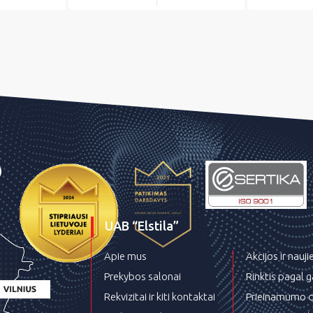
UAB “Elstila”
Apie mus
Akcijos ir nauj
Prekybos salonai
Rinktis pagal 
Rekvizitai ir kiti kontaktai
Prieinamumo d