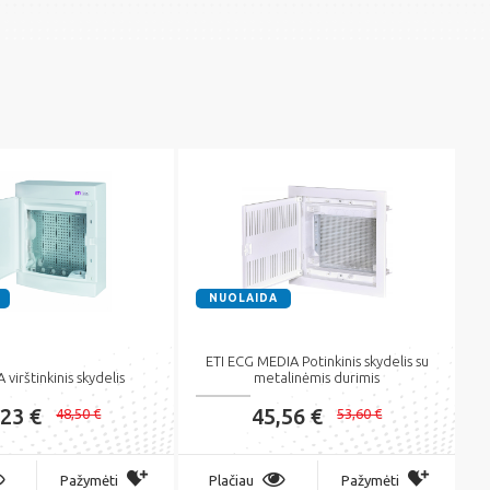
NUOLAIDA
ETI ECG MEDIA Potinkinis skydelis su
virštinkinis skydelis
metalinėmis durimis
,23 €
45,56 €
48,50 €
53,60 €
Pažymėti
Plačiau
Pažymėti