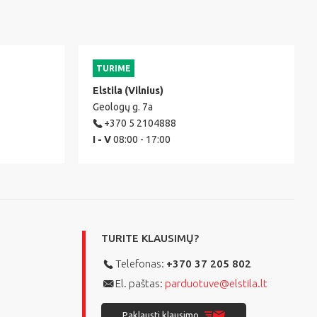
TURIME
Elstila (Vilnius)
Geologų g. 7a
+370 5 2104888
I - V
08:00 - 17:00
TURITE KLAUSIMŲ?
Telefonas:
+370 37 205 802
El. paštas:
parduotuve@elstila.lt
Paklausti klausimo