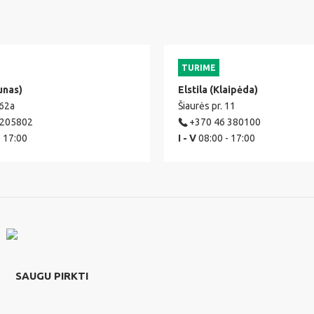
TURIME
unas)
Elstila (Klaipėda)
 62a
Šiaurės pr. 11
 205802
+370 46 380100
- 17:00
I - V
08:00 - 17:00
SAUGU PIRKTI