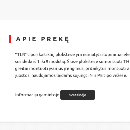
APIE PREKĘ
"TLR" tipo skaitiklių plokštėse yra numatyti slopinimai ele
susideda iš 1 iki 9 modulių. Šiose plokštėse sumontuoti TH 
greitai montuoti įvairius įrenginius, pritaikytus montuoti a
juostos, naudojamos laidams sujungti N ir PE tipo vėžėse.
Informacija gamintojo
svetainėje