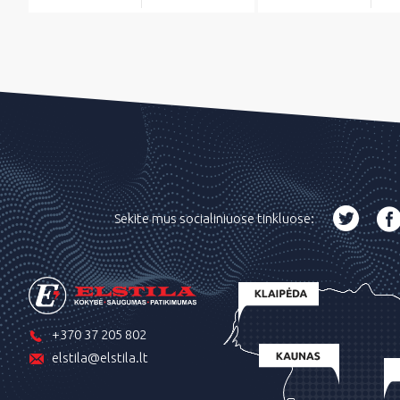
Sekite mus socialiniuose tinkluose:
+370 37 205 802
elstila@elstila.lt