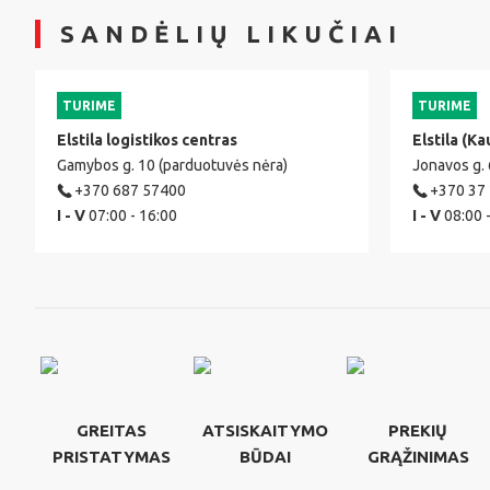
SANDĖLIŲ LIKUČIAI
TURIME
TURIME
Elstila logistikos centras
Elstila (Ka
Gamybos g. 10 (parduotuvės nėra)
Jonavos g.
+370 687 57400
+370 37
I - V
07:00 - 16:00
I - V
08:00 
GREITAS
ATSISKAITYMO
PREKIŲ
PRISTATYMAS
BŪDAI
GRĄŽINIMAS