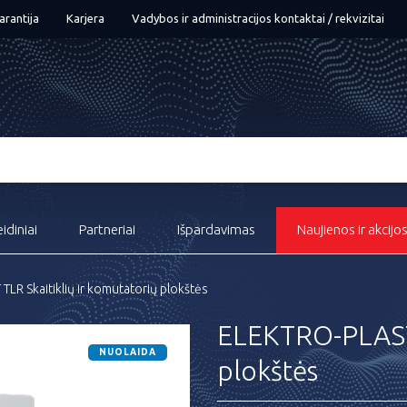
arantija
Karjera
Vadybos ir administracijos kontaktai / rekvizitai
eidiniai
Partneriai
Išpardavimas
Naujienos ir akcijo
LR Skaitiklių ir komutatorių plokštės
ELEKTRO-PLAST 
NUOLAIDA
plokštės