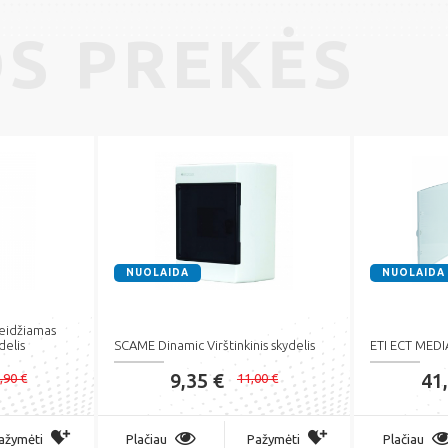
S PREKĖS
NUOLAIDA
NUOLAIDA
eidžiamas
delis
SCAME Dinamic Virštinkinis skydelis
ETI ECT MEDIA 
9,35 €
41
,90 €
11,00 €
ažymėti
Plačiau
Pažymėti
Plačiau