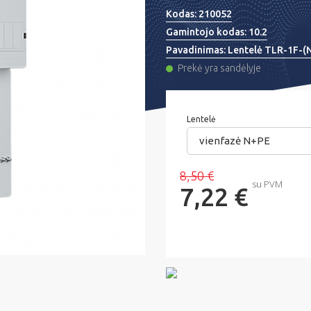
Kodas:
210052
Gamintojo kodas:
10.2
Pavadinimas:
Lentelė TLR-1F-(
Prekė yra sandėlyje
Lentelė
vienfazė N+PE
8,50 €
su PVM
7,22 €