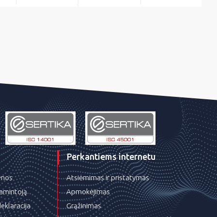
Perkantiems internetu
ienos
Atsiėmimas ir pristatymas
gamintoją
Apmokėjimas
eklaracija
Grąžinimas