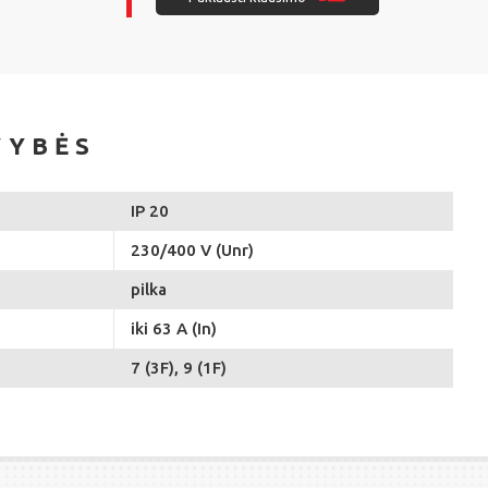
VYBĖS
IP 20
230/400 V (Unr)
pilka
iki 63 A (In)
7 (3F), 9 (1F)