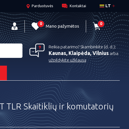
LT
Parduotuvės
Kontaktai
0
0
Mano pažymėtos
Reikia patarimo? Skambinkite (d. d.):
Kaunas, Klaipėda, Vilnius
arba
užpildykite užklausą
s
TLR Skaitiklių ir komutatorių