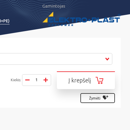
Gamintojas
N+PE)
Į krepšelį
Kiekis:
Žymėti