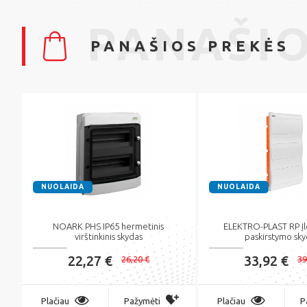
PANAŠIO
PANAŠIOS PREKĖS
NUOLAIDA
NUOLAIDA
NOARK PHS IP65 hermetinis
ELEKTRO-PLAST RP Įl
virštinkinis skydas
paskirstymo sky
22,27 €
33,92 €
26,20 €
39
Plačiau
Pažymėti
Plačiau
P