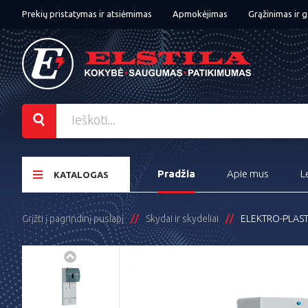
Prekių pristatymas ir atsiėmimas
Apmokėjimas
Grąžinimas ir g
Pradžia
Apie mus
L
KATALOGAS
Grįžti į pagrindinį puslapį
Skydai ir skydeliai
ELEKTRO-PLAST T