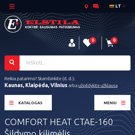
LT
0
0
Reikia patarimo? Skambinkite (d. d.):
Kaunas, Klaipėda, Vilnius
arba
užpildykite užklausą
KATALOGAS
MENIU
COMFORT HEAT CTAE-160
Šildymo kilimėlis