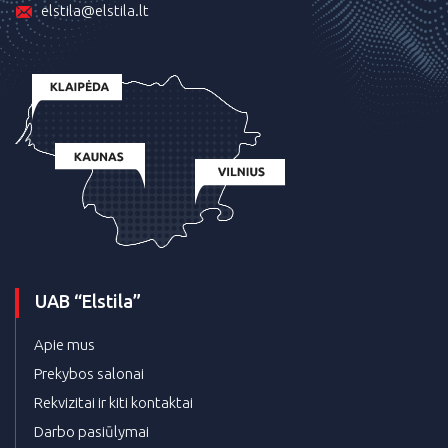
elstila@elstila.lt
UAB “Elstila”
Apie mus
Prekybos salonai
Rekvizitai ir kiti kontaktai
Darbo pasiūlymai