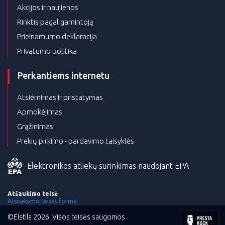
Akcijos ir naujienos
Rinktis pagal gamintoją
Prieinamumo deklaracija
Privatumo politika
Perkantiems internetu
Atsiėmimas ir pristatymas
Apmokėjimas
Grąžinimas
Prekių pirkimo - pardavimo taisyklės
Elektronikos atliekų surinkimas naudojant EPA
Atšaukimo teisė
Atsisakymo teisės forma
©Elstila 2026. Visos teisės saugomos