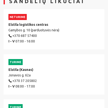
SANDĖLIŲ LIKUČIAI
NETURIME
Elstila logistikos centras
Gamybos g. 10 (parduotuvės nėra)
+370 687 57400
I - V
07:00 - 16:00
TURIME
Elstila (Kaunas)
Jonavos g. 62a
+370 37 205802
I - V
08:00 - 17:00
TURIME