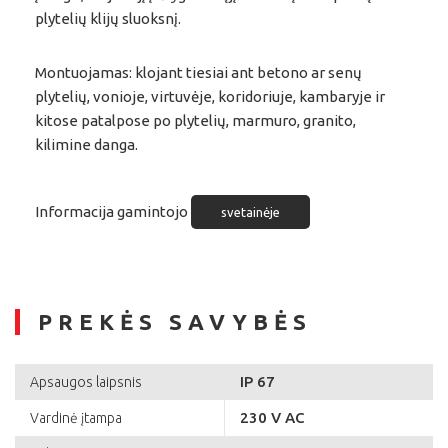
plytelių klijų sluoksnį.
Montuojamas: klojant tiesiai ant betono ar senų
plytelių, vonioje, virtuvėje, koridoriuje, kambaryje ir
kitose patalpose po plytelių, marmuro, granito,
kilimine danga.
Informacija gamintojo
svetainėje
PREKĖS SAVYBĖS
IP 67
Apsaugos laipsnis
230 V AC
Vardinė įtampa