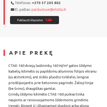
Telefonas:
+370 37 205 802
El. paštas:
parduotuve@elstila.lt
Paklausti klausimo
APIE PREKĘ
CTAE-160 dviejų laidininkų 160 W/m² galios šildymo
kabelių kilimėlis su papildomu aliuminio folijos ekranu
(su atmintimi), ant stiklo pluošto tinklelio, lengvai
prisiklijuojantis prie betoninio pagrindo. Žalioji linija
(be švino), draugiškas gamtai.
Grindų šildymo kilimėlis CTAE-160 puikiai tinka
naujoms ar renovuojamoms šildomoms grindims
įrengti, klojant jį į išlyginamąjį sluoksnį arba ploną