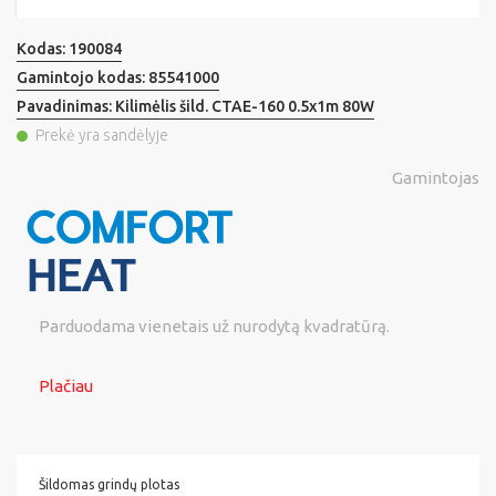
Kodas:
190084
Gamintojo kodas:
85541000
Pavadinimas:
Kilimėlis šild. CTAE-160 0.5x1m 80W
Prekė yra sandėlyje
Gamintojas
Parduodama vienetais už nurodytą kvadratūrą.
Plačiau
Šildomas grindų plotas