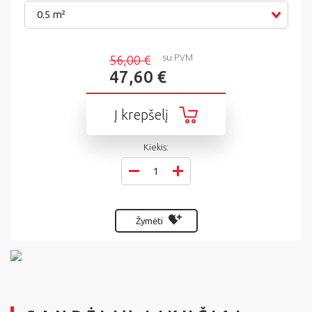
0.5 m²
su PVM
56,00 €
47,60 €
Į krepšelį
Kiekis:
Žymėti