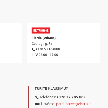
NETURIME
Elstila (Vilnius)
Geologų g. 7a
+370 5 2104888
I - V
08:00 - 17:00
TURITE KLAUSIMŲ?
Telefonas:
+370 37 205 802
El. paštas:
parduotuve@elstila.lt