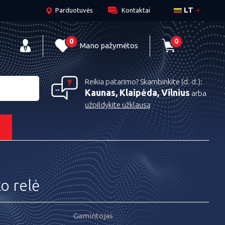
LT
Parduotuvės
Kontaktai
0
0
Mano pažymėtos
Reikia patarimo? Skambinkite (d. d.):
Kaunas, Klaipėda, Vilnius
arba
užpildykite užklausą
s
o relė
Gamintojas