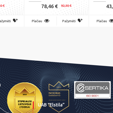
78,46 €
43
10 €
92,30 €
ažymėti
Plačiau
Pažymėti
Plačiau
UAB “Elstila”