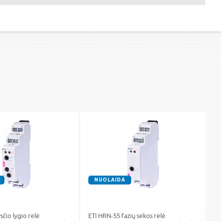
NUOLAIDA
sčio lygio relė
ETI HRN-55 fazių sekos relė