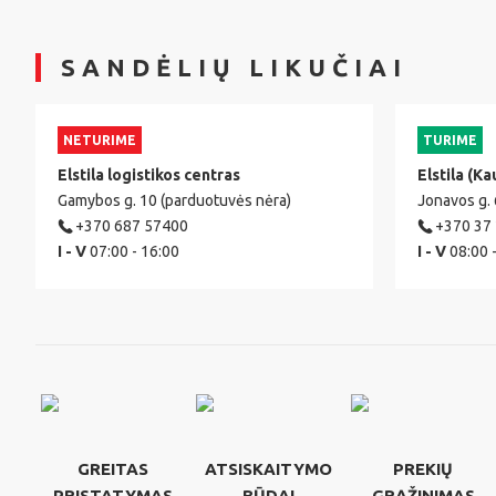
SANDĖLIŲ LIKUČIAI
NETURIME
TURIME
Elstila logistikos centras
Elstila (Ka
Gamybos g. 10 (parduotuvės nėra)
Jonavos g.
+370 687 57400
+370 37
I - V
07:00 - 16:00
I - V
08:00 
GREITAS
ATSISKAITYMO
PREKIŲ
PRISTATYMAS
BŪDAI
GRĄŽINIMAS