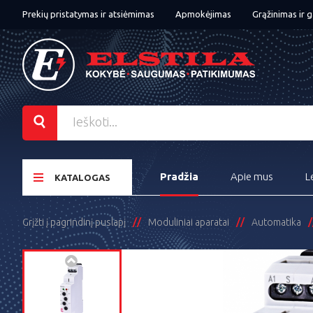
Prekių pristatymas ir atsiėmimas
Apmokėjimas
Grąžinimas ir g
Pradžia
Apie mus
L
KATALOGAS
Grįžti į pagrindinį puslapį
Moduliniai aparatai
Automatika