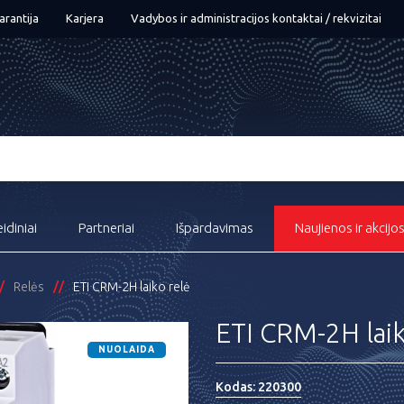
arantija
Karjera
Vadybos ir administracijos kontaktai / rekvizitai
eidiniai
Partneriai
Išpardavimas
Naujienos ir akcijo
Relės
ETI CRM-2H laiko relė
ETI CRM-2H laik
NUOLAIDA
Kodas:
220300