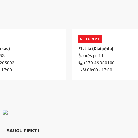
NETURIME
unas)
Elstila (Klaipėda)
 62a
Šiaurės pr. 11
 205802
+370 46 380100
- 17:00
I - V
08:00 - 17:00
SAUGU PIRKTI