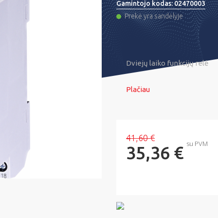
Gamintojo kodas:
02470003
Prekė yra sandėlyje
Dviejų laiko funkcijų relė
Plačiau
41,60 €
su PVM
35,36 €