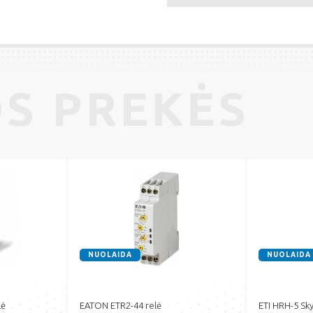
S PREKĖS
NUOLAIDA
NUOLAIDA
lė
EATON ETR2-44 relė
ETI HRH-5 Sky