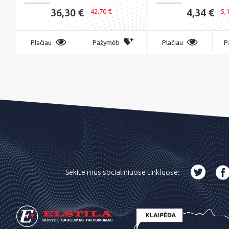
36,30 €
4,34 €
42,70 €
5,
Plačiau
Pažymėti
Plačiau
P
Sekite mus socialiniuose tinkluose: