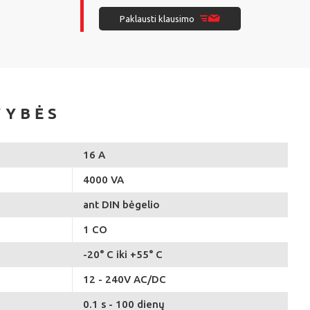
Paklausti klausimo
VYBĖS
16 A
4000 VA
ant DIN bėgelio
1 CO
-20° C iki +55° C
12 - 240V AC/DC
0.1 s - 100 dienų