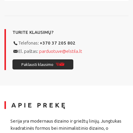
TURITE KLAUSIMŲ?
Telefonas:
+370 37 205 802
El. paštas:
parduotuve@elstila.lt
Paklausti klausimo
APIE PREKĘ
Serija yra modernaus dizaino ir griežtų linijų. Jungtukas
kvadratinės formos bei minimalistinio dizaino, o