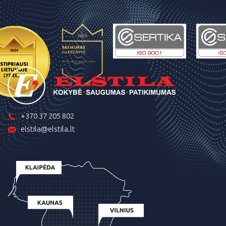
+370 37 205 802
elstila@elstila.lt