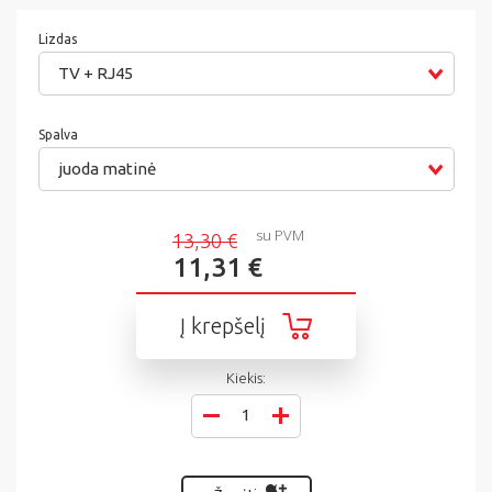
Lizdas
TV + RJ45
Spalva
juoda matinė
su PVM
13,30 €
11,31 €
Į krepšelį
Kiekis: