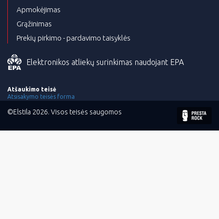
Apmokėjimas
Grąžinimas
Prekių pirkimo - pardavimo taisyklės
Elektronikos atliekų surinkimas naudojant EPA
Atšaukimo teisė
Atsisakymo teisės forma
©Elstila 2026. Visos teisės saugomos