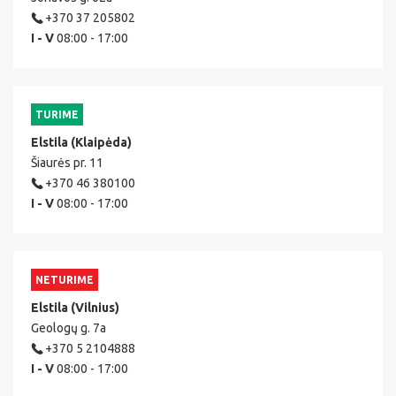
+370 37 205802
I - V
08:00 - 17:00
TURIME
Elstila (Klaipėda)
Šiaurės pr. 11
+370 46 380100
I - V
08:00 - 17:00
NETURIME
Elstila (Vilnius)
Geologų g. 7a
+370 5 2104888
I - V
08:00 - 17:00