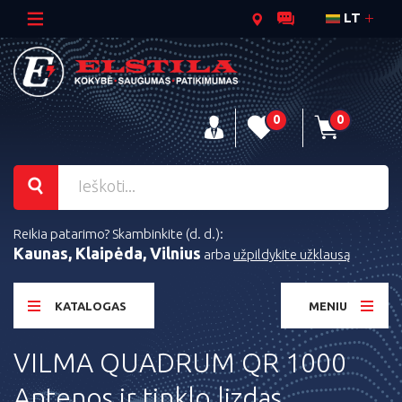
LT
0
0
Reikia patarimo? Skambinkite (d. d.):
Kaunas, Klaipėda, Vilnius
arba
užpildykite užklausą
KATALOGAS
MENIU
VILMA QUADRUM QR 1000
Antenos ir tinklo lizdas