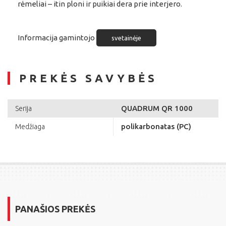
rėmeliai – itin ploni ir puikiai dera prie interjero.
Informacija gamintojo
svetainėje
PREKĖS SAVYBĖS
QUADRUM QR 1000
Serija
polikarbonatas (PC)
Medžiaga
PANAŠIOS PREKĖS