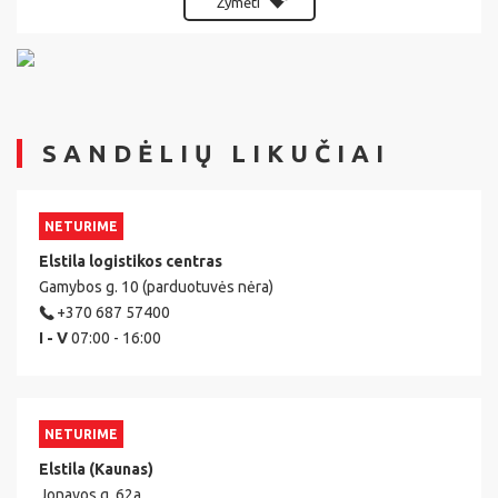
Žymėti
SANDĖLIŲ LIKUČIAI
NETURIME
Elstila logistikos centras
Gamybos g. 10 (parduotuvės nėra)
+370 687 57400
I - V
07:00 - 16:00
NETURIME
Elstila (Kaunas)
Jonavos g. 62a