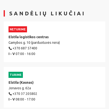
SANDĖLIŲ LIKUČIAI
NETURIME
Elstila logistikos centras
Gamybos g. 10 (parduotuvės nėra)
+370 687 57400
I - V
07:00 - 16:00
TURIME
Elstila (Kaunas)
Jonavos g. 62a
+370 37 205802
I - V
08:00 - 17:00