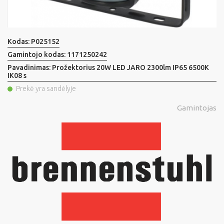
Kodas:
P025152
Gamintojo kodas:
1171250242
Pavadinimas:
Prožektorius 20W LED JARO 2300lm IP65 6500K
IK08 s
Prekė yra sandėlyje
Gamintojas