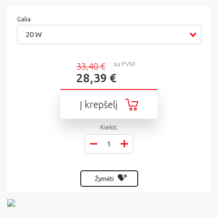
Galia
20 W
su PVM
33,40 €
28,39 €
Į krepšelį
Kiekis:
Žymėti