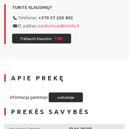
TURITE KLAUSIMŲ?
Telefonas:
+370 37 205 802
El. paštas:
parduotuve@elstila.lt
Paklausti klausimo
APIE PREKĘ
Informacija gamintojo
svetainėje
PREKĖS SAVYBĖS
IP 66 (IK08)