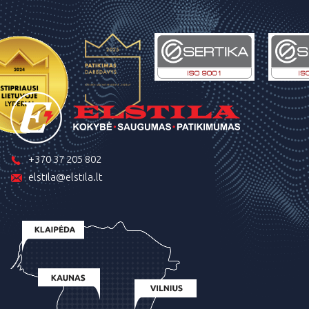
+370 37 205 802
elstila@elstila.lt