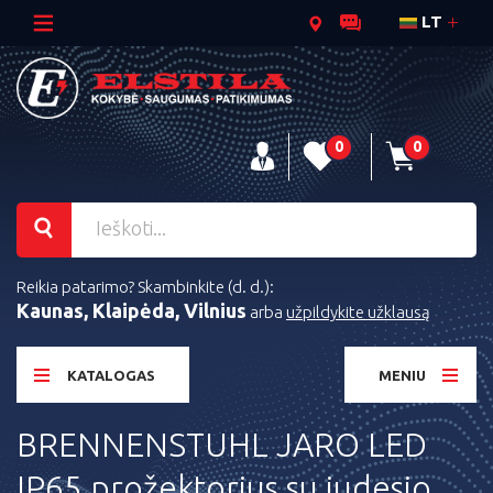
LT
0
0
Reikia patarimo? Skambinkite (d. d.):
Kaunas, Klaipėda, Vilnius
arba
užpildykite užklausą
KATALOGAS
MENIU
BRENNENSTUHL JARO LED
IP65 prožektorius su judesio