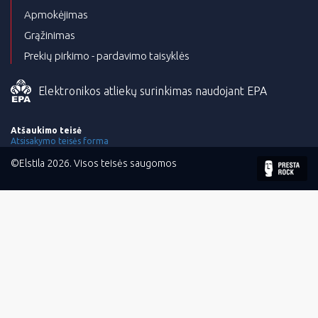
Apmokėjimas
Grąžinimas
Prekių pirkimo - pardavimo taisyklės
Elektronikos atliekų surinkimas naudojant EPA
Atšaukimo teisė
Atsisakymo teisės forma
©Elstila 2026. Visos teisės saugomos