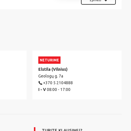
NETURIME
Elstila (Vilnius)
Geologų g. 7a
+370 5 2104888
I - V
08:00 - 17:00
TURITE KLAUSIMŲ?