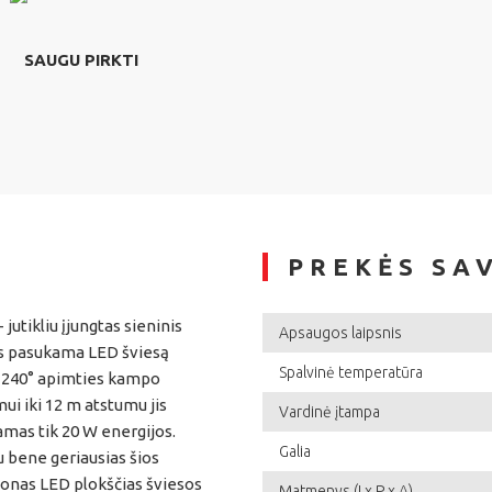
SAUGU PIRKTI
PREKĖS SA
utikliu įjungtas sieninis
Apsaugos laipsnis
s pasukama LED šviesą
Spalvinė temperatūra
Su 240° apimties kampo
ui iki 12 m atstumu jis
Vardinė įtampa
amas tik 20 W energijos.
Galia
u bene geriausias šios
lonas LED plokščias šviesos
Matmenys (I x P x A)