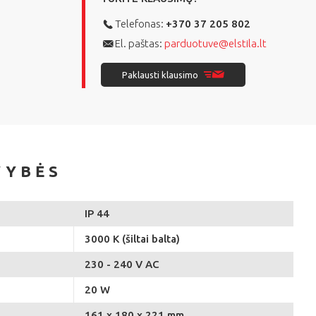
Telefonas:
+370 37 205 802
El. paštas:
parduotuve@elstila.lt
Paklausti klausimo
VYBĖS
IP 44
3000 K (šiltai balta)
230 - 240 V AC
20 W
161 x 180 x 221 mm