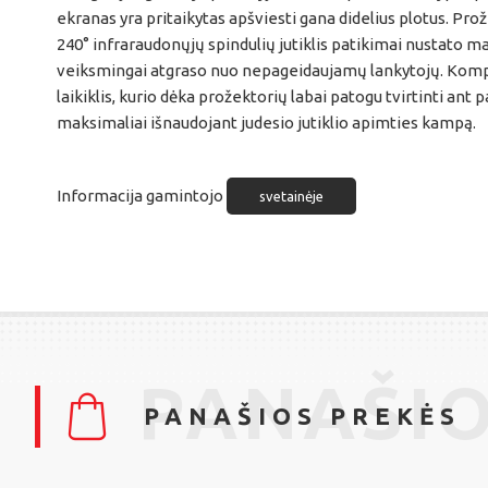
ekranas yra pritaikytas apšviesti gana didelius plotus. Pr
240° infraraudonųjų spindulių jutiklis patikimai nustato ma
veiksmingai atgraso nuo nepageidaujamų lankytojų. Komp
laikiklis, kurio dėka prožektorių labai patogu tvirtinti ant
maksimaliai išnaudojant judesio jutiklio apimties kampą.
Informacija gamintojo
svetainėje
PANAŠIO
PANAŠIOS PREKĖS