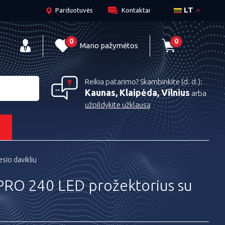
LT
Parduotuvės
Kontaktai
0
0
Mano pažymėtos
Reikia patarimo? Skambinkite (d. d.):
Kaunas, Klaipėda, Vilnius
arba
užpildykite užklausą
s
sio davikliu
RO 240 LED prožektorius su