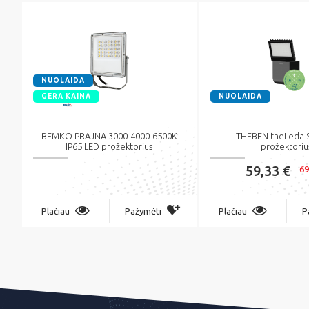
NUOLAIDA
GERA KAINA
NUOLAIDA
BEMKO PRAJNA 3000-4000-6500K
THEBEN theLeda 
IP65 LED prožektorius
prožektoriu
59,33 €
69
Plačiau
Pažymėti
Plačiau
P