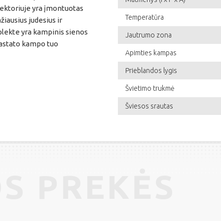
ožektoriuje yra įmontuotas
Temperatūra
žiausius judesius ir
lekte yra kampinis sienos
Jautrumo zona
 pastato kampo tuo
Apimties kampas
Prieblandos lygis
Švietimo trukmė
Šviesos srautas
S PREKĖS