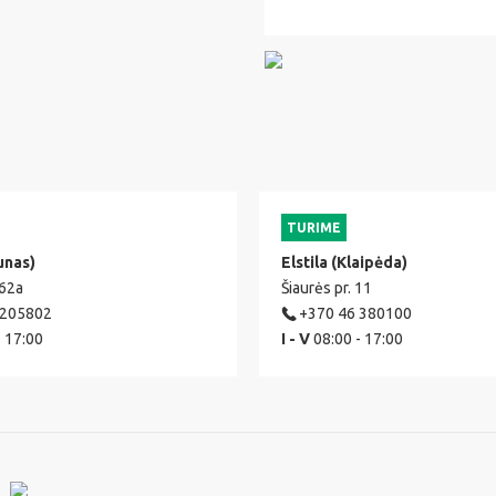
TURIME
unas)
Elstila (Klaipėda)
 62a
Šiaurės pr. 11
 205802
+370 46 380100
- 17:00
I - V
08:00 - 17:00