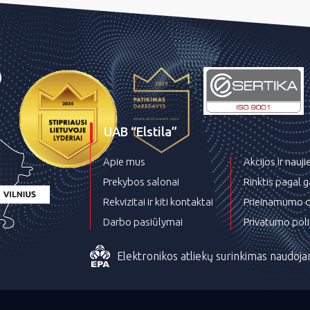
UAB “Elstila”
Apie mus
Akcijos ir nauj
Prekybos salonai
Rinktis pagal 
Rekvizitai ir kiti kontaktai
Prieinamumo d
Darbo pasiūlymai
Privatumo poli
Elektronikos atliekų surinkimas naudoja