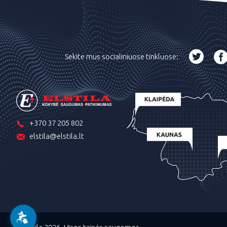
Sekite mus socialiniuose tinkluose:
+370 37 205 802
elstila@elstila.lt