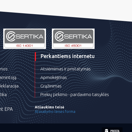
Perkantiems internetu
ienos
Atsiėmimas ir pristatymas
gamintoją
Apmokėjimas
eklaracija
Grąžinimas
tika
Prekių pirkimo - pardavimo taisyklės
Atšaukimo teisė
nt EPA
Atsisakymo teisės forma