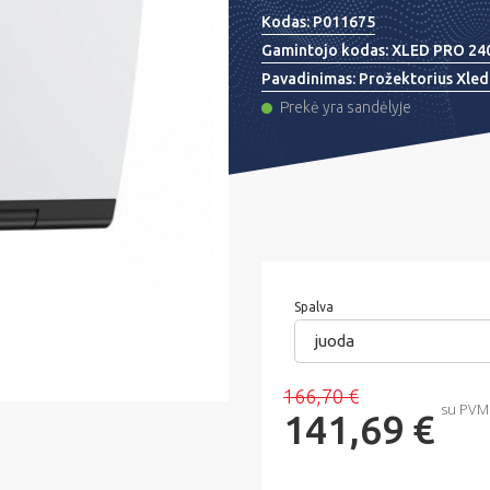
Kodas:
P011675
Gamintojo kodas:
XLED PRO 240
Pavadinimas:
Prožektorius Xled 
Prekė yra sandėlyje
Spalva
juoda
166,70 €
su PVM
141,69 €