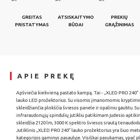
GREITAS
ATSISKAITYMO
PREKIŲ
PRISTATYMAS
BŪDAI
GRĄŽINIMAS
APIE PREKĘ
Apšviečia kiekvieną pastato kampą. Tai - „XLED PRO 240“ - j
lauko LED prožektorius. Su visomis įmanomomis kryptimi
skleidžiančia plokščia šviesos panele ir opaliniu gaubtu. 
infraraudonųjų spindulių jutikliu patikimam judesio aptikim
skleidžia 2120 lm, 3000 K spektro šviesos srautą tenaudod
Jutiklinis „XLED PRO 240“ lauko prožektorius yra šiuo met
kategorijos gaminys pasaulyje. Visiškai pasukamas, ypač p