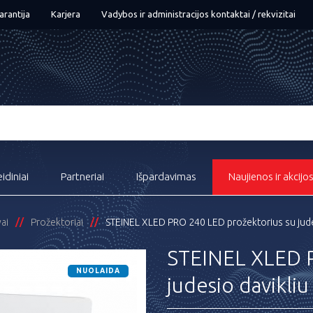
arantija
Karjera
Vadybos ir administracijos kontaktai / rekvizitai
eidiniai
Partneriai
Išpardavimas
Naujienos ir akcijo
ai
Prožektoriai
STEINEL XLED PRO 240 LED prožektorius su jude
STEINEL XLED P
NUOLAIDA
judesio davikliu