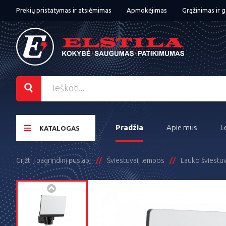
Prekių pristatymas ir atsiėmimas
Apmokėjimas
Grąžinimas ir g
Pradžia
Apie mus
L
KATALOGAS
Grįžti į pagrindinį puslapį
Šviestuvai, lempos
Lauko šviestuv