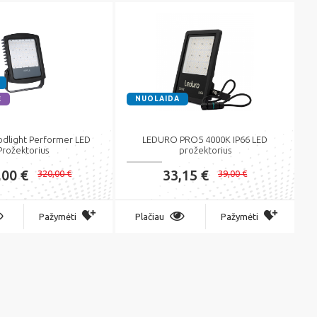
Ė
NUOLAIDA
odlight Performer LED
LEDURO PRO5 4000K IP66 LED
Prožektorius
prožektorius
,00 €
33,15 €
320,00 €
39,00 €
Pažymėti
Plačiau
Pažymėti