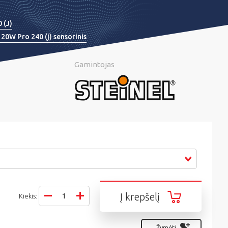
 (J)
20W Pro 240 (j) sensorinis
Gamintojas
Į krepšelį
Kiekis:
Žymėti