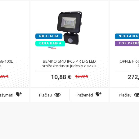
NUOLAIDA
NUOLAIDA
GERA KAINA
TOP PREK
S8-100L
BEMKO SMD IP65 PIR LFS LED
OPPLE Flo
s
prožektorius su judesio davikliu
10,88 €
272
,80 €
12,80 €
ažymėti
Plačiau
Pažymėti
Plačiau