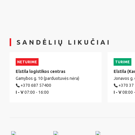
SANDĖLIŲ LIKUČIAI
NETURIME
TURIME
Elstila logistikos centras
Elstila (Ka
Gamybos g. 10 (parduotuvės nėra)
Jonavos g.
+370 687 57400
+370 37
I - V
07:00 - 16:00
I - V
08:00 