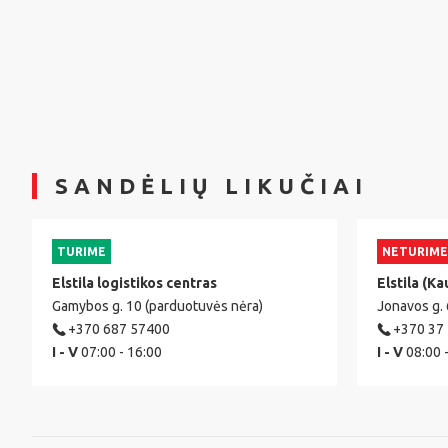
SANDĖLIŲ LIKUČIAI
TURIME
NETURIME
Elstila logistikos centras
Elstila (Ka
Gamybos g. 10 (parduotuvės nėra)
Jonavos g.
+370 687 57400
+370 37
I - V
07:00 - 16:00
I - V
08:00 