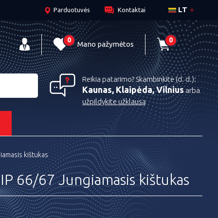
LT
Parduotuvės
Kontaktai
0
0
Mano pažymėtos
Reikia patarimo? Skambinkite (d. d.):
Kaunas, Klaipėda, Vilnius
arba
užpildykite užklausą
s
amasis kištukas
P 66/67 Jungiamasis kištukas