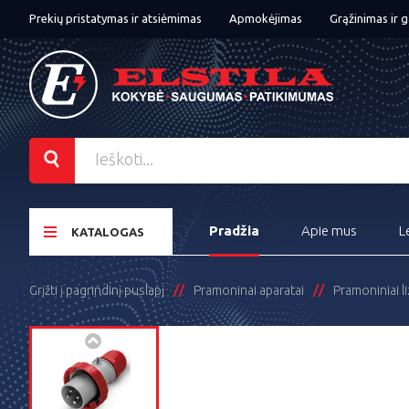
Prekių pristatymas ir atsiėmimas
Apmokėjimas
Grąžinimas ir g
Pradžia
Apie mus
L
KATALOGAS
Grįžti į pagrindinį puslapį
Pramoninai aparatai
Pramoniniai liz