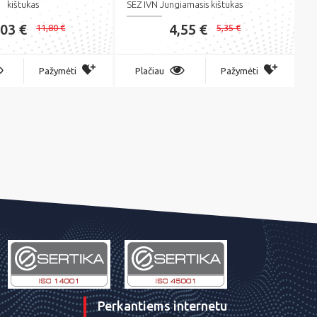
kištukas
SEZ IVN Jungiamasis kištukas
,03 €
4,55 €
11,80 €
5,35 €
Pažymėti
Plačiau
Pažymėti
Perkantiems internetu