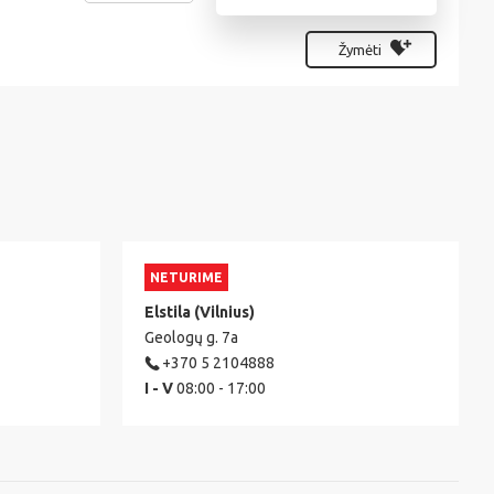
Žymėti
NETURIME
Elstila (Vilnius)
Geologų g. 7a
+370 5 2104888
I - V
08:00 - 17:00