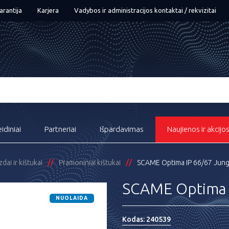
arantija
Karjera
Vadybos ir administracijos kontaktai / rekvizitai
eidiniai
Partneriai
Išpardavimas
Naujienos ir akcijo
dai ir kištukai
Pramoniniai kištukai
SCAME Optima IP 66/67 Jungi
SCAME Optima I
NUOLAIDA
Kodas:
240539