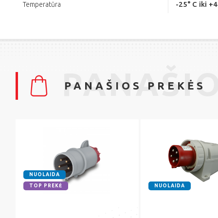
-25° C iki +
Temperatūra
PANAŠIO
PANAŠIOS PREKĖS
NUOLAIDA
TOP PREKĖ
NUOLAIDA