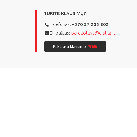
TURITE KLAUSIMŲ?
Telefonas:
+370 37 205 802
El. paštas:
parduotuve@elstila.lt
Paklausti klausimo