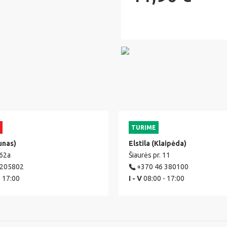
TURIME
unas)
Elstila (Klaipėda)
 62a
Šiaurės pr. 11
 205802
+370 46 380100
- 17:00
I - V
08:00 - 17:00