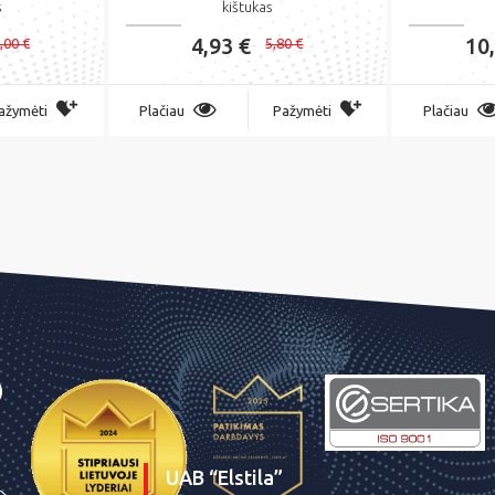
s
kištukas
4,93 €
10
,00 €
5,80 €
ažymėti
Plačiau
Pažymėti
Plačiau
UAB “Elstila”