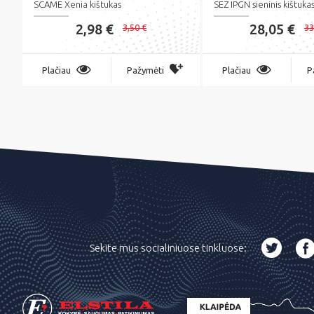
SCAME Xenia kištukas
SEZ IPGN sieninis kištuka
2,98 €
28,05 €
3,50 €
33
Plačiau
Pažymėti
Plačiau
P
Sekite mus socialiniuose tinkluose: