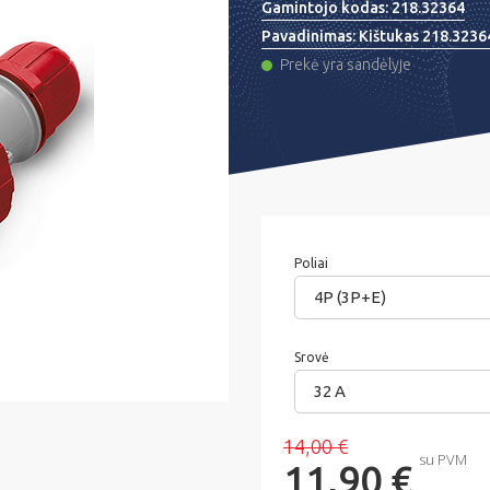
Gamintojo kodas:
218.32364
Pavadinimas:
Kištukas 218.3236
Prekė yra sandėlyje
Poliai
4P (3P+E)
Srovė
32 A
14,00 €
su PVM
11,90 €