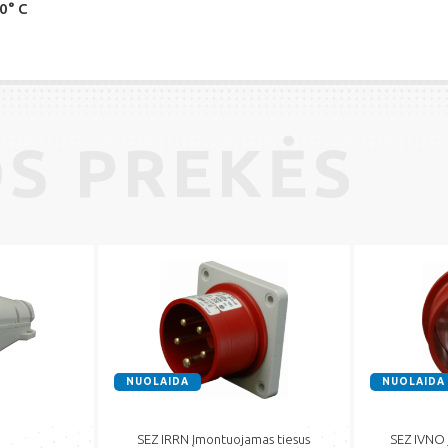
40° C
S PREKĖS
NUOLAIDA
NUOLAIDA
SEZ IRRN Įmontuojamas tiesus
SEZ IVNO 