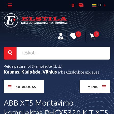
LT
0
0
Reikia patarimo? Skambinkite (d. d.):
Kaunas, Klaipėda, Vilnius
arba
užpildykite užklausą
KATALOGAS
MENIU
ABB XT5 Montavimo
komplektas PHCX5320 KIT XT5