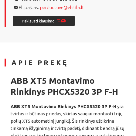
El. paštas:
parduotuve@elstila.lt
Paklausti klausimo
APIE PREKĘ
ABB XT5 Montavimo
Rinkinys PHCX5320 3P F-H
ABB XT5 Montavimo Rinkinys PHCX5320 3P F-H
yra
tvirtas ir būtinas priedas, skirtas saugiai montuoti trijų
polių XT5 automatinį jungiklį. Šis rinkinys užtikrina
tinkamą išlyginimą ir tvirtą padėtį, didinant bendrą jūsų
elektros paskirstymo sistemos saugumą ir patikimumą.