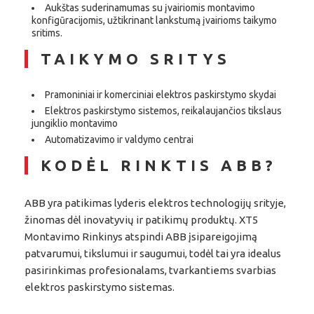
Aukštas suderinamumas su įvairiomis montavimo
konfigūracijomis, užtikrinant lankstumą įvairioms taikymo
sritims.
TAIKYMO SRITYS
Pramoniniai ir komerciniai elektros paskirstymo skydai
Elektros paskirstymo sistemos, reikalaujančios tikslaus
jungiklio montavimo
Automatizavimo ir valdymo centrai
KODĖL RINKTIS ABB?
ABB yra patikimas lyderis elektros technologijų srityje,
žinomas dėl inovatyvių ir patikimų produktų. XT5
Montavimo Rinkinys atspindi ABB įsipareigojimą
patvarumui, tikslumui ir saugumui, todėl tai yra idealus
pasirinkimas profesionalams, tvarkantiems svarbias
elektros paskirstymo sistemas.