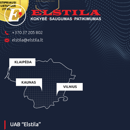
+370 37 205 802
elstila@elstila.lt
UAB “Elstila”