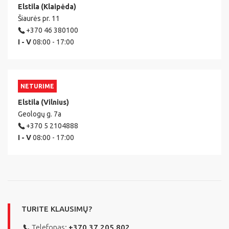
Elstila (Klaipėda)
Šiaurės pr. 11
+370 46 380100
I - V
08:00 - 17:00
NETURIME
Elstila (Vilnius)
Geologų g. 7a
+370 5 2104888
I - V
08:00 - 17:00
TURITE KLAUSIMŲ?
Telefonas:
+370 37 205 802