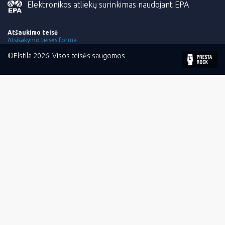
Elektronikos atliekų surinkimas naudojant EPA
Atšaukimo teisė
Atsisakymo teisės forma
©Elstila 2026. Visos teisės saugomos