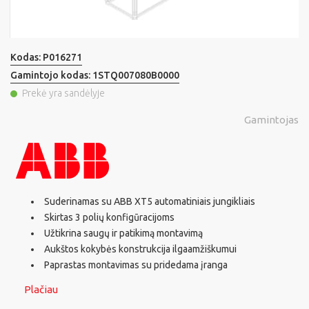
Kodas:
P016271
Gamintojo kodas:
1STQ007080B0000
Prekė yra sandėlyje
Gamintojas
Suderinamas su ABB XT5 automatiniais jungikliais
Skirtas 3 polių konfigūracijoms
Užtikrina saugų ir patikimą montavimą
Aukštos kokybės konstrukcija ilgaamžiškumui
Paprastas montavimas su pridedama įranga
Plačiau