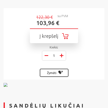
su PVM
122,30 €
103,96 €
Į krepšelį
Kiekis:
Žymėti
SANDĖLIŲ LIKUČIAI