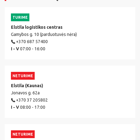
TURIME
Elstila logistikos centras
Gamybos g. 10 (parduotuvės nėra)
+370 687 57400
I - V
07:00 - 16:00
NETURIME
Elstila (Kaunas)
Jonavos g. 62a
+370 37 205802
I - V
08:00 - 17:00
NETURIME