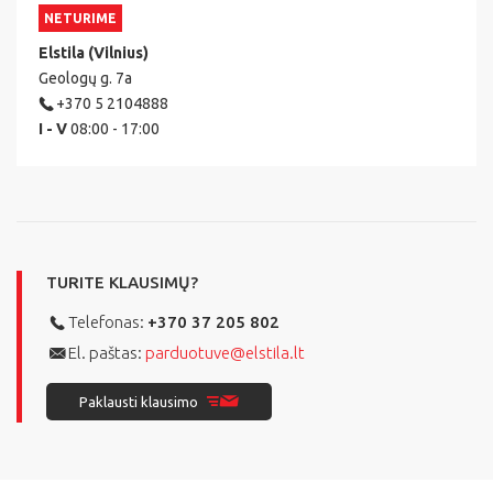
NETURIME
Elstila (Vilnius)
Geologų g. 7a
+370 5 2104888
I - V
08:00 - 17:00
TURITE KLAUSIMŲ?
Telefonas:
+370 37 205 802
El. paštas:
parduotuve@elstila.lt
Paklausti klausimo