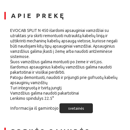
APIE PREKĘ
EVOCAB SPLIT N 450
išardomi apsauginiai vamzdžiai su
užraktais yra skirti remontuoti nutrauktą kabelių liniją ir
užtikrinti mechaninę kabelių apsaugą vietose, kuriose negali
būti naudojami kitų tipų apsauginiai vamzdžiai. Apsauginius
vamzdžius galima įkasti į žemę arba naudoti antžeminėse
sistemose.
Šiuos vamzdžius galima montuoti po žeme ir virš jos.
Išardomus apsauginius kabelių vamzdžius galima naudoti
pakartotinai ir visiškai perdirbti.
Patogu demontuoti, naudoti ir prijungti prie gofruotų kabelių
apsauginių vamzdžių
Turi integruotą ir tvirtą jungtį
Vamzdžius galima naudoti pakartotinai
Lenkimo spindulys 22.5°
Informacija iš gamintojo
svetainės