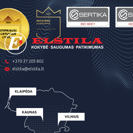
+370 37 205 802
elstila@elstila.lt