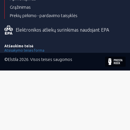
Grąžinimas
Prekių pirkimo - pardavimo taisyklės
Elektronikos atliekų surinkimas naudojant EPA
Atšaukimo teisė
Atsisakymo teisės forma
©Elstila 2026. Visos teisės saugomos