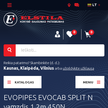
LT
0
0
Reikia patarimo? Skambinkite (d. d.):
Kaunas, Klaipėda, Vilnius
arba
užpildykite užklausą
KATALOGAS
MENIU
EVOPIPES EVOCAB SPLIT N
vamzdis 1.2m 450N