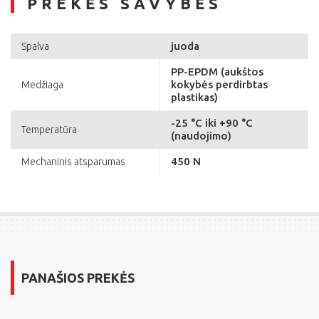
PREKĖS SAVYBĖS
juoda
Spalva
PP-EPDM (aukštos
kokybės perdirbtas
Medžiaga
plastikas)
-25 °C iki +90 °C
Temperatūra
(naudojimo)
450 N
Mechaninis atsparumas
PANAŠIOS PREKĖS