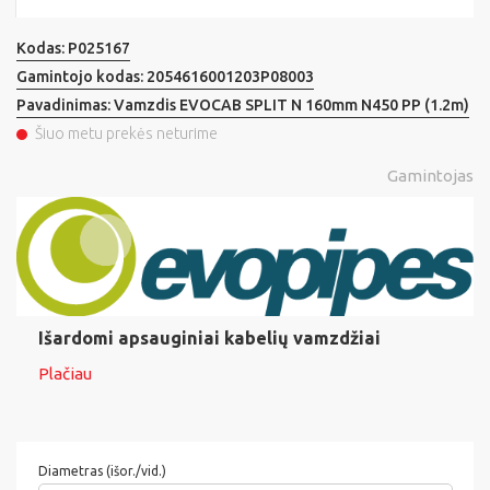
Kodas:
P025167
Gamintojo kodas:
2054616001203P08003
Pavadinimas:
Vamzdis EVOCAB SPLIT N 160mm N450 PP (1.2m)
Šiuo metu prekės neturime
Gamintojas
Išardomi apsauginiai kabelių vamzdžiai
Plačiau
Diametras (išor./vid.)