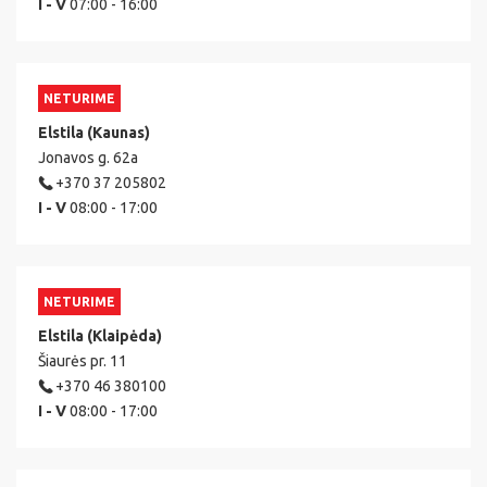
I - V
07:00 - 16:00
NETURIME
Elstila (Kaunas)
Jonavos g. 62a
+370 37 205802
I - V
08:00 - 17:00
NETURIME
Elstila (Klaipėda)
Šiaurės pr. 11
+370 46 380100
I - V
08:00 - 17:00