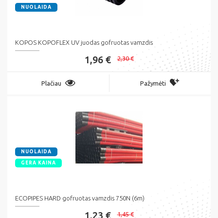
NUOLAIDA
KOPOS KOPOFLEX UV juodas gofruotas vamzdis
1,96 €
2,30 €
Plačiau
Pažymėti
NUOLAIDA
GERA KAINA
ECOPIPES HARD gofruotas vamzdis 750N (6m)
1,23 €
1,45 €