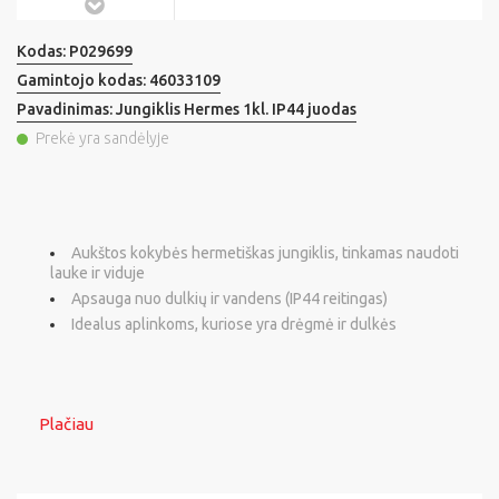
Kodas:
P029699
Gamintojo kodas:
46033109
Pavadinimas:
Jungiklis Hermes 1kl. IP44 juodas
Prekė yra sandėlyje
Aukštos kokybės hermetiškas jungiklis, tinkamas naudoti
lauke ir viduje
Apsauga nuo dulkių ir vandens (IP44 reitingas)
Idealus aplinkoms, kuriose yra drėgmė ir dulkės
Plačiau