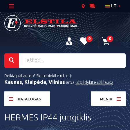
LT
0
0
Reikia patarimo? Skambinkite (d. d.):
Kaunas, Klaipėda, Vilnius
arba
užpildykite užklausą
KATALOGAS
MENIU
HERMES IP44 jungiklis