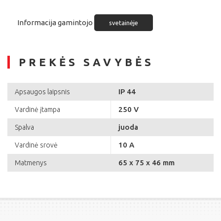
Informacija gamintojo
svetainėje
PREKĖS SAVYBĖS
IP 44
Apsaugos laipsnis
250 V
Vardinė įtampa
juoda
Spalva
10 A
Vardinė srovė
65 x 75 x 46 mm
Matmenys