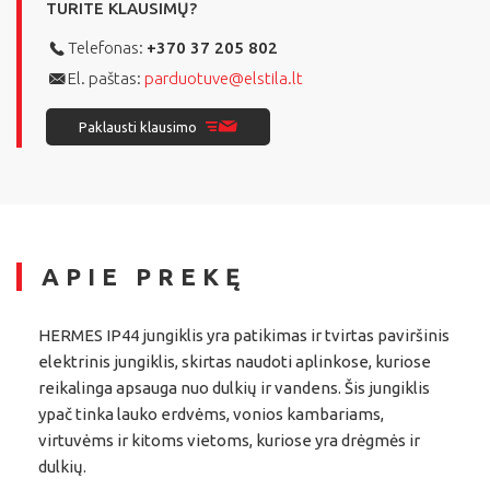
TURITE KLAUSIMŲ?
Telefonas:
+370 37 205 802
El. paštas:
parduotuve@elstila.lt
Paklausti klausimo
APIE PREKĘ
HERMES IP44 jungiklis yra patikimas ir tvirtas paviršinis
elektrinis jungiklis, skirtas naudoti aplinkose, kuriose
reikalinga apsauga nuo dulkių ir vandens. Šis jungiklis
ypač tinka lauko erdvėms, vonios kambariams,
virtuvėms ir kitoms vietoms, kuriose yra drėgmės ir
dulkių.