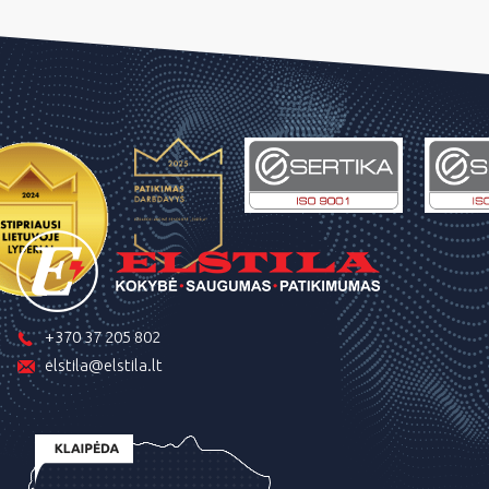
+370 37 205 802
elstila@elstila.lt