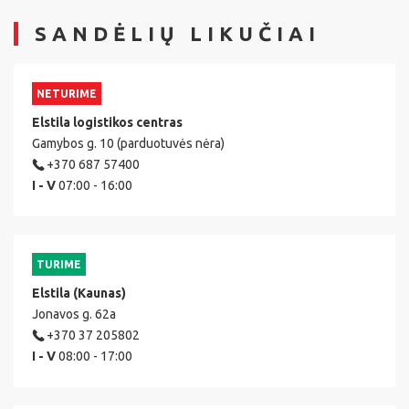
SANDĖLIŲ LIKUČIAI
NETURIME
Elstila logistikos centras
Gamybos g. 10 (parduotuvės nėra)
+370 687 57400
I - V
07:00 - 16:00
TURIME
Elstila (Kaunas)
Jonavos g. 62a
+370 37 205802
I - V
08:00 - 17:00