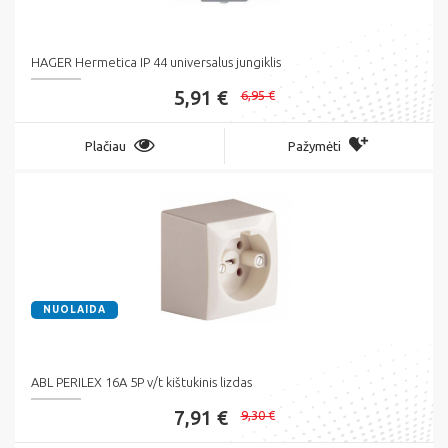
HAGER Hermetica IP 44 universalus jungiklis
5,91 €
6,95 €
Plačiau
Pažymėti
NUOLAIDA
ABL PERILEX 16A 5P v/t kištukinis lizdas
7,91 €
9,30 €