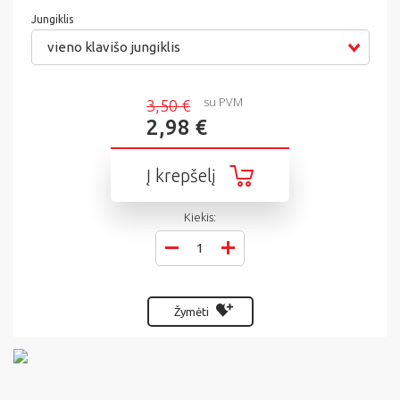
Jungiklis
vieno klavišo jungiklis
su PVM
3,50 €
2,98 €
Į krepšelį
Kiekis:
Žymėti