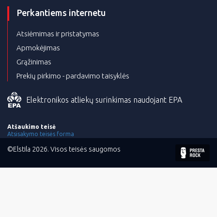
Perkantiems internetu
Atsiėmimas ir pristatymas
Apmokėjimas
Grąžinimas
Prekių pirkimo - pardavimo taisyklės
Elektronikos atliekų surinkimas naudojant EPA
Atšaukimo teisė
Atsisakymo teisės forma
©Elstila 2026. Visos teisės saugomos