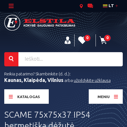
LT
0
0
Reikia patarimo? Skambinkite (d. d.):
Kaunas, Klaipėda, Vilnius
arba
užpildykite užklausą
KATALOGAS
MENIU
SCAME 75x75x37 IP54
hermetiška dėžutė