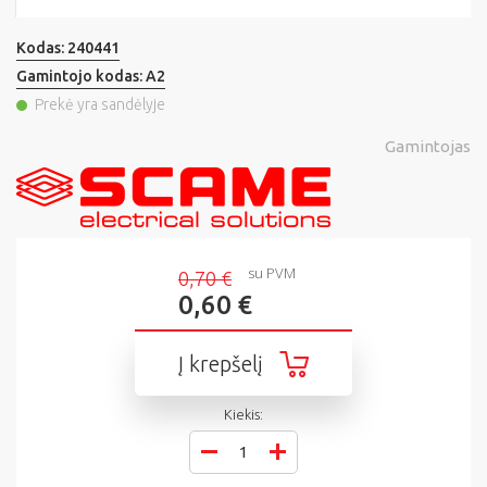
Kodas:
240441
Gamintojo kodas:
A2
Prekė yra sandėlyje
Gamintojas
su PVM
0,70 €
0,60 €
Į krepšelį
Kiekis: