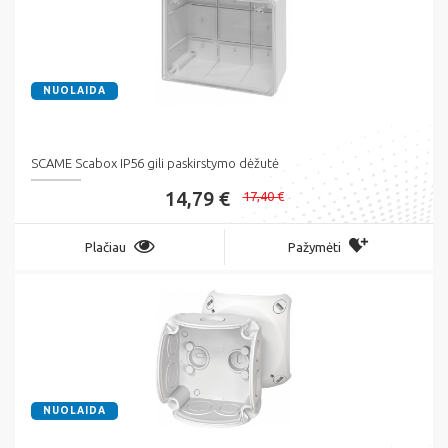
NUOLAIDA
SCAME Scabox IP56 gili paskirstymo dėžutė
14,79 €
17,40 €
Plačiau
Pažymėti
NUOLAIDA