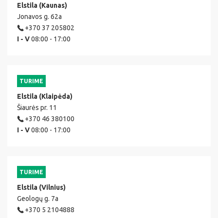
Elstila (Kaunas)
Jonavos g. 62a
+370 37 205802
I - V
08:00 - 17:00
TURIME
Elstila (Klaipėda)
Šiaurės pr. 11
+370 46 380100
I - V
08:00 - 17:00
TURIME
Elstila (Vilnius)
Geologų g. 7a
+370 5 2104888