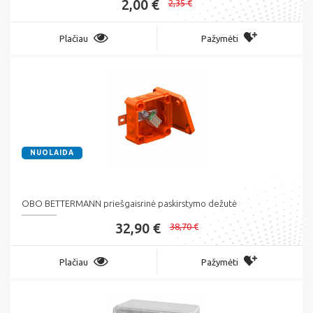
2,00 €
2,35 €
Plačiau
Pažymėti
NUOLAIDA
OBO BETTERMANN priešgaisrinė paskirstymo dežutė
32,90 €
38,70 €
Plačiau
Pažymėti