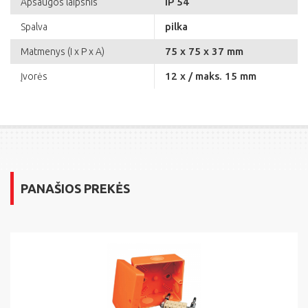
IP 54
Apsaugos laipsnis
pilka
Spalva
75 x 75 x 37 mm
Matmenys (I x P x A)
12 x / maks. 15 mm
Įvorės
PANAŠIOS PREKĖS