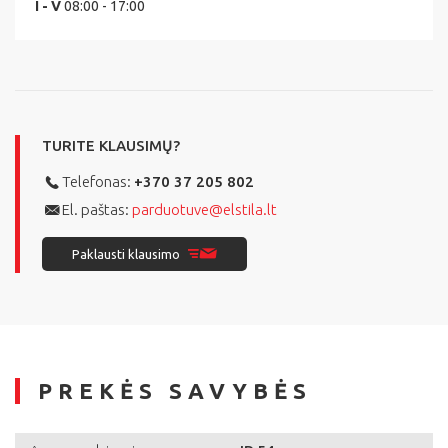
I - V
08:00 - 17:00
TURITE KLAUSIMŲ?
Telefonas:
+370 37 205 802
El. paštas:
parduotuve@elstila.lt
Paklausti klausimo
PREKĖS SAVYBĖS