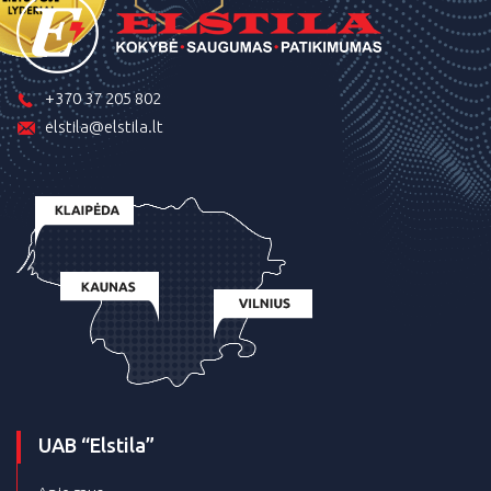
+370 37 205 802
elstila@elstila.lt
UAB “Elstila”