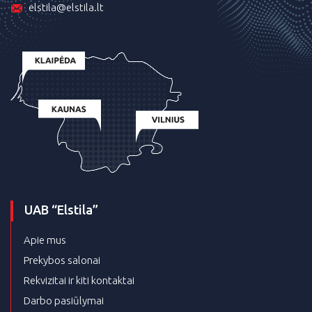
elstila@elstila.lt
UAB “Elstila”
Apie mus
Prekybos salonai
Rekvizitai ir kiti kontaktai
Darbo pasiūlymai