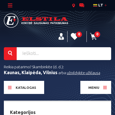
LT
0
0
Reikia patarimo? Skambinkite (d. d.):
Kaunas, Klaipėda, Vilnius
arba
užpildykite užklausą
KATALOGAS
MENIU
Kategorijos