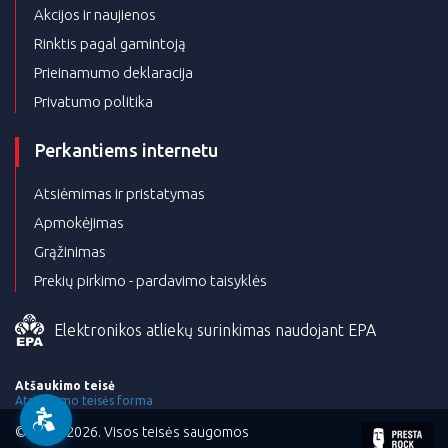
Akcijos ir naujienos
Rinktis pagal gamintoją
Prieinamumo deklaracija
Privatumo politika
Perkantiems internetu
Atsiėmimas ir pristatymas
Apmokėjimas
Grąžinimas
Prekių pirkimo - pardavimo taisyklės
Elektronikos atliekų surinkimas naudojant EPA
Atšaukimo teisė
Atsisakymo teisės forma
©Elstila 2026. Visos teisės saugomos