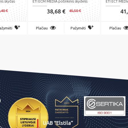
is skydas
ETI ECM MEDIA potinkinis skydelis
ETI ECT MEDIA 
38,68 €
41
,40 €
45,50 €
ažymėti
Plačiau
Pažymėti
Plačiau
UAB “Elstila”