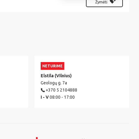
Žymėti
NETURIME
Elstila (Vilnius)
Geologų g. 7a
+370 5 2104888
I - V
08:00 - 17:00