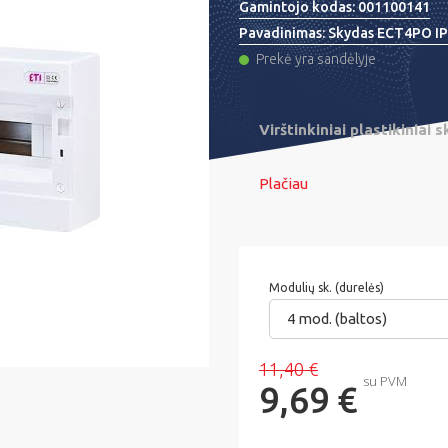
Gamintojo kodas:
001100141
Pavadinimas:
Skydas ECT4PO IP40
Prekė yra sandėlyje
Virštinkiniai plastikiniai 
Plačiau
Modulių sk. (durelės)
4 mod. (baltos)
11,40 €
su PVM
9,69 €