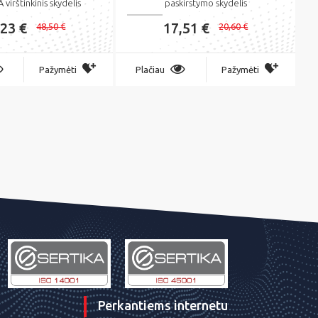
virštinkinis skydelis
paskirstymo skydelis
,23 €
17,51 €
48,50 €
20,60 €
Pažymėti
Plačiau
Pažymėti
Perkantiems internetu