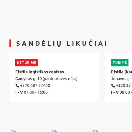
SANDĖLIŲ LIKUČIAI
NETURIME
TURIME
Elstila logistikos centras
Elstila (Ka
Gamybos g. 10 (parduotuvės nėra)
Jonavos g.
+370 687 57400
+370 37
I - V
07:00 - 16:00
I - V
08:00 