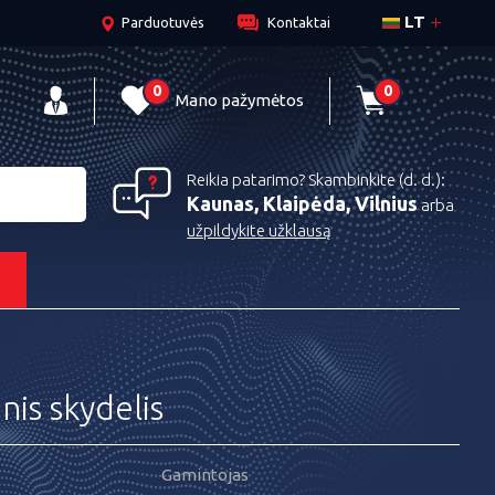
LT
Parduotuvės
Kontaktai
0
0
Mano pažymėtos
Reikia patarimo? Skambinkite (d. d.):
Kaunas, Klaipėda, Vilnius
arba
užpildykite užklausą
s
inis skydelis
Gamintojas