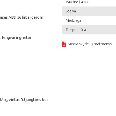
Vardinė įtampa
Spalva
asės ABS su labai gerom
Medžiaga
Temperatūra
 lengvai ir greitai
Media skydelių matmenys
štę, vietas RJ jungtims bei