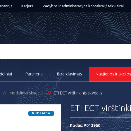
arantija
Karjera
Vadybos ir administracijos kontaktai / rekvizitai
eidiniai
Partneriai
Išpardavimas
Naujienos ir akcijo
Moduliniai skydeliai
ETI ECT virštinkinis skydelis
ETI ECT virštink
NUOLAIDA
Kodas:
P013960