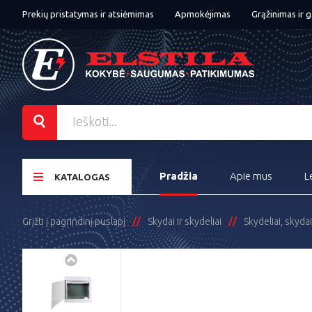
Prekių pristatymas ir atsiėmimas
Apmokėjimas
Grąžinimas ir g
Pradžia
Apie mus
L
KATALOGAS
Grįžti į pagrindinį puslapį
Skydai ir skydeliai
Skydeliai, skydai