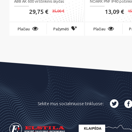
ABB AK 600 virštinkinis skydas
NOARK PNF IP40 potinkin
29,75 €
13,09 €
35,00 €
15
Plačiau
Pažymėti
Plačiau
P
Sekite mus socialiniuose tinkluose: