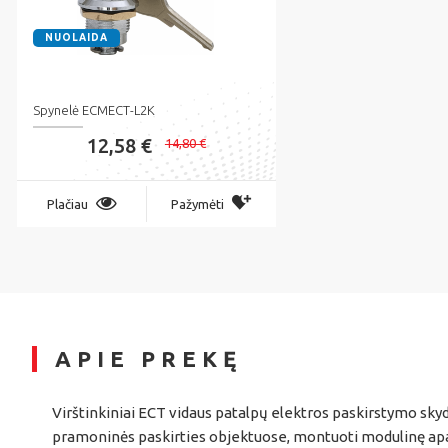
NUOLAIDA
Spynelė ECMECT-L2K
12,58 €
14,80 €
Plačiau
Pažymėti
APIE PREKĘ
Virštinkiniai ECT vidaus patalpų elektros paskirstymo skydel
pramoninės paskirties objektuose, montuoti modulinę apar