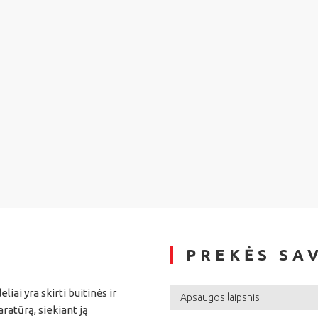
PREKĖS SA
iai yra skirti buitinės ir
Apsaugos laipsnis
atūrą, siekiant ją