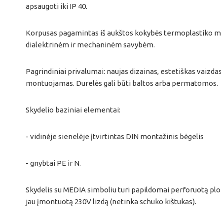
apsaugoti iki IP 40.
Korpusas pagamintas iš aukštos kokybės termoplastiko m
dialektrinėm ir mechaninėm savybėm.
Pagrindiniai privalumai: naujas dizainas, estetiškas vaizdas,
montuojamas. Durelės gali būti baltos arba permatomos.
Skydelio baziniai elementai:
- vidinėje sienelėje įtvirtintas DIN montažinis bėgelis
- gnybtai PE ir N.
Skydelis su MEDIA simboliu turi papildomai perforuotą plok
jau įmontuotą 230V lizdą (netinka schuko kištukas).