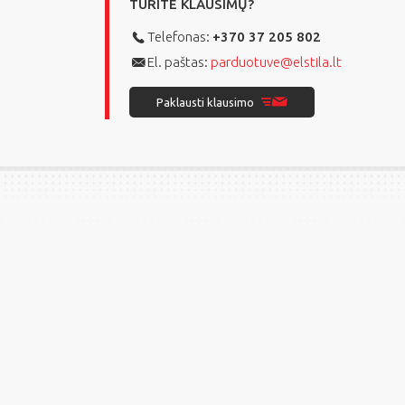
TURITE KLAUSIMŲ?
Telefonas:
+370 37 205 802
El. paštas:
parduotuve@elstila.lt
Paklausti klausimo