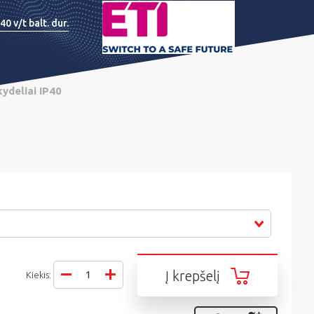
 v/t balt. dur.
skydeliai IP40
Į krepšelį
Kiekis: