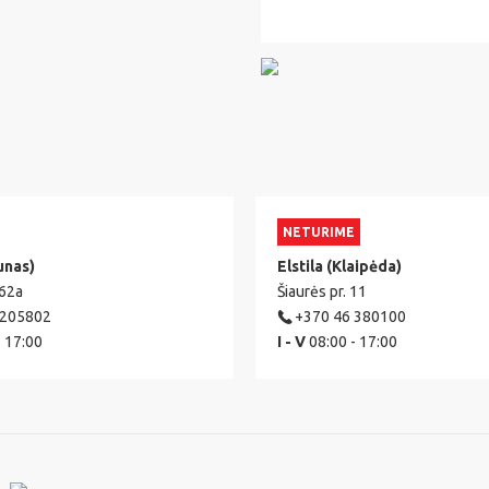
NETURIME
unas)
Elstila (Klaipėda)
 62a
Šiaurės pr. 11
 205802
+370 46 380100
- 17:00
I - V
08:00 - 17:00