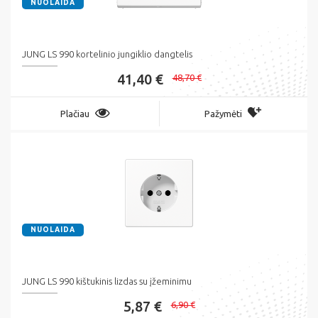
NUOLAIDA
JUNG LS 990 kortelinio jungiklio dangtelis
41,40 €
48,70 €
Plačiau
Pažymėti
NUOLAIDA
JUNG LS 990 kištukinis lizdas su įžeminimu
5,87 €
6,90 €