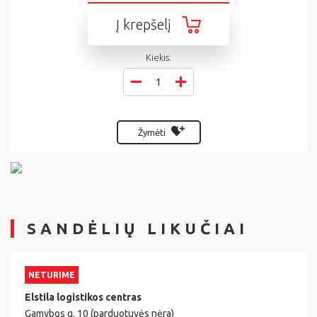
Į krepšelį
Kiekis:
Žymėti
SANDĖLIŲ LIKUČIAI
NETURIME
Elstila logistikos centras
Gamybos g. 10 (parduotuvės nėra)