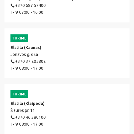
+370 687 57400
I - V
07:00 - 16:00
TURIME
Elstila (Kaunas)
Jonavos g. 62a
+370 37 205802
I - V
08:00 - 17:00
TURIME
Elstila (Klaipėda)
Šiaurės pr. 11
+370 46 380100
I - V
08:00 - 17:00