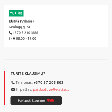
TURIME
Elstila (Vilnius)
Geologų g. 7a
+370 5 2104888
I - V
08:00 - 17:00
TURITE KLAUSIMŲ?
Telefonas:
+370 37 205 802
El. paštas:
parduotuve@elstila.lt
Paklausti klausimo