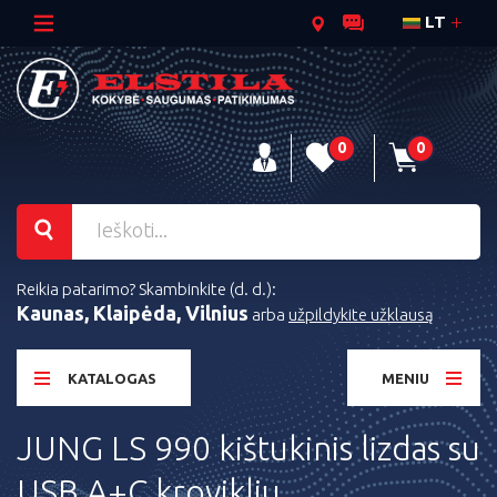
LT
0
0
Reikia patarimo? Skambinkite (d. d.):
Kaunas, Klaipėda, Vilnius
arba
užpildykite užklausą
KATALOGAS
MENIU
JUNG LS 990 kištukinis lizdas su
USB A+C krovikliu