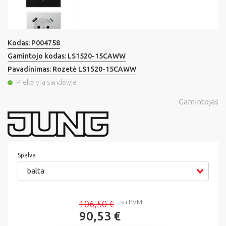
Kodas:
P004758
Gamintojo kodas:
LS1520-15CAWW
Pavadinimas:
Rozetė LS1520-15CAWW
Prekė yra sandėlyje
Gamintojas
Spalva
balta
su PVM
106,50 €
90,53 €