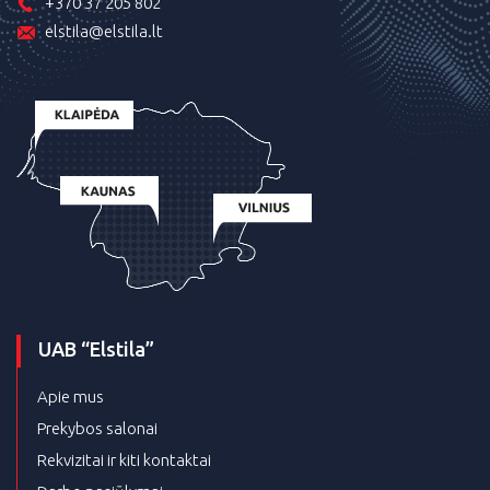
+370 37 205 802
elstila@elstila.lt
UAB “Elstila”
Apie mus
Prekybos salonai
Rekvizitai ir kiti kontaktai