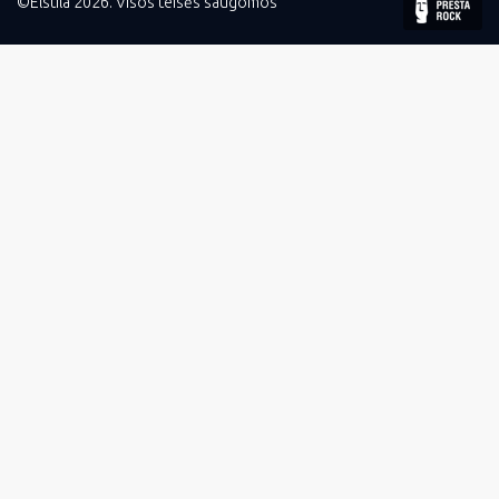
©Elstila 2026. Visos teisės saugomos