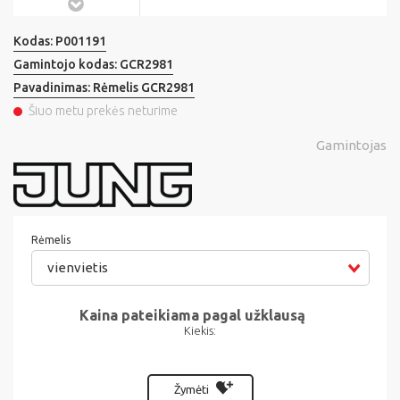
Kodas:
P001191
Gamintojo kodas:
GCR2981
Pavadinimas:
Rėmelis GCR2981
Šiuo metu prekės neturime
Gamintojas
Rėmelis
vienvietis
Kaina pateikiama pagal užklausą
Kiekis:
Žymėti