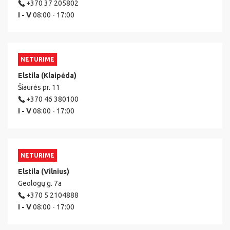
+370 37 205802
I - V
08:00 - 17:00
NETURIME
Elstila (Klaipėda)
Šiaurės pr. 11
+370 46 380100
I - V
08:00 - 17:00
NETURIME
Elstila (Vilnius)
Geologų g. 7a
+370 5 2104888
I - V
08:00 - 17:00