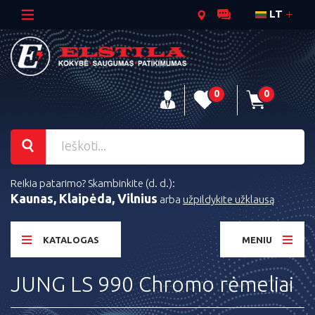
LT
0
0
Reikia patarimo? Skambinkite (d. d.):
Kaunas, Klaipėda, Vilnius
arba
užpildykite užklausą
KATALOGAS
MENIU
JUNG LS 990 Chromo rėmeliai