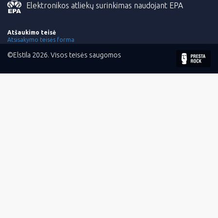
Elektronikos atliekų surinkimas naudojant EPA
Atšaukimo teisė
Atsisakymo teisės forma
©Elstila 2026. Visos teisės saugomos