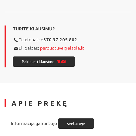
TURITE KLAUSIMŲ?
Telefonas:
+370 37 205 802
El. paštas:
parduotuve@elstila.lt
Paklausti klausimo
APIE PREKĘ
Informacija gamintojo
svetainėje