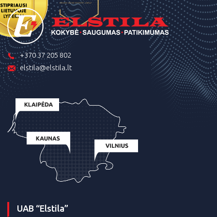
+370 37 205 802
elstila@elstila.lt
UAB “Elstila”