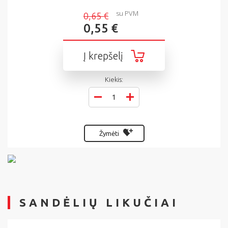
su PVM
0,65 €
0,55 €
Į krepšelį
Kiekis:
Žymėti
SANDĖLIŲ LIKUČIAI