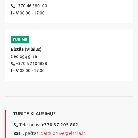
+370 46 380100
I - V
08:00 - 17:00
TURIME
Elstila (Vilnius)
Geologų g. 7a
+370 5 2104888
I - V
08:00 - 17:00
TURITE KLAUSIMŲ?
Telefonas:
+370 37 205 802
El. paštas:
parduotuve@elstila.lt