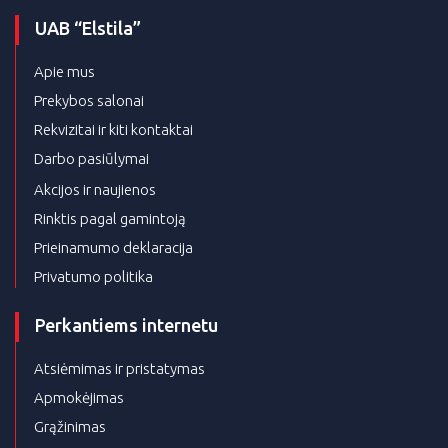
UAB “Elstila”
Apie mus
Prekybos salonai
Rekvizitai ir kiti kontaktai
Darbo pasiūlymai
Akcijos ir naujienos
Rinktis pagal gamintoją
Prieinamumo deklaracija
Privatumo politika
Perkantiems internetu
Atsiėmimas ir pristatymas
Apmokėjimas
Grąžinimas