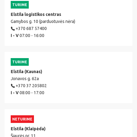
TURIME
Elstila logistikos centras
Gamybos g. 10 (parduotuvės nėra)
+370 687 57400
I - V
07:00 - 16:00
TURIME
Elstila (Kaunas)
Jonavos g. 62a
+370 37 205802
I - V
08:00 - 17:00
NETURIME
Elstila (Klaipėda)
Šiaurės pr. 11