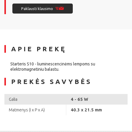
Paklausti klausimo
APIE PREKĘ
Starteris S10 - liuminescencinėms lempoms su
elektromagnetiniu balastu.
PREKĖS SAVYBĖS
4 - 65 W
Galia
40.3 x 21.5 mm
Matmenys (I x P x A)