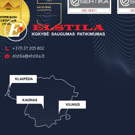
+370 37 205 802
elstila@elstila.lt