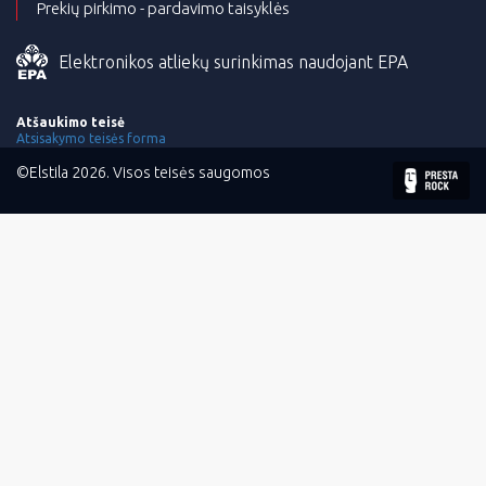
Prekių pirkimo - pardavimo taisyklės
Elektronikos atliekų surinkimas naudojant EPA
Atšaukimo teisė
Atsisakymo teisės forma
©Elstila 2026. Visos teisės saugomos