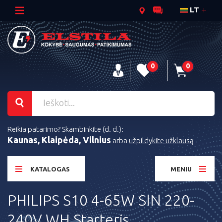
LT
0
0
Reikia patarimo? Skambinkite (d. d.):
Kaunas, Klaipėda, Vilnius
arba
užpildykite užklausą
KATALOGAS
MENIU
PHILIPS S10 4-65W SIN 220-
240V WH Starteris