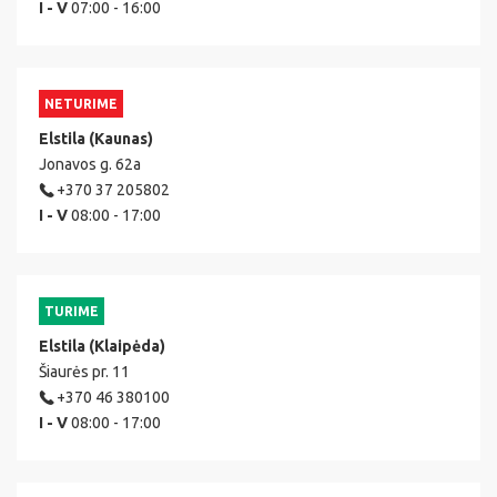
I - V
07:00 - 16:00
NETURIME
Elstila (Kaunas)
Jonavos g. 62a
+370 37 205802
I - V
08:00 - 17:00
TURIME
Elstila (Klaipėda)
Šiaurės pr. 11
+370 46 380100
I - V
08:00 - 17:00