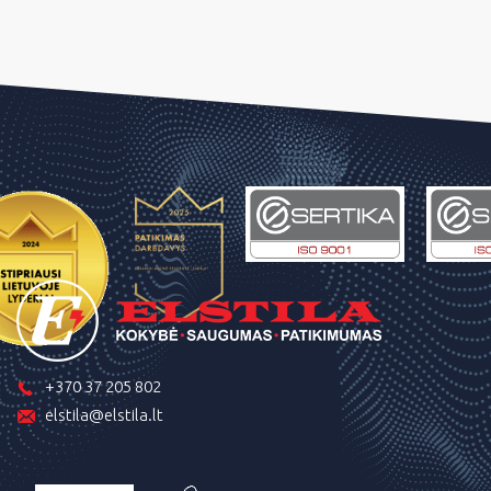
+370 37 205 802
elstila@elstila.lt