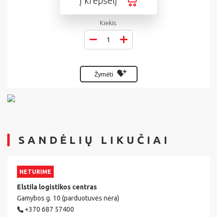
Į krepšelį
Kiekis:
Žymėti
SANDĖLIŲ LIKUČIAI
NETURIME
Elstila logistikos centras
Gamybos g. 10 (parduotuvės nėra)
+370 687 57400