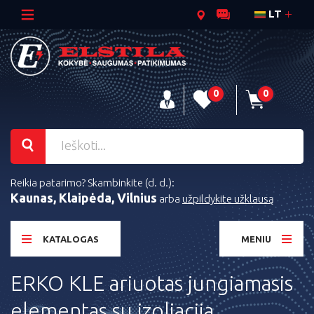
LT
0
0
Reikia patarimo? Skambinkite (d. d.):
Kaunas, Klaipėda, Vilnius
arba
užpildykite užklausą
KATALOGAS
MENIU
ERKO KLE ariuotas jungiamasis
elementas su izoliacija