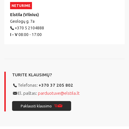
NETURIME
Elstila (Vilnius)
Geologų g. 7a
+370 5 2104888
I - V
08:00 - 17:00
TURITE KLAUSIMŲ?
Telefonas:
+370 37 205 802
El. paštas:
parduotuve@elstila.lt
Paklausti klausimo