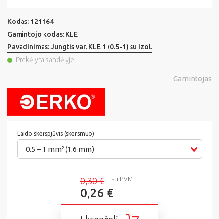
Kodas:
121164
Gamintojo kodas:
KLE
Pavadinimas:
Jungtis var. KLE 1 (0.5-1) su izol.
Prekė yra sandėlyje
Gamintojas
Laido skerspjūvis (skersmuo)
0.5 ÷ 1 mm² (1.6 mm)
su PVM
0,30 €
0,26 €