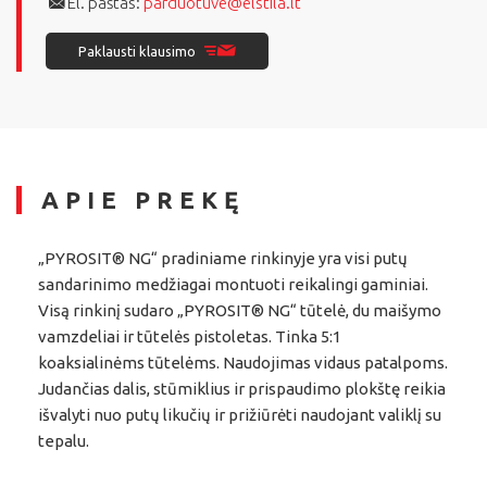
El. paštas:
parduotuve@elstila.lt
Paklausti klausimo
APIE PREKĘ
„PYROSIT® NG“ pradiniame rinkinyje yra visi putų
sandarinimo medžiagai montuoti reikalingi gaminiai.
Visą rinkinį sudaro „PYROSIT® NG“ tūtelė, du maišymo
vamzdeliai ir tūtelės pistoletas. Tinka 5:1
koaksialinėms tūtelėms. Naudojimas vidaus patalpoms.
Judančias dalis, stūmiklius ir prispaudimo plokštę reikia
išvalyti nuo putų likučių ir prižiūrėti naudojant valiklį su
tepalu.