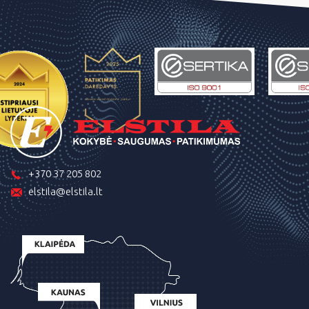
+370 37 205 802
elstila@elstila.lt