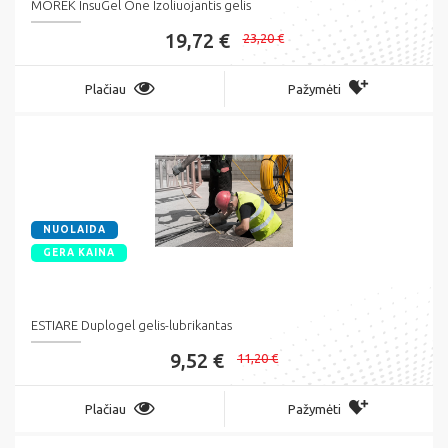
MOREK InsuGel One Izoliuojantis gelis
19,72 €
23,20 €
Plačiau
Pažymėti
NUOLAIDA
GERA KAINA
ESTIARE Duplogel gelis-lubrikantas
9,52 €
11,20 €
Plačiau
Pažymėti