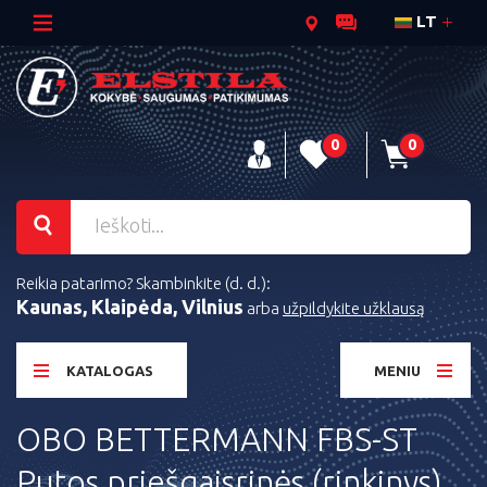
LT
0
0
Reikia patarimo? Skambinkite (d. d.):
Kaunas, Klaipėda, Vilnius
arba
užpildykite užklausą
KATALOGAS
MENIU
OBO BETTERMANN FBS-ST
Putos priešgaisrinės (rinkinys)