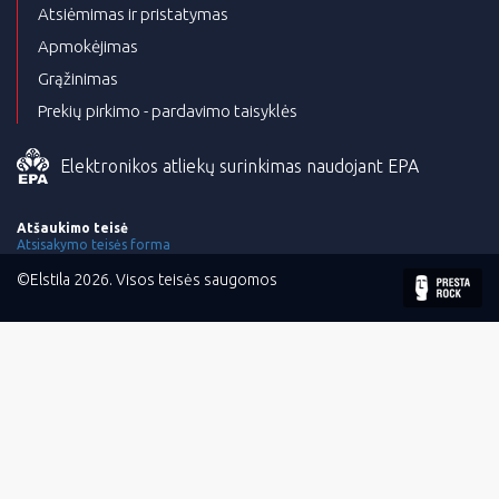
Atsiėmimas ir pristatymas
Apmokėjimas
Grąžinimas
Prekių pirkimo - pardavimo taisyklės
Elektronikos atliekų surinkimas naudojant EPA
Atšaukimo teisė
Atsisakymo teisės forma
©Elstila 2026. Visos teisės saugomos