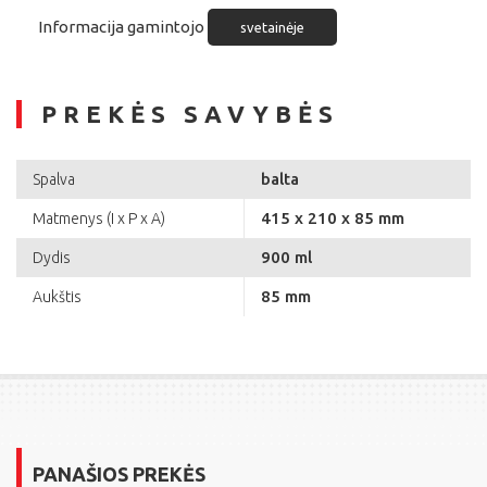
Informacija gamintojo
svetainėje
PREKĖS SAVYBĖS
balta
Spalva
415 x 210 x 85 mm
Matmenys (I x P x A)
900 ml
Dydis
85 mm
Aukštis
PANAŠIOS PREKĖS