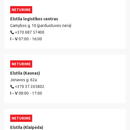
NETURIME
Elstila logistikos centras
Gamybos g. 10 (parduotuvės nėra)
+370 687 57400
I - V
07:00 - 16:00
NETURIME
Elstila (Kaunas)
Jonavos g. 62a
+370 37 205802
I - V
08:00 - 17:00
NETURIME
Elstila (Klaipėda)