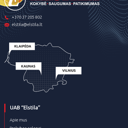
+370 37 205 802
elstila@elstila.lt
UAB “Elstila”
Apie mus