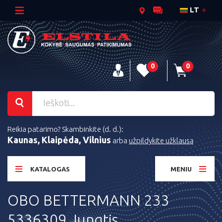
LT
0
0
Reikia patarimo? Skambinkite (d. d.):
Kaunas, Klaipėda, Vilnius
arba
užpildykite užklausą
KATALOGAS
MENIU
OBO BETTERMANN 233
5336309 Jungtis