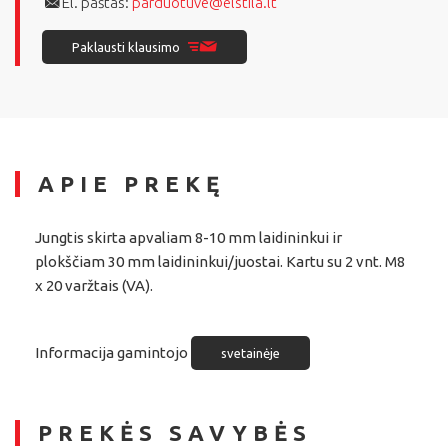
El. paštas:
parduotuve@elstila.lt
Paklausti klausimo
APIE PREKĘ
Jungtis skirta apvaliam 8-10 mm laidininkui ir
plokščiam 30 mm laidininkui/juostai. Kartu su 2 vnt. M8
x 20 varžtais (VA).
Informacija gamintojo
svetainėje
PREKĖS SAVYBĖS