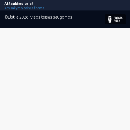
Atšaukimo teisė
Atsisakymo teisės forma
©Elstila 2026. Visos teisės saugomos