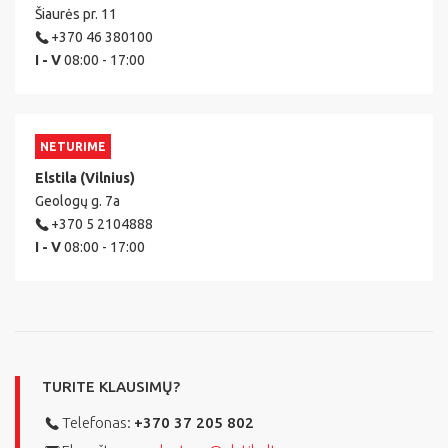
Šiaurės pr. 11
+370 46 380100
I - V
08:00 - 17:00
NETURIME
Elstila (Vilnius)
Geologų g. 7a
+370 5 2104888
I - V
08:00 - 17:00
TURITE KLAUSIMŲ?
Telefonas:
+370 37 205 802