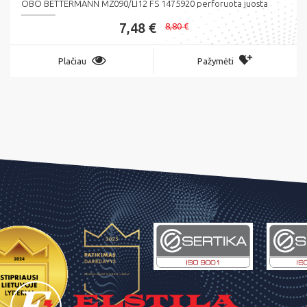
OBO BETTERMANN MZ090/LI12 FS 1475920 perforuota juosta
7,48 €
8,80 €
Plačiau
Pažymėti