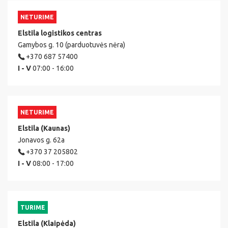
NETURIME
Elstila logistikos centras
Gamybos g. 10 (parduotuvės nėra)
+370 687 57400
I - V
07:00 - 16:00
NETURIME
Elstila (Kaunas)
Jonavos g. 62a
+370 37 205802
I - V
08:00 - 17:00
TURIME
Elstila (Klaipėda)