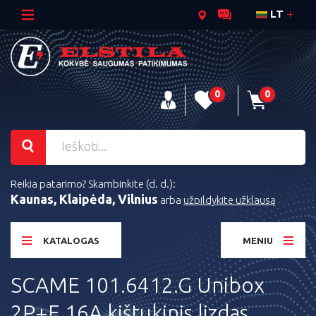
LT
0
0
Reikia patarimo? Skambinkite (d. d.):
Kaunas, Klaipėda, Vilnius
arba
užpildykite užklausą
KATALOGAS
MENIU
SCAME 101.6412.G Unibox
2P+E 16A kištukinis lizdas