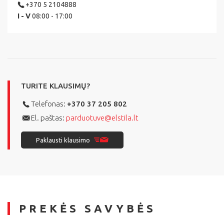
+370 5 2104888
I - V
08:00 - 17:00
TURITE KLAUSIMŲ?
Telefonas:
+370 37 205 802
El. paštas:
parduotuve@elstila.lt
Paklausti klausimo
PREKĖS SAVYBĖS