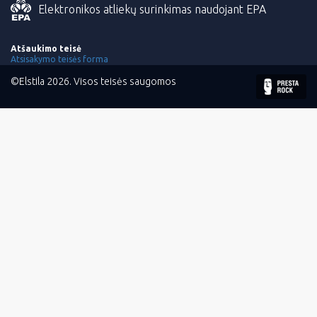
Elektronikos atliekų surinkimas naudojant EPA
Atšaukimo teisė
Atsisakymo teisės forma
©Elstila 2026. Visos teisės saugomos