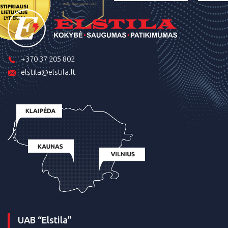
+370 37 205 802
elstila@elstila.lt
UAB “Elstila”