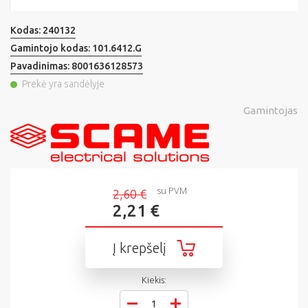
Kodas:
240132
Gamintojo kodas:
101.6412.G
Pavadinimas:
8001636128573
Prekė yra sandėlyje
Gamintojas
su PVM
2,60 €
2,21 €
Į krepšelį
Kiekis: