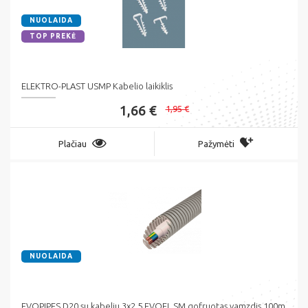
NUOLAIDA
TOP PREKĖ
ELEKTRO-PLAST USMP Kabelio laikiklis
1,66 €
1,95 €
Plačiau
Pažymėti
NUOLAIDA
EVOPIPES D20 su kabeliu 3x2.5 EVOEL SM gofruotas vamzdis 100m