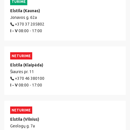
TURIME
Elstila (Kaunas)
Jonavos g. 62a
+370 37 205802
I - V
08:00 - 17:00
NETURIME
Elstila (Klaipėda)
Šiaurės pr. 11
+370 46 380100
I - V
08:00 - 17:00
NETURIME
Elstila (Vilnius)
Geologų g. 7a