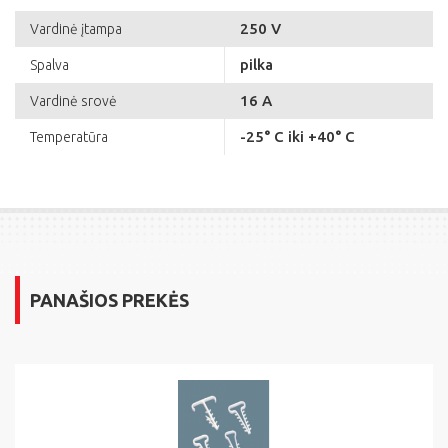
250 V
Vardinė įtampa
pilka
Spalva
16 A
Vardinė srovė
-25° C iki +40° C
Temperatūra
PANAŠIOS PREKĖS