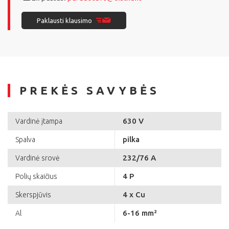
Paklausti klausimo
PREKĖS SAVYBĖS
630 V
Vardinė įtampa
pilka
Spalva
232/76 A
Vardinė srovė
4 P
Polių skaičius
4 x Cu
Skerspjūvis
6-16 mm²
Al