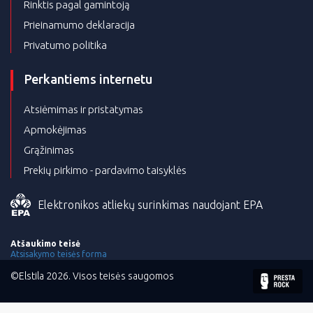
Rinktis pagal gamintoją
Prieinamumo deklaracija
Privatumo politika
Perkantiems internetu
Atsiėmimas ir pristatymas
Apmokėjimas
Grąžinimas
Prekių pirkimo - pardavimo taisyklės
Elektronikos atliekų surinkimas naudojant EPA
Atšaukimo teisė
Atsisakymo teisės forma
©Elstila 2026. Visos teisės saugomos