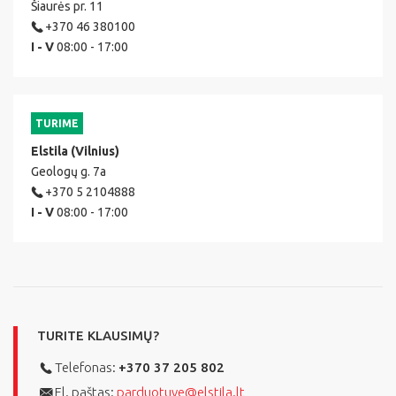
Šiaurės pr. 11
+370 46 380100
I - V
08:00 - 17:00
TURIME
Elstila (Vilnius)
Geologų g. 7a
+370 5 2104888
I - V
08:00 - 17:00
TURITE KLAUSIMŲ?
Telefonas:
+370 37 205 802
El. paštas:
parduotuve@elstila.lt