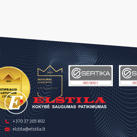
+370 37 205 802
elstila@elstila.lt