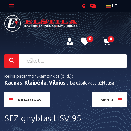
LT
0
0
Reikia patarimo? Skambinkite (d. d.):
Kaunas, Klaipėda, Vilnius
arba
užpildykite užklausą
KATALOGAS
MENIU
SEZ gnybtas HSV 95