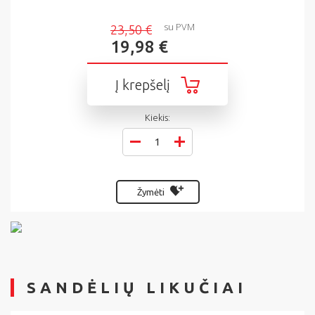
su PVM
23,50 €
19,98 €
Į krepšelį
Kiekis:
Žymėti
SANDĖLIŲ LIKUČIAI