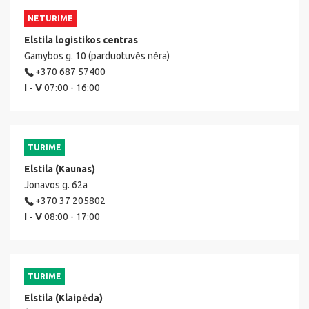
NETURIME
Elstila logistikos centras
Gamybos g. 10 (parduotuvės nėra)
+370 687 57400
I - V
07:00 - 16:00
TURIME
Elstila (Kaunas)
Jonavos g. 62a
+370 37 205802
I - V
08:00 - 17:00
TURIME
Elstila (Klaipėda)