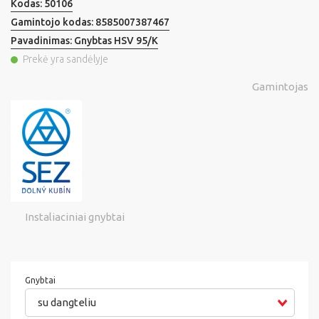
Kodas:
50106
Gamintojo kodas:
8585007387467
Pavadinimas:
Gnybtas HSV 95/K
Prekė yra sandėlyje
Gamintojas
Instaliaciniai gnybtai
Gnybtai
su dangteliu